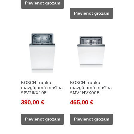
price
price
Pievienot grozam
40,00 €.
28,00 €.
was:
is:
Pievienot grozam
1
1
844,00 €.
390,00 €.
BOSCH trauku
BOSCH trauku
mazgājamā mašīna
mazgājamā mašīna
SPV2IKX10E
SMV4HVX00E
Original
Current
Original
Current
390,00
€
465,00
€
price
price
price
price
was:
is:
was:
is:
Pievienot grozam
Pievienot grozam
510,00 €.
390,00 €.
609,00 €.
465,00 €.