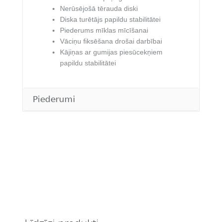
Nerūsējošā tērauda diski
Diska turētājs papildu stabilitātei
Piederums mīklas mīcīšanai
Vāciņu fiksēšana drošai darbībai
Kājiņas ar gumijas piesūcekņiem
papildu stabilitātei
Piederumi