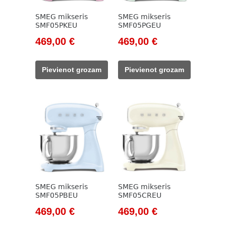
SMEG mikseris
SMEG mikseris
SMF05PKEU
SMF05PGEU
Original
Current
Original
Current
469,00
€
469,00
€
price
price
price
price
was:
is:
was:
is:
Pievienot grozam
Pievienot grozam
533,00 €.
469,00 €.
533,00 €.
469,00 €.
SMEG mikseris
SMEG mikseris
SMF05PBEU
SMF05CREU
Original
Current
Original
Current
469,00
€
469,00
€
price
price
price
price