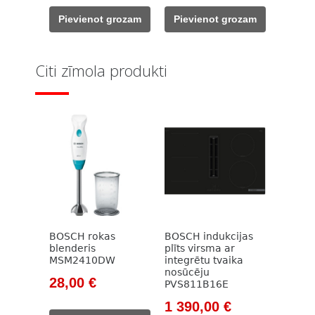
was:
is:
was:
is:
Pievienot grozam
Pievienot grozam
533,00 €.
469,00 €.
533,00 €.
469,00 €.
Citi zīmola produkti
BOSCH rokas
BOSCH indukcijas
blenderis
plīts virsma ar
MSM2410DW
integrētu tvaika
nosūcēju
Original
Current
28,00
€
PVS811B16E
price
price
Original
Current
1 390,00
€
was:
is: