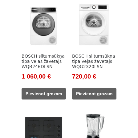
BOSCH siltumsūkņa
BOSCH siltumsūkņa
tipa veļas žāvētājs
tipa veļas žāvētājs
WQB246DLSN
WQG2320LSN
Original
Current
Original
Current
1 060,00
€
720,00
€
price
price
price
price
was:
is:
was:
is:
Pievienot grozam
Pievienot grozam
1
1
944,00 €.
720,00 €.
396,00 €.
060,00 €.