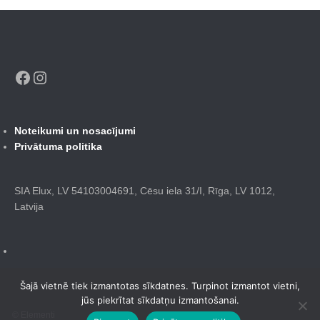
Facebook
Instagram
Noteikumi un nosacījumi
Privātuma politika
SIA Elux, LV 54103004691, Cēsu iela 31/I, Rīga, LV 1012,
Latvija
Šajā vietnē tiek izmantotas sīkdatnes. Turpinot izmantot vietni,
jūs piekrītat sīkdatņu izmantošanai.
© Elementi