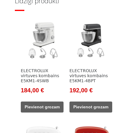
Līdzīgi produkti
ELECTROLUX
ELECTROLUX
virtuves kombains
virtuves kombains
E5KM1-4SWB
E5KM1-4BPT
Original
Current
Original
Current
184,00
€
192,00
€
price
price
price
price
was:
is:
was:
is:
Pievienot grozam
Pievienot grozam
415,00 €.
184,00 €.
415,00 €.
192,00 €.