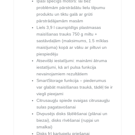
Īpaši spēcīgs motors: lai bez
problēmām pārstrādātu lielu tilpumu
produktu un tiktu galā ar grūti
pārstrādājamām masām
Liels 3,9 l caurspīdīgs plastmasas
maisīšanas trauks 750 g miltu +
sastāvdaļām (maksimums, 1.5 mīklas
maisījuma) kopā ar vāku ar piltuvi un
piespiedēju
Atsevišķi iestatījumi: maināmi ātruma
iestatījumi, kā arī pulsa funkcija
nevainojamiem rezultātiem
SmartStorage funkcija – piederumus
var glabāt maisīšanas traukā, tādēļ tie ir
viegli pieejami
Citrusaugļu spiede svaigas citrusaugļu
sulas pagatavošanai
Divpusējs disks šķēlēšanai (plānai un
biezai), disks rīvēšanai (rupjai un
smalkai)
Disks frī kartupeļu griešanai