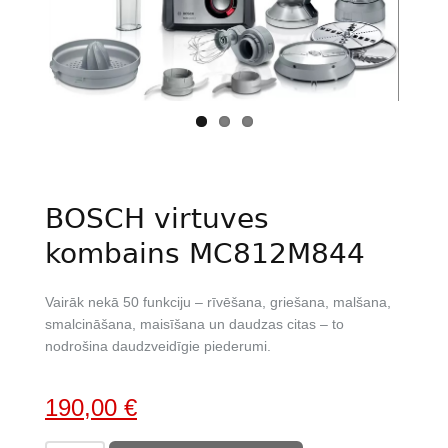
Previous
Next
BOSCH virtuves
kombains MC812M844
Vairāk nekā 50 funkciju – rīvēšana, griešana, malšana,
smalcināšana, maisīšana un daudzas citas – to
nodrošina daudzveidīgie piederumi.
Original
Current
190,00
€
price
price