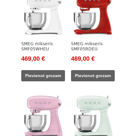
SMEG mikseris
SMEG mikseris
SMF05WHEU
SMF05RDEU
Original
Current
Original
Current
469,00
€
469,00
€
price
price
price
price
was:
is:
was:
is:
Pievienot grozam
Pievienot grozam
533,00 €.
469,00 €.
533,00 €.
469,00 €.