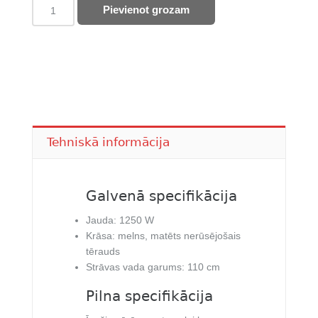
BOSCH
Pievienot grozam
was:
is:
virtuves
257,00 €.
190,00 €.
kombains
MC812M844
quantity
Tehniskā informācija
Galvenā specifikācija
Jauda: 1250 W
Krāsa: melns, matēts nerūsējošais
tērauds
Strāvas vada garums: 110 cm
Pilna specifikācija