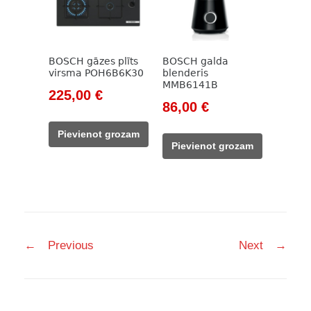
BOSCH gāzes plīts
BOSCH galda
virsma POH6B6K30
blenderis
MMB6141B
Original
Current
225,00
€
Original
Current
86,00
€
price
price
price
price
was:
is:
Pievienot grozam
was:
is:
298,00 €.
225,00 €.
Pievienot grozam
115,00 €.
86,00 €.
Post
←
Previous
Next
→
navigation