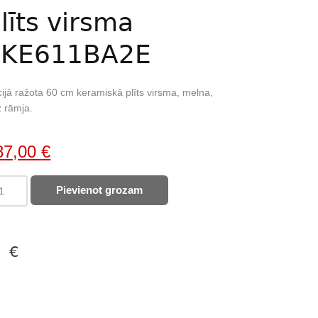
līts virsma
PKE611BA2E
ijā ražota 60 cm keramiskā plīts virsma, melna,
 rāmja.
iginal
Current
87,00
€
ice
price
SCH
Pievienot grozam
as:
is:
ramiskā
61,00 €.
187,00 €.
s
sma
E611BA2E
€
ntity