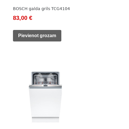
BOSCH galda grils TCG4104
Original
Current
83,00
€
price
price
was:
is:
Pievienot grozam
111,00 €.
83,00 €.