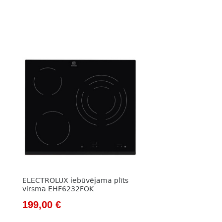
ELECTROLUX iebūvējama plīts
virsma EHF6232FOK
Original
Current
199,00
€
price
price