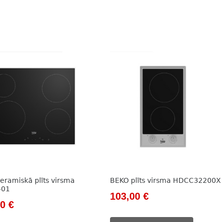
eramiskā plīts virsma
BEKO plīts virsma HDCC32200X
401
Original
Current
103,00
€
nal
Current
00
€
price
price
price