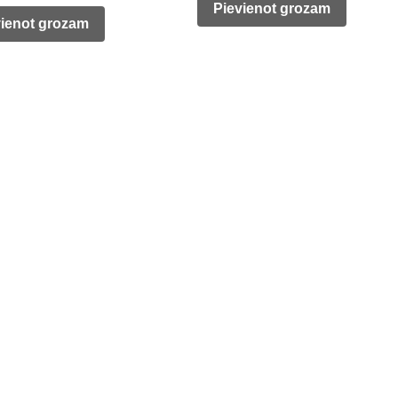
was:
is:
Pievienot grozam
is:
vienot grozam
785,00 €.
103,00 €.
0 €.
157,00 €.