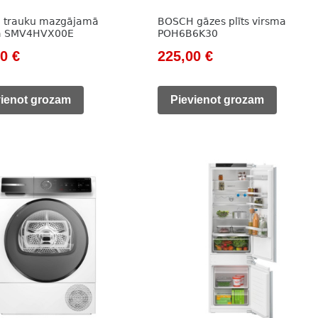
 trauku mazgājamā
BOSCH gāzes plīts virsma
a SMV4HVX00E
POH6B6K30
nal
Current
Original
Current
00
€
225,00
€
price
price
price
is:
was:
is:
vienot grozam
Pievienot grozam
0 €.
465,00 €.
298,00 €.
225,00 €.