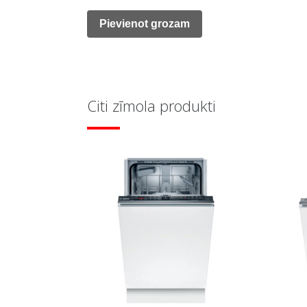
price
price
was:
is:
Pievienot grozam
785,00 €.
260,00 €.
Citi zīmola produkti