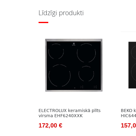
Līdzīgi produkti
ELECTROLUX keramiskā plīts
BEKO k
virsma EHF6240XXK
HIC64
Original
Current
Origi
172,00
€
157,
price
price
price