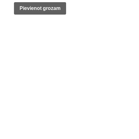
was:
is:
Pievienot grozam
280,00 €.
199,00 €.