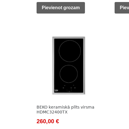
was:
is:
was:
Pievienot grozam
Pie
247,00 €.
172,00 €.
785,0
BEKO keramiskā plīts virsma
HDMC32400TX
Original
Current
260,00
€