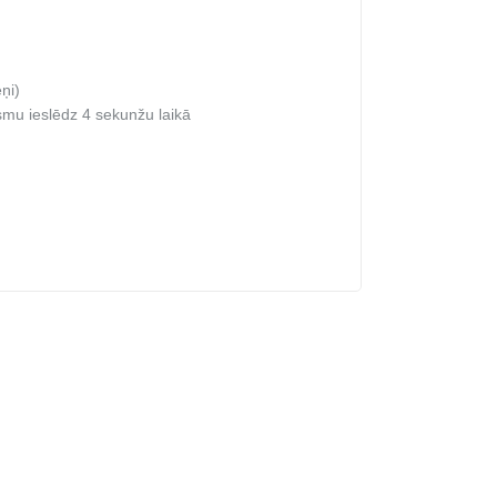
ņi)
rsmu ieslēdz 4 sekunžu laikā