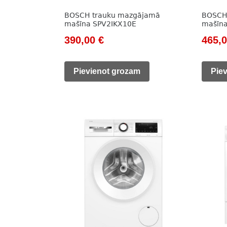
BOSCH trauku mazgājamā
BOSCH
mašīna SPV2IKX10E
mašīn
Original
Current
Origi
390,00
€
465,
price
price
price
was:
is:
was:
Pievienot grozam
Pie
510,00 €.
390,00 €.
609,0