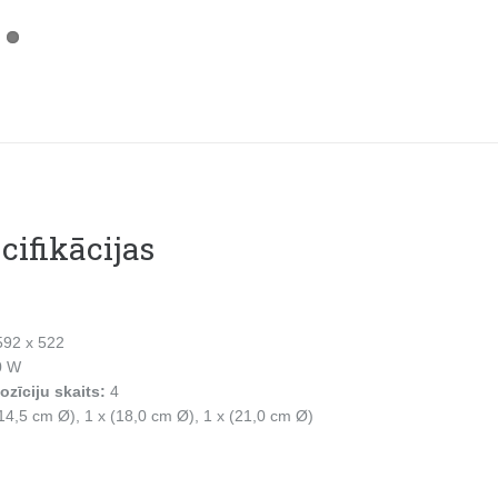
cifikācijas
592 x 522
0 W
zīciju skaits:
4
(14,5 cm Ø), 1 x (18,0 cm Ø), 1 x (21,0 cm Ø)