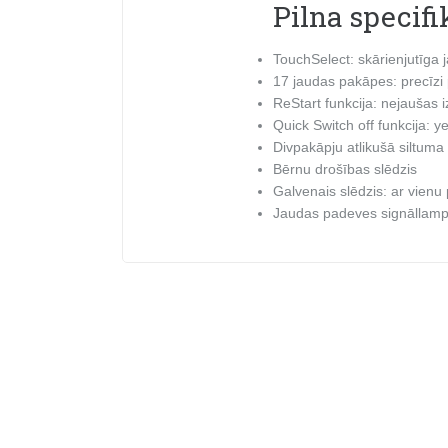
Pilna specifi
TouchSelect: skārienjutīga 
17 jaudas pakāpes: precīzi 
ReStart funkcija: nejaušas i
Quick Switch off funkcija: y
Divpakāpju atlikušā siltuma i
Bērnu drošības slēdzis
Galvenais slēdzis: ar vienu
Jaudas padeves signāllampiņ