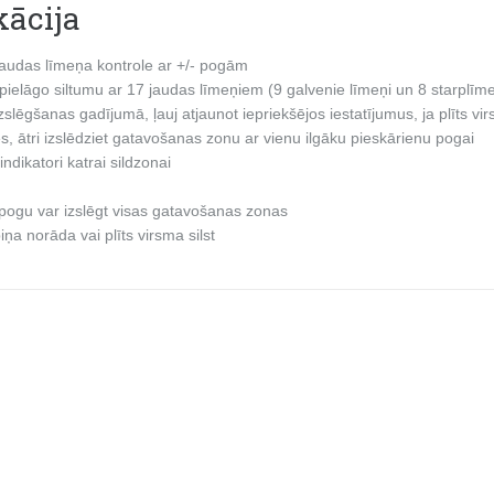
kācija
jaudas līmeņa kontrole ar +/- pogām
pielāgo siltumu ar 17 jaudas līmeņiem (9 galvenie līmeņi un 8 starplīme
zslēgšanas gadījumā, ļauj atjaunot iepriekšējos iestatījumus, ja plīts vi
es, ātri izslēdziet gatavošanas zonu ar vienu ilgāku pieskārienu pogai
ndikatori katrai sildzonai
 pogu var izslēgt visas gatavošanas zonas
a norāda vai plīts virsma silst