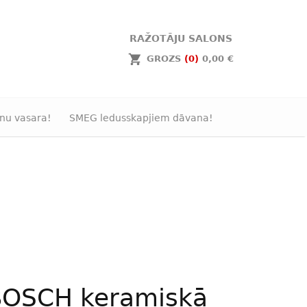
RAŽOTĀJU SALONS
GROZS
(0)
0,00 €
nu vasara!
SMEG ledusskapjiem dāvana!
BOSCH keramiskā