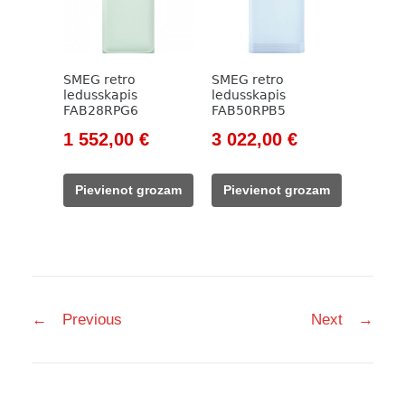
SMEG retro
SMEG retro
ledusskapis
ledusskapis
FAB28RPG6
FAB50RPB5
Original
Current
Original
Current
1 552,00
€
3 022,00
€
price
price
price
price
was:
is:
was:
is:
Pievienot grozam
Pievienot grozam
1
1
3
3
827,00 €.
552,00 €.
556,00 €.
022,00 €.
Post
←
Previous
Next
→
navigation