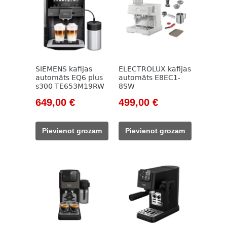
SIEMENS kafijas
ELECTROLUX kafijas
automāts EQ6 plus
automāts E8EC1-
s300 TE653M19RW
8SW
Original
Current
Original
Current
649,00
€
499,00
€
price
price
price
price
was:
is:
was:
is:
Pievienot grozam
Pievienot grozam
730,00 €.
649,00 €.
838,00 €.
499,00 €.