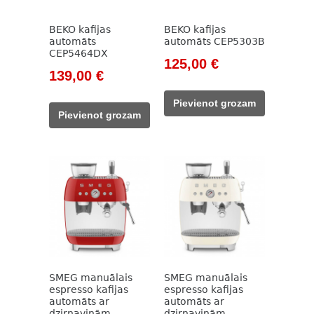
BEKO kafijas
BEKO kafijas
automāts
automāts CEP5303B
CEP5464DX
Original
Current
125,00
€
Original
Current
139,00
€
price
price
price
price
was:
is:
Pievienot grozam
was:
is:
785,00 €.
125,00 €.
Pievienot grozam
785,00 €.
139,00 €.
SMEG manuālais
SMEG manuālais
espresso kafijas
espresso kafijas
automāts ar
automāts ar
dzirnaviņām
dzirnaviņām