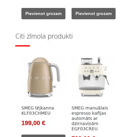
price
price
price
price
was:
is:
was:
is:
Pievienot grozam
Pievienot grozam
911,00 €.
799,00 €.
911,00 €.
799,00 €.
Citi zīmola produkti
SMEG tējkanna
SMEG manuālais
KLF03CHMEU
espresso kafijas
automāts ar
Original
Current
199,00
€
dzirnaviņām
EGF03CREU
price
price
was:
is: