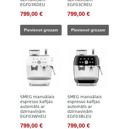
EGF03RDEU
EGF03CREU
Original
Current
Original
Current
799,00
€
799,00
€
price
price
price
price
was:
is:
was:
is:
Pievienot grozam
Pievienot grozam
911,00 €.
799,00 €.
911,00 €.
799,00 €.
SMEG manuālais
SMEG manuālais
espresso kafijas
espresso kafijas
automāts ar
automāts ar
dzirnaviņām
dzirnaviņām
EGF03WHEU
EGF03BLEU
Original
Current
Original
Current
799,00
€
799,00
€