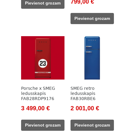
Original
Current
799,00
€
Pievienot grozam
229,00 €.
199,00 €.
price
price
was:
is:
Pievienot grozam
911,00 €.
799,00 €.
Porsche x SMEG
SMEG retro
ledusskapis
ledusskapis
FAB28RDP9176
FAB30RBE6
Original
Current
Original
Current
3 499,00
€
2 001,00
€
price
price
price
price
was:
is:
was:
is:
Pievienot grozam
Pievienot grozam
4
3
2
2