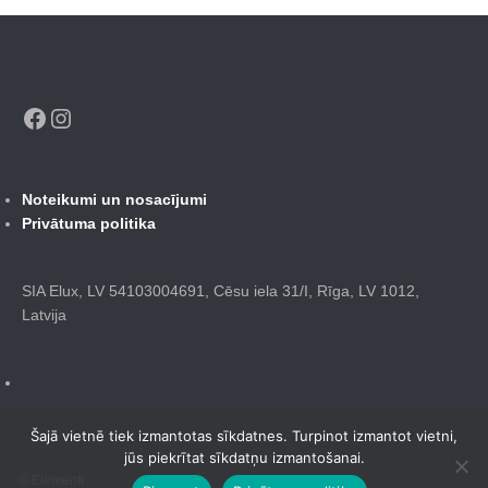
Facebook
Instagram
Noteikumi un nosacījumi
Privātuma politika
SIA Elux, LV 54103004691, Cēsu iela 31/I, Rīga, LV 1012,
Latvija
Šajā vietnē tiek izmantotas sīkdatnes. Turpinot izmantot vietni,
jūs piekrītat sīkdatņu izmantošanai.
© Elementi