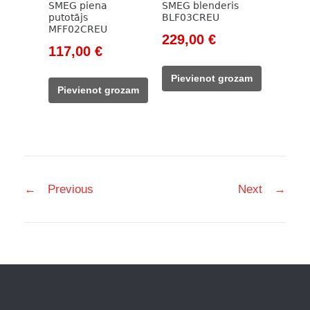
SMEG piena
SMEG blenderis
putotājs
BLF03CREU
MFF02CREU
Original
Current
229,00
€
Original
Current
117,00
€
price
price
price
price
was:
is:
Pievienot grozam
was:
is:
262,00 €.
229,00 €.
Pievienot grozam
133,00 €.
117,00 €.
Post
←
Previous
Next
→
navigation