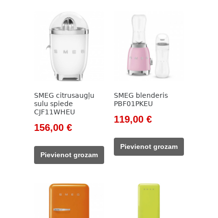
SMEG citrusaugļu
SMEG blenderis
sulu spiede
PBF01PKEU
CJF11WHEU
Original
Current
119,00
€
Original
Current
156,00
€
price
price
price
price
was:
is:
Pievienot grozam
was:
is:
138,00 €.
119,00 €.
Pievienot grozam
178,00 €.
156,00 €.