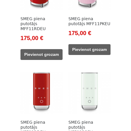
SMEG piena
SMEG piena
putotājs
putotājs MFF11PKEU
MFF11RDEU
Original
Current
175,00
€
Original
Current
175,00
€
price
price
price
price
was:
is:
Pievienot grozam
was:
is:
212,00 €.
175,00 €.
Pievienot grozam
212,00 €.
175,00 €.
SMEG piena
SMEG piena
putotājs
putotājs