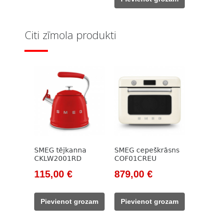
133,00 €.
117,00 €.
Citi zīmola produkti
SMEG tējkanna
SMEG cepeškrāsns
CKLW2001RD
COF01CREU
Original
Current
Original
Current
115,00
€
879,00
€
price
price
price
price
was:
is:
was:
is:
Pievienot grozam
Pievienot grozam
133,00 €.
115,00 €.
999,00 €.
879,00 €.