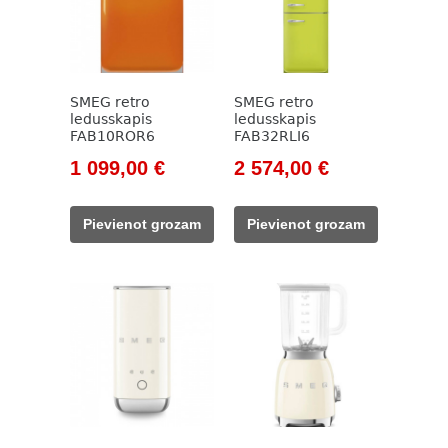
SMEG retro
SMEG retro
ledusskapis
ledusskapis
FAB10ROR6
FAB32RLI6
Original
Current
Original
Current
1 099,00
€
2 574,00
€
price
price
price
price
was:
is:
was:
is:
Pievienot grozam
Pievienot grozam
1
1
3
2
282,00 €.
099,00 €.
029,00 €.
574,00 €.