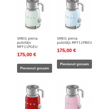
SMEG piena
SMEG piena
putotājs
putotājs MFF11PBEU
MFF11PGEU
Original
Current
175,00
€
Original
Current
175,00
€
price
price
price
price
was:
is:
Pievienot grozam
was:
is:
212,00 €.
175,00 €.
Pievienot grozam
212,00 €.
175,00 €.