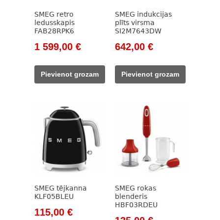
SMEG retro
SMEG indukcijas
ledusskapis
plīts virsma
FAB28RPK6
SI2M7643DW
Original
Current
Original
Current
1 599,00
€
642,00
€
price
price
price
price
was:
is:
was:
is:
Pievienot grozam
Pievienot grozam
1
1
933,00 €.
642,00 €.
827,00 €.
599,00 €.
SMEG tējkanna
SMEG rokas
KLF05BLEU
blenderis
HBF03RDEU
Original
Current
115,00
€
Original
Current