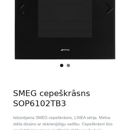
Previous
Next
SMEG cepeškrāsns
SOP6102TB3
Iebūvējama SMEG cepeškrāsns, LINEA sērija. Melna
stikla dizains ar skārienjūtīgu vadību. Cepeškrāsni būs