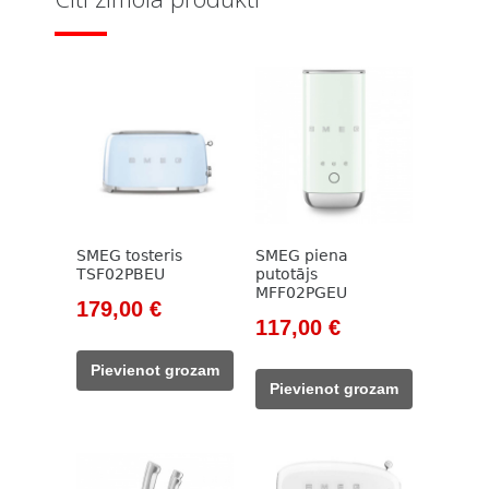
SMEG tosteris
SMEG piena
TSF02PBEU
putotājs
MFF02PGEU
Original
Current
179,00
€
Original
Current
117,00
€
price
price
price
price
was:
is:
Pievienot grozam
was:
is:
205,00 €.
179,00 €.
Pievienot grozam
133,00 €.
117,00 €.