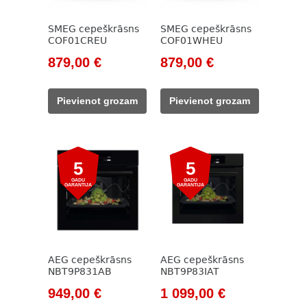
SMEG cepeškrāsns
SMEG cepeškrāsns
COF01CREU
COF01WHEU
Original
Current
Original
Current
879,00
€
879,00
€
price
price
price
price
was:
is:
was:
is:
Pievienot grozam
Pievienot grozam
999,00 €.
879,00 €.
999,00 €.
879,00 €.
5
5
GADU
GADU
GARANTIJA
GARANTIJA
AEG cepeškrāsns
AEG cepeškrāsns
NBT9P831AB
NBT9P83IAT
Original
Current
Original
Current
949,00
€
1 099,00
€