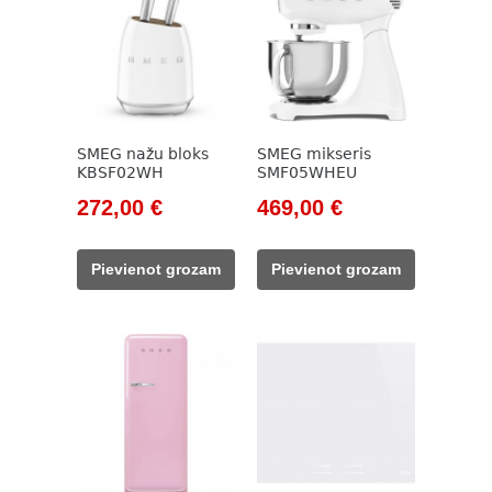
SMEG nažu bloks
SMEG mikseris
KBSF02WH
SMF05WHEU
Original
Current
Original
Current
272,00
€
469,00
€
price
price
price
price
was:
is:
was:
is:
Pievienot grozam
Pievienot grozam
320,00 €.
272,00 €.
533,00 €.
469,00 €.