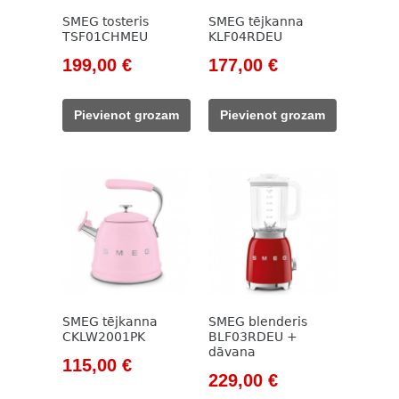
SMEG tosteris
SMEG tējkanna
TSF01CHMEU
KLF04RDEU
Original
Current
Original
Current
199,00
€
177,00
€
price
price
price
price
was:
is:
was:
is:
Pievienot grozam
Pievienot grozam
229,00 €.
199,00 €.
203,00 €.
177,00 €.
SMEG tējkanna
SMEG blenderis
CKLW2001PK
BLF03RDEU +
dāvana
Original
Current
115,00
€
Original
Current
229,00
€
price
price
price
price