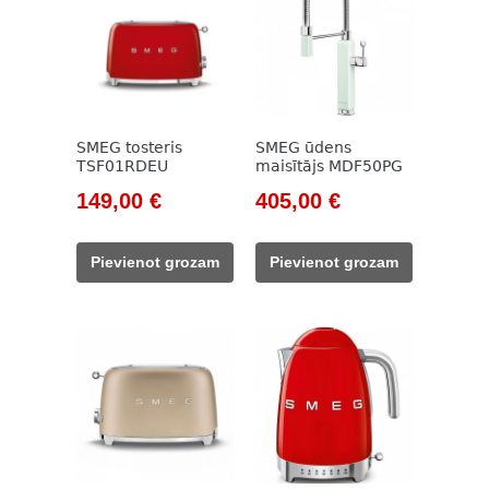
SMEG tosteris
SMEG ūdens
TSF01RDEU
maisītājs MDF50PG
Original
Current
Original
Current
149,00
€
405,00
€
price
price
price
price
was:
is:
was:
is:
Pievienot grozam
Pievienot grozam
171,00 €.
149,00 €.
594,00 €.
405,00 €.