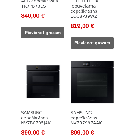
AEG cepeškrāsns
ELECTROLUX
TR7PB731ST
iebūvējamā
cepeškrāsns
Original
Current
840,00
€
EOC8P39WZ
price
price
Original
Current
819,00
€
was:
is:
price
price
Pievienot grozam
1
840,00 €.
was:
is:
Pievienot grozam
150,00 €.
1
819,00 €.
216,00 €.
SAMSUNG
SAMSUNG
cepeškrāsns
cepeškrāsns
NV7B6795JAK
NV7B7997AAK
Original
Current
Original
Current
899,00
€
899,00
€