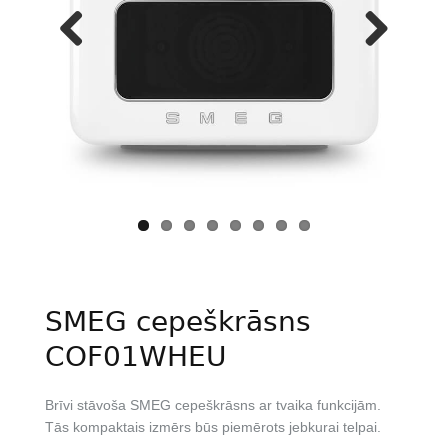
Previous
Next
SMEG cepeškrāsns
COF01WHEU
Brīvi stāvoša SMEG cepeškrāsns ar tvaika funkcijām.
Tās kompaktais izmērs būs piemērots jebkurai telpai.