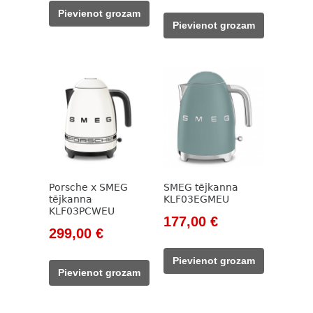
price
price
was:
is:
Pievienot grozam
was:
is:
229,00 €.
199,00 €.
Pievienot grozam
399,00 €.
299,00 €.
Porsche x SMEG
SMEG tējkanna
tējkanna
KLF03EGMEU
KLF03PCWEU
Original
Current
177,00
€
Original
Current
299,00
€
price
price
price
price
was:
is:
Pievienot grozam
was:
is:
203,00 €.
177,00 €.
Pievienot grozam
399,00 €.
299,00 €.