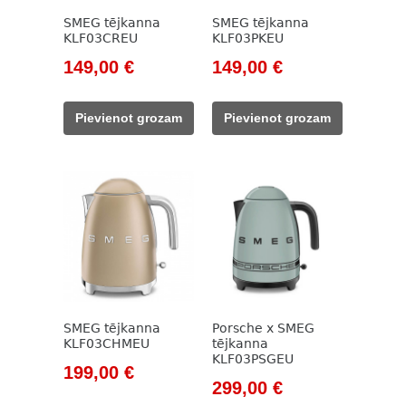
SMEG tējkanna
SMEG tējkanna
KLF03CREU
KLF03PKEU
Original
Current
Original
Current
149,00
€
149,00
€
price
price
price
price
was:
is:
was:
is:
Pievienot grozam
Pievienot grozam
171,00 €.
149,00 €.
171,00 €.
149,00 €.
SMEG tējkanna
Porsche x SMEG
KLF03CHMEU
tējkanna
KLF03PSGEU
Original
Current
199,00
€
Original
Current
299,00
€
price
price