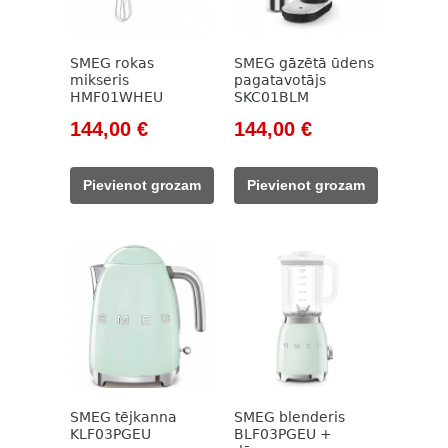
SMEG rokas
SMEG gāzētā ūdens
mikseris
pagatavotājs
HMF01WHEU
SKC01BLM
Original
Current
Original
Current
144,00
€
144,00
€
price
price
price
price
was:
is:
was:
is:
Pievienot grozam
Pievienot grozam
165,00 €.
144,00 €.
164,00 €.
144,00 €.
SMEG tējkanna
SMEG blenderis
KLF03PGEU
BLF03PGEU +