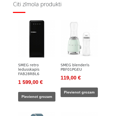
Citi zīmola produkti
SMEG retro
SMEG blenderis
ledusskapis
PBF01PGEU
FAB28RBL6
Original
Current
119,00
€
Original
Current
1 599,00
€
price
price
price
price
was:
is:
Pievienot grozam
was:
is:
138,00 €.
119,00 €.
Pievienot grozam
1
1
827,00 €.
599,00 €.