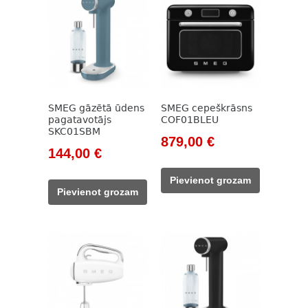
SMEG gāzētā ūdens
SMEG cepeškrāsns
pagatavotājs
COF01BLEU
SKC01SBM
Original
Current
879,00
€
Original
Current
144,00
€
price
price
price
price
was:
is:
Pievienot grozam
was:
is:
999,00 €.
879,00 €.
Pievienot grozam
164,00 €.
144,00 €.