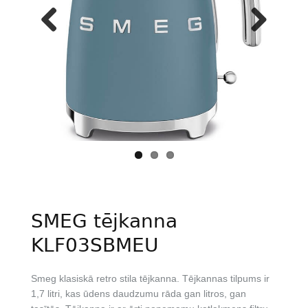
Previous
Next
SMEG tējkanna
KLF03SBMEU
Smeg klasiskā retro stila tējkanna. Tējkannas tilpums ir
1,7 litri, kas ūdens daudzumu rāda gan litros, gan