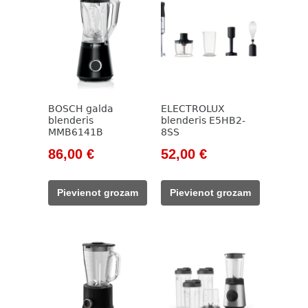
BOSCH galda
ELECTROLUX
blenderis
blenderis E5HB2-
MMB6141B
8SS
Original
Current
Original
Current
86,00
€
52,00
€
price
price
price
price
was:
is:
was:
is:
Pievienot grozam
Pievienot grozam
115,00 €.
86,00 €.
93,00 €.
52,00 €.