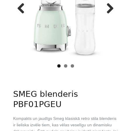
Previous
Next
SMEG blenderis
PBF01PGEU
Kompakts un jaudīgs Smeg klasiskā retro stila blenderis
ir lieliska izvēle tiem, kas vēlas veselīgu un dinamisku