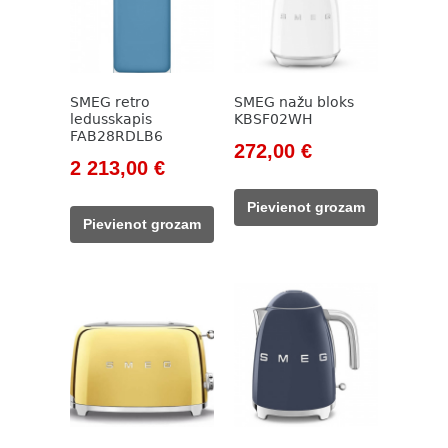
SMEG retro
SMEG nažu bloks
ledusskapis
KBSF02WH
FAB28RDLB6
Original
Current
272,00
€
Original
Current
2 213,00
€
price
price
price
price
was:
is:
Pievienot grozam
was:
is:
320,00 €.
272,00 €.
Pievienot grozam
2
2
515,00 €.
213,00 €.