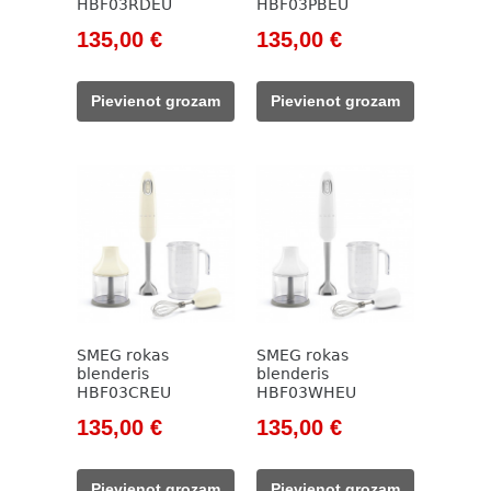
HBF03RDEU
HBF03PBEU
Original
Current
Original
Current
135,00
€
135,00
€
price
price
price
price
was:
is:
was:
is:
Pievienot grozam
Pievienot grozam
154,00 €.
135,00 €.
154,00 €.
135,00 €.
SMEG rokas
SMEG rokas
blenderis
blenderis
HBF03CREU
HBF03WHEU
Original
Current
Original
Current
135,00
€
135,00
€
price
price
price
price
was:
is:
was:
is:
Pievienot grozam
Pievienot grozam