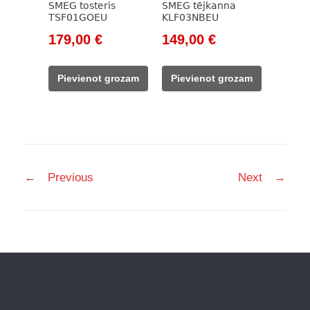
SMEG tosteris
SMEG tējkanna
TSF01GOEU
KLF03NBEU
Original
Current
Original
Current
179,00
€
149,00
€
price
price
price
price
was:
is:
was:
is:
Pievienot grozam
Pievienot grozam
229,00 €.
179,00 €.
171,00 €.
149,00 €.
Post
←
Previous
Next
→
navigation
Facebook
Instagram