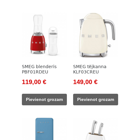
SMEG blenderis
SMEG tējkanna
PBF01RDEU
KLF03CREU
Original
Current
Original
Current
119,00
€
149,00
€
price
price
price
price
was:
is:
was:
is:
Pievienot grozam
Pievienot grozam
138,00 €.
119,00 €.
171,00 €.
149,00 €.