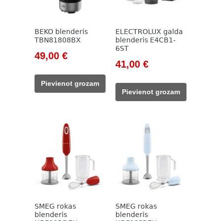
BEKO blenderis
ELECTROLUX galda
TBN81808BX
blenderis E4CB1-
6ST
Original
Current
49,00
€
Original
Current
41,00
€
price
price
price
price
was:
is:
Pievienot grozam
was:
is:
785,00 €.
49,00 €.
Pievienot grozam
101,00 €.
41,00 €.
SMEG rokas
SMEG rokas
blenderis
blenderis