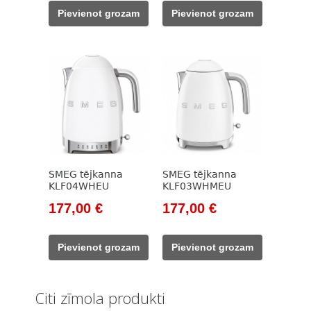
was:
is:
was:
is:
Pievienot grozam
Pievienot grozam
203,00 €.
177,00 €.
203,00 €.
177,00 €.
SMEG tējkanna
SMEG tējkanna
KLF04WHEU
KLF03WHMEU
Original
Current
Original
Current
177,00
€
177,00
€
price
price
price
price
was:
is:
was:
is:
Pievienot grozam
Pievienot grozam
203,00 €.
177,00 €.
203,00 €.
177,00 €.
Citi zīmola produkti