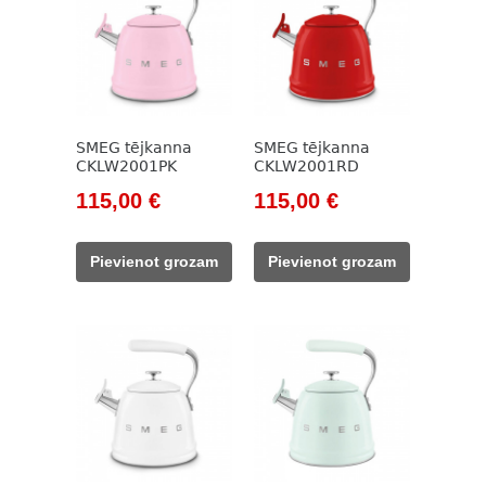
SMEG tējkanna
SMEG tējkanna
CKLW2001PK
CKLW2001RD
Original
Current
Original
Current
115,00
€
115,00
€
price
price
price
price
was:
is:
was:
is:
Pievienot grozam
Pievienot grozam
133,00 €.
115,00 €.
133,00 €.
115,00 €.