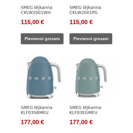
SMEG tējkanna
SMEG tējkanna
CKLW2001WH
CKLW2001PG
Original
Current
Original
Current
115,00
€
115,00
€
price
price
price
price
was:
is:
was:
is:
Pievienot grozam
Pievienot grozam
133,00 €.
115,00 €.
133,00 €.
115,00 €.
SMEG tējkanna
SMEG tējkanna
KLF03SBMEU
KLF03EGMEU
Original
Current
Original
Current
177,00
€
177,00
€
price
price
price
price