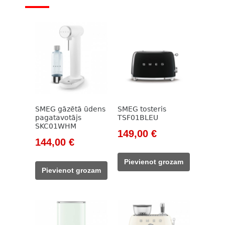
SMEG gāzētā ūdens
SMEG tosteris
pagatavotājs
TSF01BLEU
SKC01WHM
Original
Current
149,00
€
Original
Current
144,00
€
price
price
price
price
was:
is:
Pievienot grozam
was:
is:
171,00 €.
149,00 €.
Pievienot grozam
164,00 €.
144,00 €.