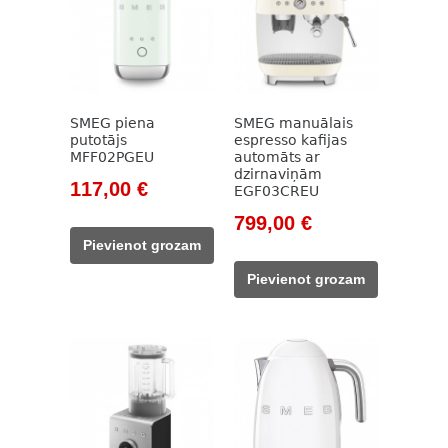
SMEG piena
SMEG manuālais
putotājs
espresso kafijas
MFF02PGEU
automāts ar
dzirnaviņām
Original
Current
117,00
€
EGF03CREU
price
price
Original
Current
799,00
€
was:
is:
price
price
Pievienot grozam
133,00 €.
117,00 €.
was:
is:
Pievienot grozam
911,00 €.
799,00 €.