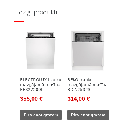
Līdzīgi produkti
ELECTROLUX trauku
BEKO trauku
mazgājamā mašīna
mazgājamā mašīna
EES27200L
BDIN25323
Original
Current
Original
Current
355,00
€
314,00
€
price
price
price
price
was:
is:
was:
is:
Pievienot grozam
Pievienot grozam
513,00 €.
355,00 €.
609,00 €.
314,00 €.