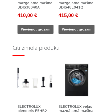
mazgājamā mašīna
mazgājamā mašīna
BDIS38040A
BDIS48E041Q
Original
Current
Original
Current
410,00
€
415,00
€
price
price
price
price
was:
is:
was:
is:
Pievienot grozam
Pievienot grozam
609,00 €.
410,00 €.
609,00 €.
415,00 €.
Citi zīmola produkti
ELECTROLUX
ELECTROLUX veļas
blenderis E5HB2-
mazgājamā mašīna