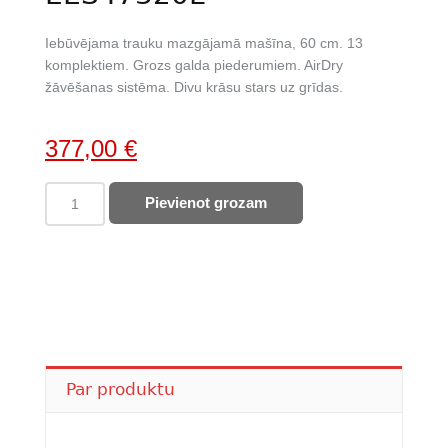
Iebūvējama trauku mazgājamā mašīna, 60 cm. 13
komplektiem. Grozs galda piederumiem. AirDry
žāvēšanas sistēma. Divu krāsu stars uz grīdas.
Original
Current
377,00
€
price
price
ELECTROLUX
Pievienot grozam
was:
is:
trauku
542,00 €.
377,00 €.
mazgājamā
mašīna
EES47320L
quantity
Par produktu