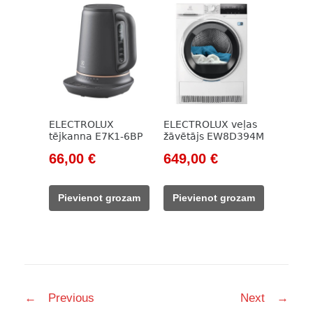
ELECTROLUX
ELECTROLUX veļas
tējkanna E7K1-6BP
žāvētājs EW8D394M
Original
Current
Original
Current
66,00
€
649,00
€
price
price
price
price
was:
is:
was:
is:
Pievienot grozam
Pievienot grozam
133,00 €.
66,00 €.
981,00 €.
649,00 €.
Post
←
Previous
Next
→
navigation