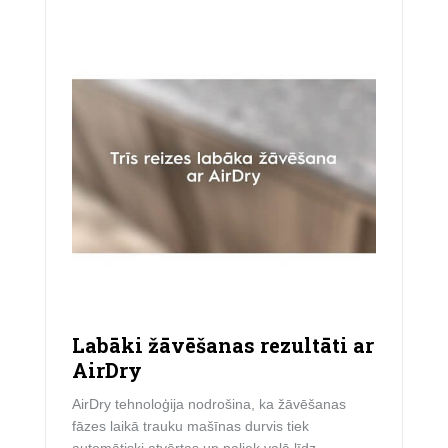
Labāki žāvēšanas rezultāti ar
AirDry
AirDry tehnoloģija nodrošina, ka žāvēšanas
fāzes laikā trauku mašīnas durvis tiek
automātiski atvērtas un paliek vaļā līdz