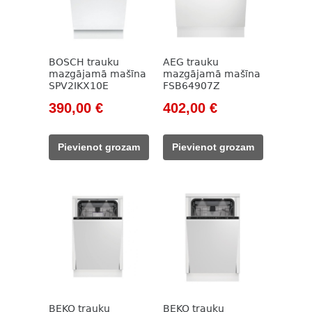
BOSCH trauku
AEG trauku
mazgājamā mašīna
mazgājamā mašīna
SPV2IKX10E
FSB64907Z
Original
Current
Original
Current
390,00
€
402,00
€
price
price
price
price
was:
is:
was:
is:
Pievienot grozam
Pievienot grozam
510,00 €.
390,00 €.
580,00 €.
402,00 €.
BEKO trauku
BEKO trauku