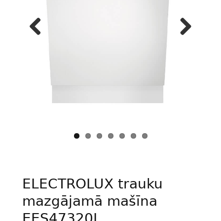
Previous
Next
ELECTROLUX trauku
mazgājamā mašīna
EES47320L