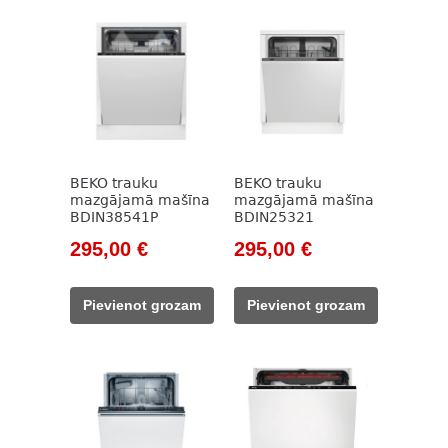
BEKO trauku
BEKO trauku
mazgājamā mašīna
mazgājamā mašīna
BDIN38541P
BDIN25321
Original
Current
Original
Current
295,00
€
295,00
€
price
price
price
price
was:
is:
was:
is:
Pievienot grozam
Pievienot grozam
609,00 €.
295,00 €.
609,00 €.
295,00 €.