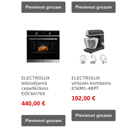
was:
is:
was:
is:
Pievienot grozam
Pievienot grozam
438,00 €.
297,00 €.
824,00 €.
588,00 €.
ELECTROLUX
ELECTROLUX
iebūvējamā
virtuves kombains
cepeškrāsns
E5KM1-4BPT
EOC6H76X
Original
Current
192,00
€
Original
Current
440,00
€
price
price
price
price
was:
is:
Pievienot grozam
was:
is:
415,00 €.
192,00 €.
Pievienot grozam
638,00 €.
440,00 €.