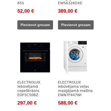
8SS
EWS6326DXE
Original
Current
Original
Current
52,00
€
389,00
€
price
price
price
price
was:
is:
was:
is:
Pievienot grozam
Pievienot grozam
93,00 €.
52,00 €.
525,00 €.
389,00 €.
ELECTROLUX
ELECTROLUX
iebūvējamā
iebūvējama veļas
cepeškrāsns
mazgājamā mašīna
EOF5C50BZ
EWN7F447WI
Original
Current
Original
Current
297,00
€
588,00
€
price
price
price
price