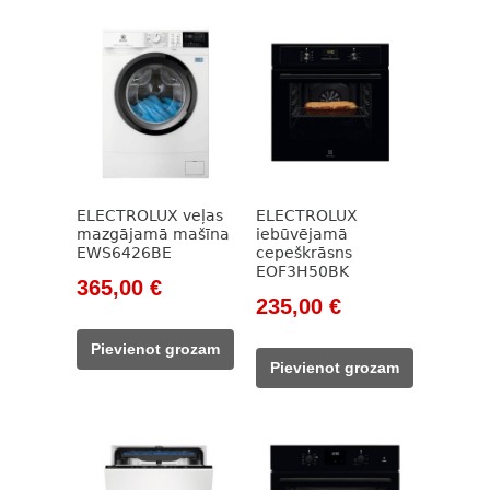
ELECTROLUX veļas
ELECTROLUX
mazgājamā mašīna
iebūvējamā
EWS6426BE
cepeškrāsns
EOF3H50BK
Original
Current
365,00
€
Original
Current
235,00
€
price
price
price
price
was:
is:
Pievienot grozam
was:
is:
471,00 €.
365,00 €.
Pievienot grozam
366,00 €.
235,00 €.