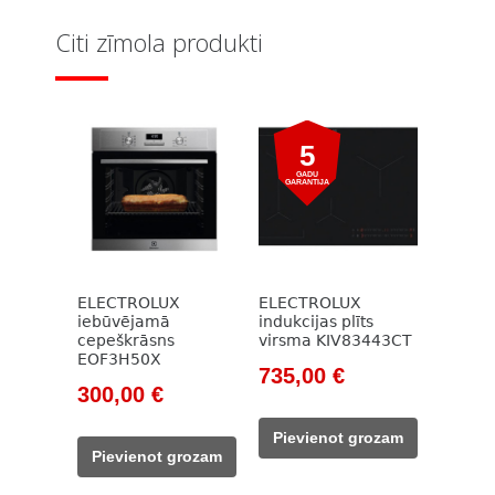
Citi zīmola produkti
5
GADU
GARANTIJA
ELECTROLUX
ELECTROLUX
iebūvējamā
indukcijas plīts
cepeškrāsns
virsma KIV83443CT
EOF3H50X
Original
Current
735,00
€
Original
Current
300,00
€
price
price
price
price
was:
is:
Pievienot grozam
was:
is:
963,00 €.
735,00 €.
Pievienot grozam
439,00 €.
300,00 €.