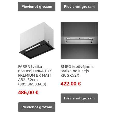
was:
is:
was:
is:
Pievienot grozam
Pievienot grozam
918,00 €.
545,00 €.
817,00 €.
490,00 €.
FABER tvaika
SMEG iebūvējams
nosūcējs INKA LUX
tvaika nosūcējs
PREMIUM BK MATT
KICGR52X
A52, 52cm
Original
Current
422,00
€
(305.0658.608)
price
price
Original
Current
485,00
€
was:
is:
price
price
Pievienot grozam
617,00 €.
422,00 €.
was:
is:
Pievienot grozam
714,00 €.
485,00 €.