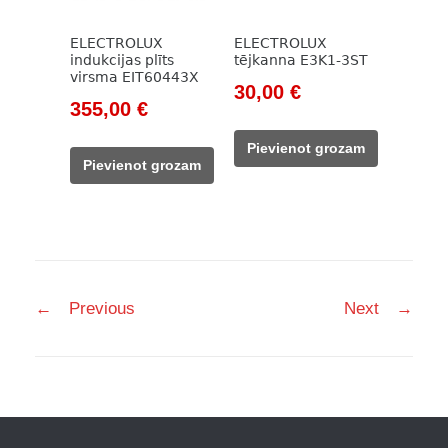
ELECTROLUX
ELECTROLUX
indukcijas plīts
tējkanna E3K1-3ST
virsma EIT60443X
Original
Current
30,00
€
Original
Current
355,00
€
price
price
price
price
was:
is:
Pievienot grozam
was:
is:
62,00 €.
30,00 €.
Pievienot grozam
576,00 €.
355,00 €.
Post
←
Previous
Next
→
navigation