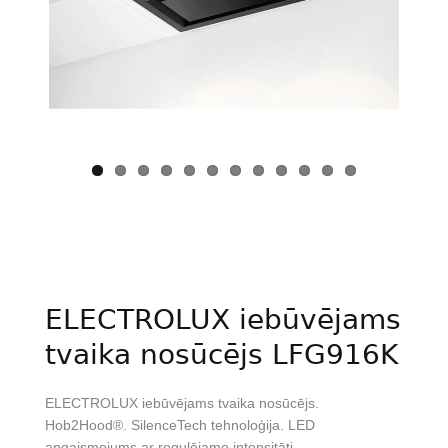
Previous
Next
ELECTROLUX iebūvējams
tvaika nosūcējs LFG916K
ELECTROLUX iebūvējams tvaika nosūcējs.
Hob2Hood®. SilenceTech tehnoloģija. LED
apgaismojums ar regulējamo intensitāti.