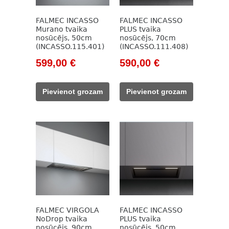
FALMEC INCASSO
FALMEC INCASSO
Murano tvaika
PLUS tvaika
nosūcējs, 50cm
nosūcējs, 70cm
(INCASSO.115.401)
(INCASSO.111.408)
Original
Current
Original
Current
599,00
€
590,00
€
price
price
price
price
was:
is:
was:
is:
Pievienot grozam
Pievienot grozam
918,00 €.
599,00 €.
918,00 €.
590,00 €.
FALMEC VIRGOLA
FALMEC INCASSO
NoDrop tvaika
PLUS tvaika
nosūcējs, 90cm
nosūcējs, 50cm