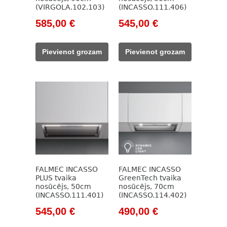
(VIRGOLA.102.103)
(INCASSO.111.406)
Original
Current
Original
Current
585,00
€
545,00
€
price
price
price
price
was:
is:
was:
is:
Pievienot grozam
Pievienot grozam
949,00 €.
585,00 €.
918,00 €.
545,00 €.
FALMEC INCASSO
FALMEC INCASSO
PLUS tvaika
GreenTech tvaika
nosūcējs, 50cm
nosūcējs, 70cm
(INCASSO.111.401)
(INCASSO.114.402)
Original
Current
Original
Current
545,00
€
490,00
€
price
price
price
price