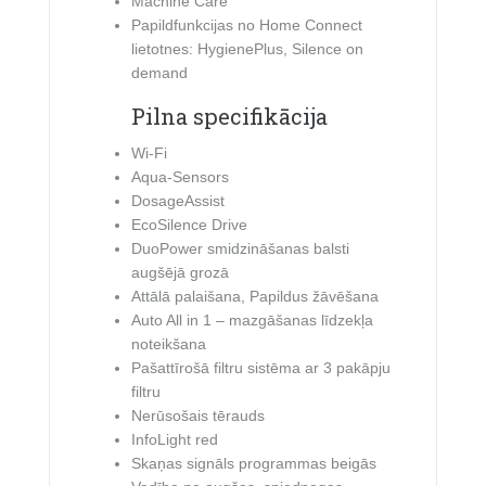
Machine Care
Papildfunkcijas no Home Connect
lietotnes: HygienePlus, Silence on
demand
Pilna specifikācija
Wi-Fi
Aqua-Sensors
DosageAssist
EcoSilence Drive
DuoPower smidzināšanas balsti
augšējā grozā
Attālā palaišana, Papildus žāvēšana
Auto All in 1 – mazgāšanas līdzekļa
noteikšana
Pašattīrošā filtru sistēma ar 3 pakāpju
filtru
Nerūsošais tērauds
InfoLight red
Skaņas signāls programmas beigās