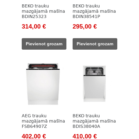
BEKO trauku
BEKO trauku
mazgājamā mašīna
mazgājamā mašīna
BDIN25323
BDIN38541P
Original
Current
Original
Current
314,00
€
295,00
€
price
price
price
price
was:
is:
was:
is:
Pievienot grozam
Pievienot grozam
609,00 €.
314,00 €.
609,00 €.
295,00 €.
AEG trauku
BEKO trauku
mazgājamā mašīna
mazgājamā mašīna
FSB64907Z
BDIS38040A
Original
Current
Original
Current
402,00
€
410,00
€