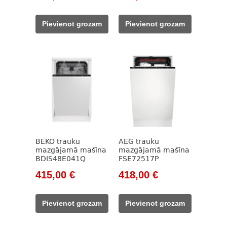
price
price
price
price
was:
is:
was:
is:
Pievienot grozam
Pievienot grozam
580,00 €.
402,00 €.
609,00 €.
410,00 €.
BEKO trauku
AEG trauku
mazgājamā mašīna
mazgājamā mašīna
BDIS48E041Q
FSE72517P
Original
Current
Original
Current
415,00
€
418,00
€
price
price
price
price
was:
is:
was:
is:
Pievienot grozam
Pievienot grozam
609,00 €.
415,00 €.
645,00 €.
418,00 €.