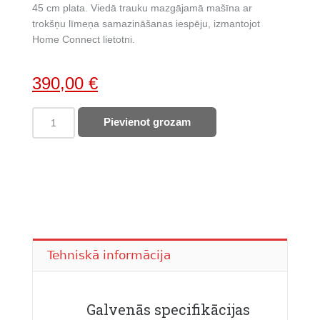
45 cm plata. Viedā trauku mazgājamā mašīna ar
trokšņu līmeņa samazināšanas iespēju, izmantojot
Home Connect lietotni.
Original
Current
390,00
€
price
price
BOSCH
Pievienot grozam
was:
is:
trauku
510,00 €.
390,00 €.
mazgājamā
mašīna
SPV2IKX10E
quantity
Tehniskā informācija
Galvenās specifikācijas