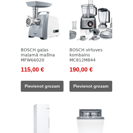
BOSCH gaļas
BOSCH virtuves
maļamā mašīna
kombains
MFW66020
MC812M844
Original
Current
Original
Current
115,00
€
190,00
€
price
price
price
price
was:
is:
was:
is:
Pievienot grozam
Pievienot grozam
157,00 €.
115,00 €.
257,00 €.
190,00 €.