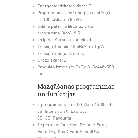
Energoefektivitātes klase: F
Programmas “eco” enerģijas patēriņš
uz 100 cikliem: 78 kWh
Ūdens patēriņš litros uz ciklu
programmā “eco”: 9,5 l
Ietilpība: 9 trauku komplekti
Trokšņu līmenis: 48 dB(A) re 1 pW
Trokšņu līmeņa klase: C
Grozu skaits: 2
Produkta izmēri (AxPxD): 815x448x550
mm
Mazgāšanas programmas
un funkcijas
5 programmas: Eco 50, Auto 45-65° 45-
65, Intensive 70, Express
65° 65, Favourite
3 speciālās funkcijas: Remote Start,
Extra Dry, SpoD VarioSpeedPlus