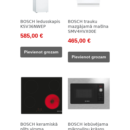
BOSCH ledusskapis
BOSCH trauku
KSV36NWEP
mazgājamā mašīna
SMV4HVX00E
Original
Current
585,00
€
Original
Current
465,00
€
price
price
price
price
was:
is:
Pievienot grozam
was:
is:
785,00 €.
585,00 €.
Pievienot grozam
609,00 €.
465,00 €.
BOSCH keramiskā
BOSCH iebūvējama
plīts virsma
mikroviļņu krāsns