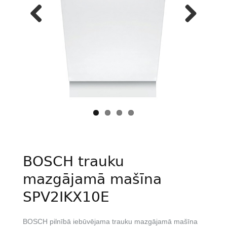
Previous
Next
BOSCH trauku
mazgājamā mašīna
SPV2IKX10E
BOSCH pilnībā iebūvējama trauku mazgājamā mašīna