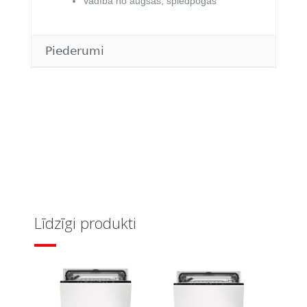
Vadība no augšas, spiedpogas
Piederumi
Līdzīgi produkti