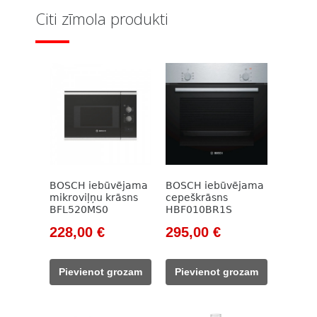
Citi zīmola produkti
BOSCH iebūvējama
BOSCH iebūvējama
mikroviļņu krāsns
cepeškrāsns
BFL520MS0
HBF010BR1S
Original
Current
Original
Current
228,00
€
295,00
€
price
price
price
price
was:
is:
was:
is:
Pievienot grozam
Pievienot grozam
320,00 €.
228,00 €.
421,00 €.
295,00 €.