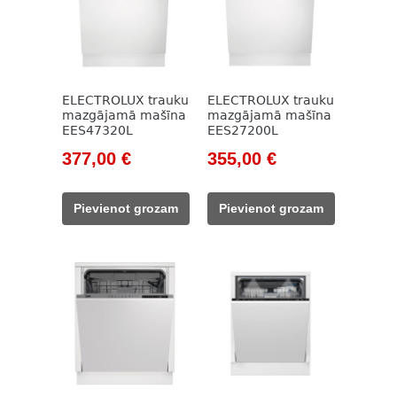
ELECTROLUX trauku
ELECTROLUX trauku
mazgājamā mašīna
mazgājamā mašīna
EES47320L
EES27200L
Original
Current
Original
Current
377,00
€
355,00
€
price
price
price
price
was:
is:
was:
is:
Pievienot grozam
Pievienot grozam
542,00 €.
377,00 €.
513,00 €.
355,00 €.