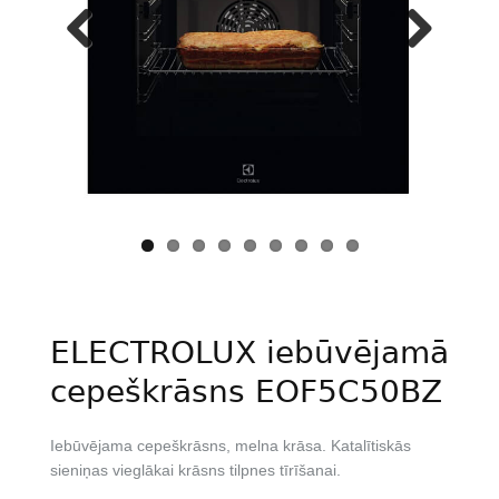
Previous
Next
ELECTROLUX iebūvējamā
cepeškrāsns EOF5C50BZ
Iebūvējama cepeškrāsns, melna krāsa. Katalītiskās
sieniņas vieglākai krāsns tilpnes tīrīšanai.