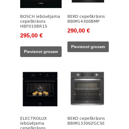
BOSCH iebūvējama
BEKO cepeškrāsns
cepeškrāsns
BBIM14300BMP
HBF010BR1S
Original
Current
290,00
€
Original
Current
295,00
€
price
price
price
price
was:
is:
Pievienot grozam
was:
is:
785,00 €.
290,00 €.
Pievienot grozam
421,00 €.
295,00 €.
ELECTROLUX
BEKO cepeškrāsns
iebūvējama
BBIM13300ZGCSE
cepeškrāsns