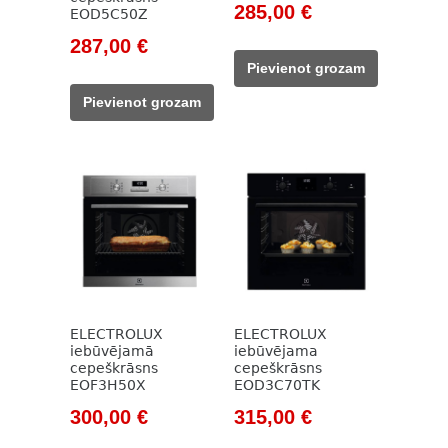
Original
Current
285,00
€
EOD5C50Z
price
price
Original
Current
287,00
€
was:
is:
price
price
Pievienot grozam
785,00 €.
285,00 €.
was:
is:
Pievienot grozam
414,00 €.
287,00 €.
ELECTROLUX
ELECTROLUX
iebūvējamā
iebūvējama
cepeškrāsns
cepeškrāsns
EOF3H50X
EOD3C70TK
Original
Current
Original
Current
300,00
€
315,00
€
price
price
price
price