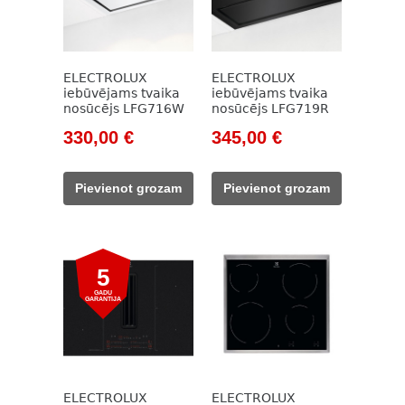
ELECTROLUX
ELECTROLUX
iebūvējams tvaika
iebūvējams tvaika
nosūcējs LFG716W
nosūcējs LFG719R
Original
Current
Original
Current
330,00
€
345,00
€
price
price
price
price
was:
is:
was:
is:
Pievienot grozam
Pievienot grozam
504,00 €.
330,00 €.
473,00 €.
345,00 €.
5
GADU
GARANTIJA
ELECTROLUX
ELECTROLUX