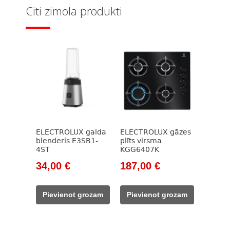
Citi zīmola produkti
ELECTROLUX galda
ELECTROLUX gāzes
blenderis E3SB1-
plīts virsma
4ST
KGG6407K
Original
Current
Original
Current
34,00
€
187,00
€
price
price
price
price
was:
is:
was:
is:
Pievienot grozam
Pievienot grozam
63,00 €.
34,00 €.
266,00 €.
187,00 €.