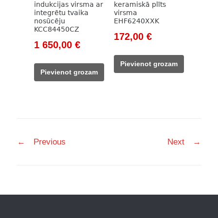
indukcijas virsma ar
keramiskā plīts
integrētu tvaika
virsma
nosūcēju
EHF6240XXK
KCC84450CZ
Original
Current
172,00
€
Original
Current
1 650,00
€
price
price
price
price
was:
is:
Pievienot grozam
was:
is:
247,00 €.
172,00 €.
Pievienot grozam
2
1
196,00 €.
650,00 €.
Post
←
Previous
Next
→
navigation