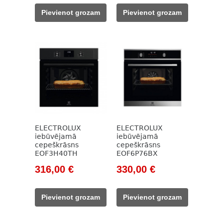
was:
is:
was:
is:
Pievienot grozam
Pievienot grozam
439,00 €.
300,00 €.
515,00 €.
315,00 €.
ELECTROLUX
ELECTROLUX
iebūvējamā
iebūvējamā
cepeškrāsns
cepeškrāsns
EOF3H40TH
EOF6P76BX
Original
Current
Original
Current
316,00
€
330,00
€
price
price
price
price
was:
is:
was:
is:
Pievienot grozam
Pievienot grozam
432,00 €.
316,00 €.
502,00 €.
330,00 €.