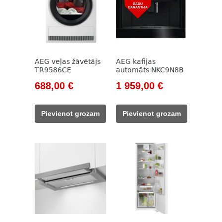
GADU
GARANTIJA
AEG veļas žāvētājs
AEG kafijas
TR9586CE
automāts NKC9N8B
Original
Current
Original
Current
688,00
€
1 959,00
€
price
price
price
price
was:
is:
was:
is:
Pievienot grozam
Pievienot grozam
928,00 €.
688,00 €.
2
1
393,00 €.
959,00 €.