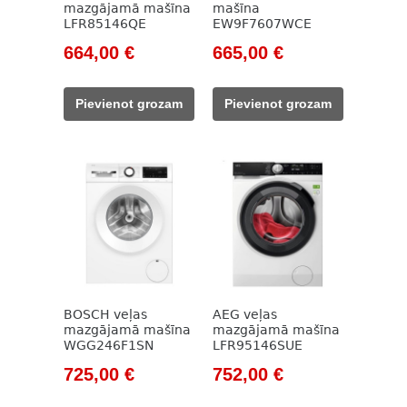
mazgājamā mašīna
mašīna
LFR85146QE
EW9F7607WCE
Original
Current
Original
Current
664,00
€
665,00
€
price
price
price
price
was:
is:
was:
is:
Pievienot grozam
Pievienot grozam
961,00 €.
664,00 €.
992,00 €.
665,00 €.
BOSCH veļas
AEG veļas
mazgājamā mašīna
mazgājamā mašīna
WGG246F1SN
LFR95146SUE
Original
Current
Original
Current
725,00
€
752,00
€
price
price
price
price