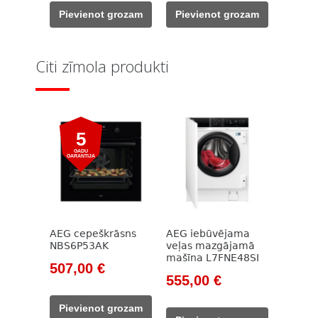
was:
is:
was:
is:
Pievienot grozam
Pievienot grozam
949,00 €.
725,00 €.
1
752,00 €.
080,00 €.
Citi zīmola produkti
5
GADU
GARANTIJA
AEG cepeškrāsns
AEG iebūvējama
NBS6P53AK
veļas mazgājamā
mašīna L7FNE48SI
Original
Current
507,00
€
Original
Current
555,00
€
price
price
price
price
was:
is:
Pievienot grozam
was:
is: