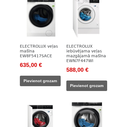
ELECTROLUX veļas
ELECTROLUX
mašīna
iebūvējama veļas
EW8F5417SACE
mazgājamā mašīna
EWN7F447WI
Original
Current
635,00
€
Original
Current
588,00
€
price
price
price
price
was:
is:
Pievienot grozam
was:
is:
914,00 €.
635,00 €.
Pievienot grozam
824,00 €.
588,00 €.