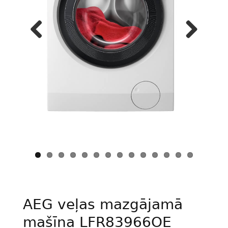
Previous
Next
AEG veļas mazgājamā
mašīna LFR83966OE