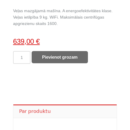
Veļas mazgājamā mašīna. A energoefektivitātes klase.
Veļas ietilpība 9 kg. WiFi. Maksimālais centrifūgas
apgriezienu skaits 1600.
Original
Current
639,00
€
price
price
AEG
Pievienot grozam
was:
is:
veļas
993,00 €.
639,00 €.
mazgājamā
mašīna
LFR83966OE
quantity
Par produktu