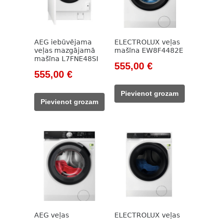
AEG iebūvējama
ELECTROLUX veļas
veļas mazgājamā
mašīna EW8F4482E
mašīna L7FNE48SI
Original
Current
555,00
€
Original
Current
555,00
€
price
price
price
price
was:
is:
Pievienot grozam
was:
is:
724,00 €.
555,00 €.
Pievienot grozam
735,00 €.
555,00 €.
AEG veļas
ELECTROLUX veļas