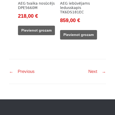
AEG tvaika nosūcējs
AEG iebūvējams
DPE5660M
ledusskapis
TK6DS181EC
Original
Current
218,00
€
Original
Current
859,00
€
price
price
price
price
was:
is:
Pievienot grozam
was:
is:
314,00 €.
218,00 €.
Pievienot grozam
1
859,00 €.
151,00 €.
Post
←
Previous
Next
→
navigation