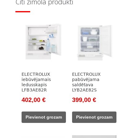
Citi zīmola produkti
ELECTROLUX
ELECTROLUX
iebūvējamais
pabūvējama
ledusskapis
saldētava
LFB3AE82R
LYB2AE82S
Original
Current
Original
Current
402,00
€
399,00
€
price
price
price
price
was:
is:
was:
is:
Pievienot grozam
Pievienot grozam
578,00 €.
402,00 €.
525,00 €.
399,00 €.