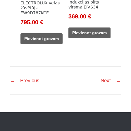
indukcijas plīts
ELECTROLUX veļas
virsma EIV634
žāvētājs
EW9D787KCE
Original
Current
369,00
€
Original
Current
795,00
€
price
price
price
price
was:
is:
Pievienot grozam
was:
is:
612,00 €.
369,00 €.
Pievienot grozam
1
795,00 €.
147,00 €.
Post
←
Previous
Next
→
navigation