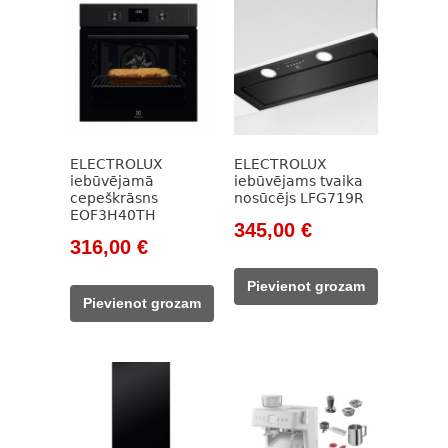
ELECTROLUX
ELECTROLUX
iebūvējamā
iebūvējams tvaika
cepeškrāsns
nosūcējs LFG719R
EOF3H40TH
Original
Current
345,00
€
Original
Current
316,00
€
price
price
price
price
was:
is:
Pievienot grozam
was:
is:
473,00 €.
345,00 €.
Pievienot grozam
432,00 €.
316,00 €.