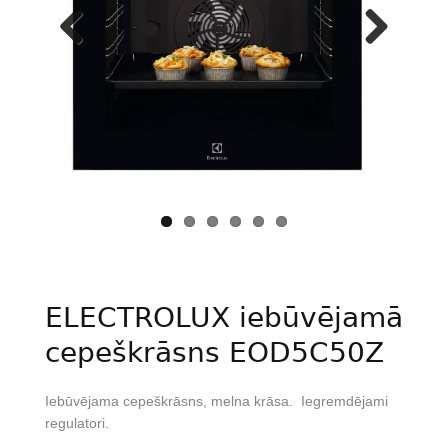
Previous
Next
ELECTROLUX iebūvējamā
cepeškrāsns EOD5C50Z
Iebūvējama cepeškrāsns, melna krāsa. Iegremdējami
regulatori.