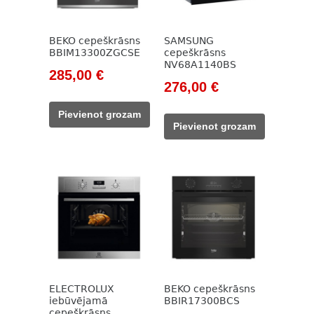
BEKO cepeškrāsns
SAMSUNG
BBIM13300ZGCSE
cepeškrāsns
NV68A1140BS
Original
Current
285,00
€
Original
Current
276,00
€
price
price
price
price
was:
is:
Pievienot grozam
was:
is:
785,00 €.
285,00 €.
Pievienot grozam
449,00 €.
276,00 €.
ELECTROLUX
BEKO cepeškrāsns
iebūvējamā
BBIR17300BCS
cepeškrāsns