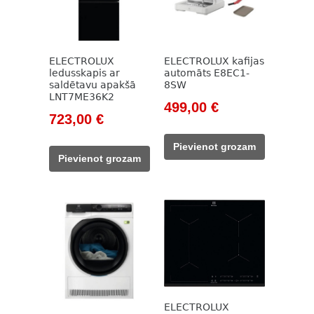
ELECTROLUX
ELECTROLUX kafijas
ledusskapis ar
automāts E8EC1-
saldētavu apakšā
8SW
LNT7ME36K2
Original
Current
499,00
€
Original
Current
723,00
€
price
price
price
price
was:
is:
Pievienot grozam
was:
is:
838,00 €.
499,00 €.
Pievienot grozam
987,00 €.
723,00 €.
ELECTROLUX