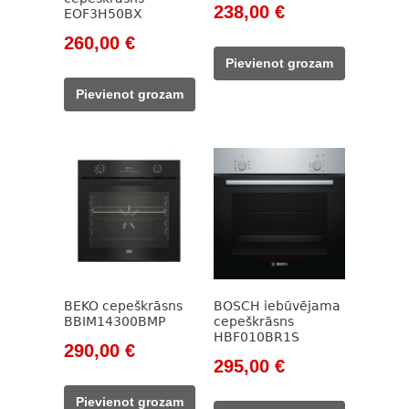
Original
Current
238,00
€
EOF3H50BX
price
price
Original
Current
260,00
€
was:
is:
price
price
Pievienot grozam
785,00 €.
238,00 €.
was:
is:
Pievienot grozam
375,00 €.
260,00 €.
BEKO cepeškrāsns
BOSCH iebūvējama
BBIM14300BMP
cepeškrāsns
HBF010BR1S
Original
Current
290,00
€
Original
Current
295,00
€
price
price
price
price
was:
is:
Pievienot grozam
was:
is: