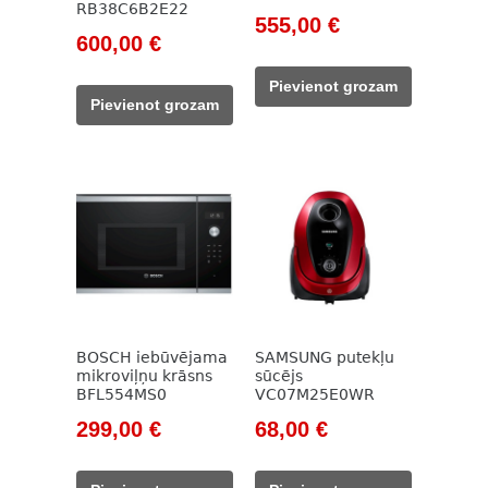
RB38C6B2E22
Original
Current
555,00
€
Original
Current
600,00
€
price
price
price
price
was:
is:
Pievienot grozam
was:
is:
724,00 €.
555,00 €.
Pievienot grozam
780,00 €.
600,00 €.
BOSCH iebūvējama
SAMSUNG putekļu
mikroviļņu krāsns
sūcējs
BFL554MS0
VC07M25E0WR
Original
Current
Original
Current
299,00
€
68,00
€
price
price
price
price
was:
is:
was:
is: