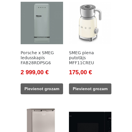
Porsche x SMEG
SMEG piena
ledusskapis
putotājs
FAB28RDPSG6
MFF11CREU
Original
Current
Original
Current
2 999,00
€
175,00
€
price
price
price
price
was:
is:
was:
is:
Pievienot grozam
Pievienot grozam
3
2
212,00 €.
175,00 €.
999,00 €.
999,00 €.