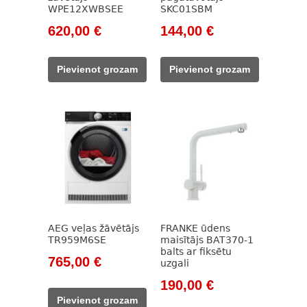
WPE12XWBSEE
SKC01SBM
Original
Current
Original
Current
620,00
€
144,00
€
price
price
price
price
was:
is:
was:
is:
Pievienot grozam
Pievienot grozam
755,00 €.
620,00 €.
164,00 €.
144,00 €.
AEG veļas žāvētājs
FRANKE ūdens
TR959M6SE
maisītājs BAT370-1
balts ar fiksētu
Original
Current
765,00
€
uzgali
price
price
Original
Current
190,00
€
was:
is:
price
price
Pievienot grozam