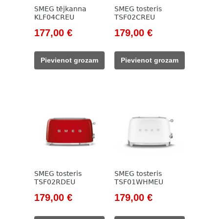
SMEG tējkanna
SMEG tosteris
KLF04CREU
TSF02CREU
Original
Current
Original
Current
177,00
€
179,00
€
price
price
price
price
was:
is:
was:
is:
Pievienot grozam
Pievienot grozam
203,00 €.
177,00 €.
205,00 €.
179,00 €.
SMEG tosteris
SMEG tosteris
TSF02RDEU
TSF01WHMEU
Original
Current
Original
Current
179,00
€
179,00
€
price
price
price
price