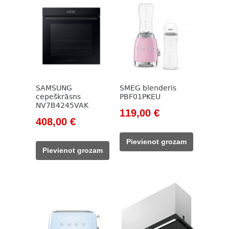
SAMSUNG
SMEG blenderis
cepeškrāsns
PBF01PKEU
NV7B4245VAK
Original
Current
119,00
€
Original
Current
408,00
€
price
price
price
price
was:
is:
Pievienot grozam
was:
is:
138,00 €.
119,00 €.
Pievienot grozam
493,00 €.
408,00 €.