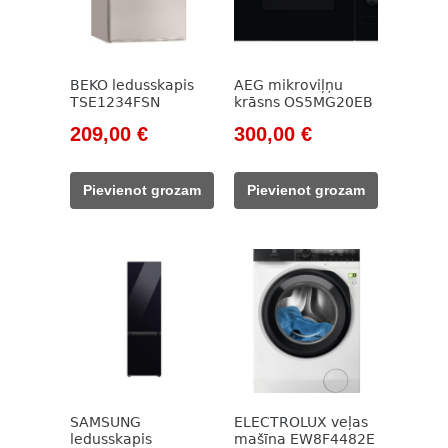
BEKO ledusskapis
AEG mikroviļņu
TSE1234FSN
krāsns OS5MG20EB
Original
Current
Original
Current
209,00
€
300,00
€
price
price
price
price
was:
is:
was:
is:
Pievienot grozam
Pievienot grozam
785,00 €.
209,00 €.
433,00 €.
300,00 €.
SAMSUNG
ELECTROLUX veļas
ledusskapis
mašīna EW8F4482E