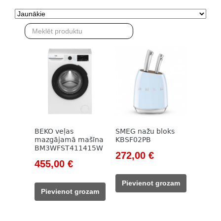
BEKO veļas
SMEG nažu bloks
mazgājamā mašīna
KBSF02PB
BM3WFST411415W
Original
Current
272,00
€
Original
Current
455,00
€
price
price
price
price
was:
is:
Pievienot grozam
was:
is:
320,00 €.
272,00 €.
Pievienot grozam
785,00 €.
455,00 €.