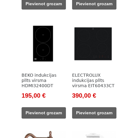
was:
is:
was:
is:
Pievienot grozam
Pievienot grozam
205,00 €.
179,00 €.
205,00 €.
179,00 €.
BEKO indukcijas
ELECTROLUX
plīts virsma
indukcijas plīts
HDMI32400DT
virsma EIT60433CT
Original
Current
Original
Current
195,00
€
390,00
€
price
price
price
price
was:
is:
was:
is:
Pievienot grozam
Pievienot grozam
785,00 €.
195,00 €.
562,00 €.
390,00 €.