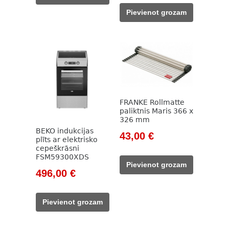
1
765,00 €.
was:
is:
Pievienot grozam
166,00 €.
331,00 €.
190,00 €.
FRANKE Rollmatte
paliktnis Maris 366 x
326 mm
BEKO indukcijas
Original
Current
43,00
€
plīts ar elektrisko
price
price
cepeškrāsni
FSM59300XDS
was:
is:
Pievienot grozam
Original
Current
57,00 €.
43,00 €.
496,00
€
price
price
was:
is:
Pievienot grozam
890,00 €.
496,00 €.