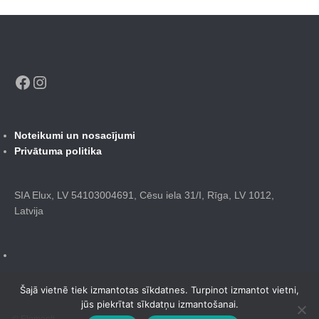
Facebook
Instagram
Noteikumi un nosacījumi
Privātuma politika
SIA Elux, LV 54103004691, Cēsu iela 31/I, Rīga, LV 1012,
Latvija
Šajā vietnē tiek izmantotas sīkdatnes. Turpinot izmantot vietni,
jūs piekrītat sīkdatņu izmantošanai.
© Elementi