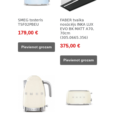
SMEG tosteris
FABER tvaika
TSF02PBEU
nosūcējs INKA LUX
EVO BK MATT A70,
Original
Current
179,00
€
70cm
(305.0665.356)
price
price
was:
is:
Original
Current
375,00
€
Pievienot grozam
205,00 €.
179,00 €.
price
price
was:
is:
Pievienot grozam
507,00 €.
375,00 €.