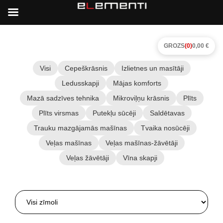
GROZS
(0)
0,00 €
Visi
Cepeškrāsnis
Izlietnes un masītāji
Ledusskapji
Mājas komforts
Mazā sadzīves tehnika
Mikroviļņu krāsnis
Plīts
Plīts virsmas
Putekļu sūcēji
Saldētavas
Trauku mazgājamās mašīnas
Tvaika nosūcēji
Veļas mašīnas
Veļas mašīnas-žāvētāji
Veļas žāvētāji
Vīna skapji