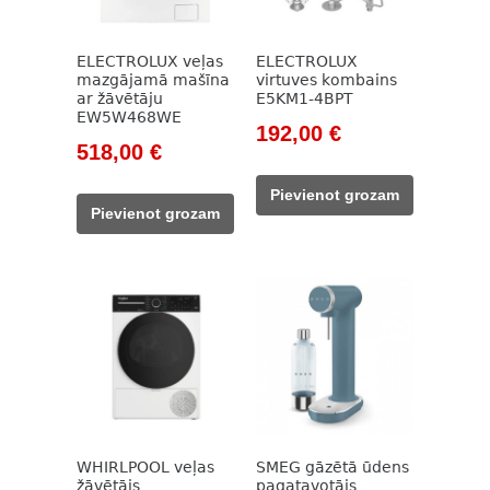
ELECTROLUX veļas
ELECTROLUX
mazgājamā mašīna
virtuves kombains
ar žāvētāju
E5KM1-4BPT
EW5W468WE
Original
Current
192,00
€
Original
Current
518,00
€
price
price
price
price
was:
is:
Pievienot grozam
was:
is:
415,00 €.
192,00 €.
Pievienot grozam
746,00 €.
518,00 €.
WHIRLPOOL veļas
SMEG gāzētā ūdens
žāvētājs
pagatavotājs