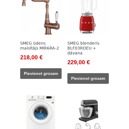
SMEG ūdens
SMEG blenderis
maisītājs MIR6RA-2
BLF03RDEU +
dāvana
Original
Current
218,00
€
Original
Current
229,00
€
price
price
price
price
was:
is:
Pievienot grozam
was:
is:
309,00 €.
218,00 €.
Pievienot grozam
262,00 €.
229,00 €.