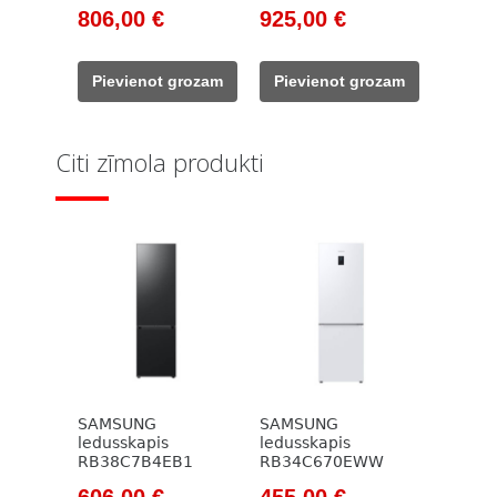
Original
Current
Original
Current
806,00
€
925,00
€
price
price
price
price
was:
is:
was:
is:
Pievienot grozam
Pievienot grozam
1
806,00 €.
1
925,00 €.
007,00 €.
239,00 €.
Citi zīmola produkti
SAMSUNG
SAMSUNG
ledusskapis
ledusskapis
RB38C7B4EB1
RB34C670EWW
Original
Current
Original
Current
606,00
€
455,00
€