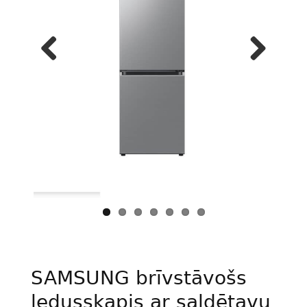
Previous
Next
SAMSUNG brīvstāvošs
ledusskapis ar saldētavu