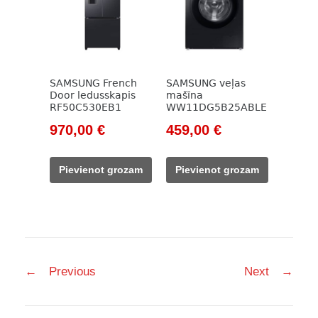
SAMSUNG French
SAMSUNG veļas
Door ledusskapis
mašīna
RF50C530EB1
WW11DG5B25ABLE
Original
Current
Original
Current
970,00
€
459,00
€
price
price
price
price
was:
is:
was:
is:
Pievienot grozam
Pievienot grozam
1
970,00 €.
694,00 €.
459,00 €.
294,00 €.
Post
←
Previous
Next
→
navigation