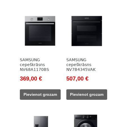
199,00 €.
SAMSUNG
SAMSUNG
cepeškrāsns
cepeškrāsns
NV68A1170BS
NV7B4345VAK
Original
Current
Original
Current
369,00
€
507,00
€
price
price
price
price
was:
is:
was:
is:
Pievienot grozam
Pievienot grozam
499,00 €.
369,00 €.
634,00 €.
507,00 €.