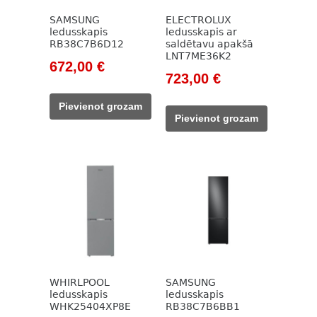
SAMSUNG
ELECTROLUX
ledusskapis
ledusskapis ar
RB38C7B6D12
saldētavu apakšā
LNT7ME36K2
Original
Current
672,00
€
Original
Current
723,00
€
price
price
price
price
was:
is:
Pievienot grozam
was:
is:
949,00 €.
672,00 €.
Pievienot grozam
987,00 €.
723,00 €.
WHIRLPOOL
SAMSUNG
ledusskapis
ledusskapis
WHK25404XP8E
RB38C7B6BB1