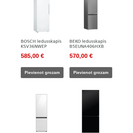
BOSCH ledusskapis
BEKO ledusskapis
KSV36NWEP
B5EUNA406HXB
Original
Current
Original
Current
585,00
€
570,00
€
price
price
price
price
was:
is:
was:
is:
Pievienot grozam
Pievienot grozam
785,00 €.
585,00 €.
785,00 €.
570,00 €.