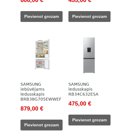
price
price
price
price
was:
is:
was:
is:
Pievienot grozam
Pievienot grozam
828,00 €.
606,00 €.
615,00 €.
455,00 €.
SAMSUNG
SAMSUNG
iebūvējams
ledusskapis
ledusskapis
RB34C632ESA
BRB38G705EWWEF
Original
Current
475,00
€
Original
Current
879,00
€
price
price
price
price
was:
is:
Pievienot grozam
was:
is:
585,00 €.
475,00 €.
Pievienot grozam
1
879,00 €.