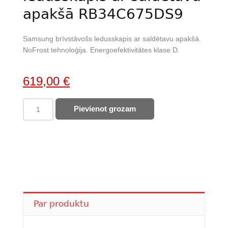
apakšā RB34C675DS9
Samsung brīvstāvošs ledusskapis ar saldētavu apakšā.
NoFrost tehnoloģija. Energoefektivitātes klase D.
Original
Current
619,00
€
price
price
SAMSUNG
Pievienot grozam
was:
is:
brīvstāvošs
799,00 €.
619,00 €.
ledusskapis
ar
saldētavu
RB34C675DS9
quantity
Par produktu