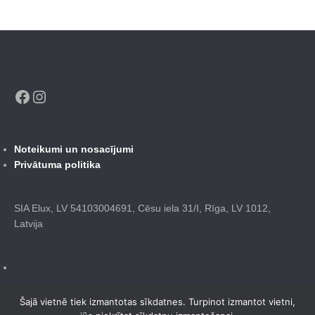
Facebook
Instagram
Noteikumi un nosacījumi
Privātuma politika
SIA Elux, LV 54103004691, Cēsu iela 31/I, Rīga, LV 1012,
Latvija
Šajā vietnē tiek izmantotas sīkdatnes. Turpinot izmantot vietni,