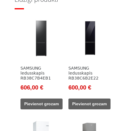
SAMSUNG
SAMSUNG
ledusskapis
ledusskapis
RB38C7B4EB1
RB38C6B2E22
Original
Current
Original
Current
606,00
€
600,00
€
price
price
price
price
was:
is:
was:
is:
Pievienot grozam
Pievienot grozam
828,00 €.
606,00 €.
780,00 €.
600,00 €.