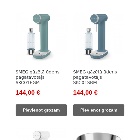
SMEG gāzētā ūdens
SMEG gāzētā ūdens
pagatavotājs
pagatavotājs
SKC01EGM
SKC01SBM
Original
Current
Original
Current
144,00
€
144,00
€
price
price
price
price
was:
is:
was:
is:
Pievienot grozam
Pievienot grozam
164,00 €.
144,00 €.
164,00 €.
144,00 €.