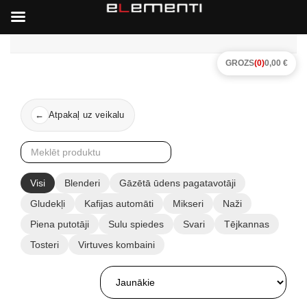
GROZS
(0)
0,00 €
Atpakaļ uz veikalu
←
Visi
Blenderi
Gāzētā ūdens pagatavotāji
Gludekļi
Kafijas automāti
Mikseri
Naži
Piena putotāji
Sulu spiedes
Svari
Tējkannas
Tosteri
Virtuves kombaini