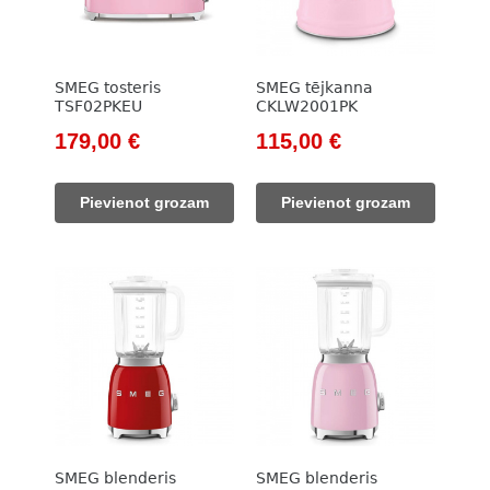
SMEG tosteris
SMEG tējkanna
TSF02PKEU
CKLW2001PK
Original
Current
Original
Current
179,00
€
115,00
€
price
price
price
price
was:
is:
was:
is:
Pievienot grozam
Pievienot grozam
205,00 €.
179,00 €.
133,00 €.
115,00 €.
SMEG blenderis
SMEG blenderis