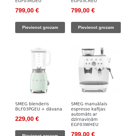
EGF03RDEU
EGF03CREU
Original
Current
Original
Current
799,00
€
799,00
€
price
price
price
price
was:
is:
was:
is:
Pievienot grozam
Pievienot grozam
911,00 €.
799,00 €.
911,00 €.
799,00 €.
SMEG blenderis
SMEG manuālais
BLF03PGEU + dāvana
espresso kafijas
automāts ar
Original
Current
229,00
€
dzirnaviņām
EGF03WHEU
price
price
was:
is:
Original
Current
799,00
€
Pievienot grozam