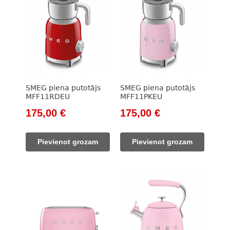
SMEG piena putotājs
SMEG piena putotājs
MFF11RDEU
MFF11PKEU
Original
Current
Original
Current
175,00
€
175,00
€
price
price
price
price
was:
is:
was:
is:
Pievienot grozam
Pievienot grozam
212,00 €.
175,00 €.
212,00 €.
175,00 €.