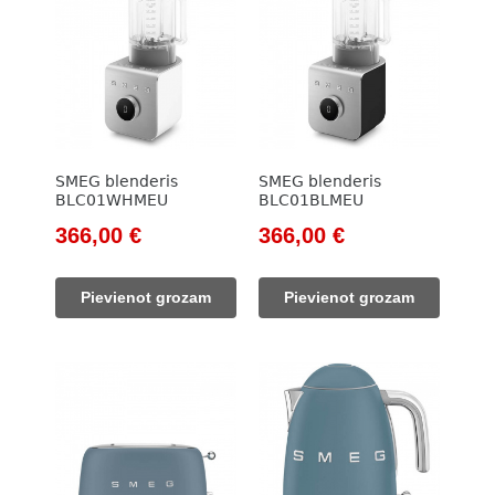
SMEG blenderis
SMEG blenderis
BLC01WHMEU
BLC01BLMEU
Original
Current
Original
Current
366,00
€
366,00
€
price
price
price
price
was:
is:
was:
is:
Pievienot grozam
Pievienot grozam
416,00 €.
366,00 €.
416,00 €.
366,00 €.