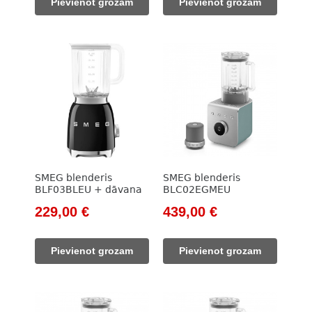
Pievienot grozam
Pievienot grozam
262,00 €.
229,00 €.
262,00 €.
229,00 €.
SMEG blenderis
SMEG blenderis
BLF03BLEU + dāvana
BLC02EGMEU
Original
Current
Original
Current
229,00
€
439,00
€
price
price
price
price
was:
is:
was:
is:
Pievienot grozam
Pievienot grozam
262,00 €.
229,00 €.
499,00 €.
439,00 €.