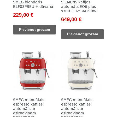
SMEG blenderis
SIEMENS kafijas
BLF03PBEU + dāvana
automāts EQ6 plus
s300 TE653M19RW
Original
Current
229,00
€
Original
Current
649,00
€
price
price
price
price
was:
is:
Pievienot grozam
was:
is:
262,00 €.
229,00 €.
Pievienot grozam
730,00 €.
649,00 €.
SMEG manuālais
SMEG manuālais
espresso kafijas
espresso kafijas
automāts ar
automāts ar
dzirnaviņām
dzirnaviņām