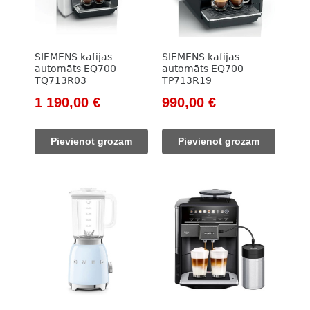
SIEMENS kafijas
SIEMENS kafijas
automāts EQ700
automāts EQ700
TQ713R03
TP713R19
Original
Current
Original
Current
1 190,00
€
990,00
€
price
price
price
price
was:
is:
was:
is:
Pievienot grozam
Pievienot grozam
1
1
1
990,00 €.
300,00 €.
190,00 €.
100,00 €.