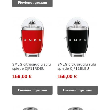
Pievienot grozam
911,00 €.
799,00 €.
SMEG citrusaugļu sulu
SMEG citrusaugļu sulu
spiede CJF11RDEU
spiede CJF11BLEU
Original
Current
Original
Current
156,00
€
156,00
€
price
price
price
price
was:
is:
was:
is:
Pievienot grozam
Pievienot grozam
178,00 €.
156,00 €.
178,00 €.
156,00 €.