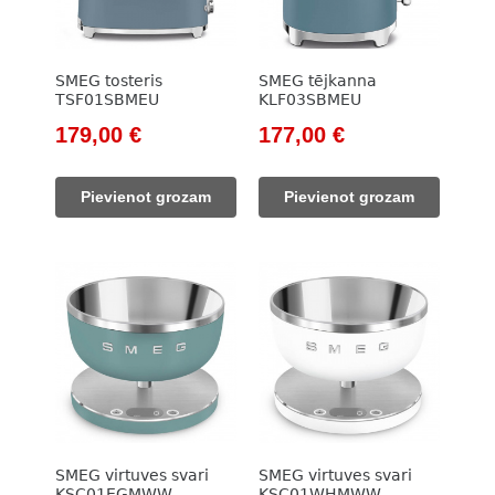
SMEG tosteris
SMEG tējkanna
TSF01SBMEU
KLF03SBMEU
Original
Current
Original
Current
179,00
€
177,00
€
price
price
price
price
was:
is:
was:
is:
Pievienot grozam
Pievienot grozam
205,00 €.
179,00 €.
203,00 €.
177,00 €.
SMEG virtuves svari
SMEG virtuves svari
KSC01EGMWW
KSC01WHMWW