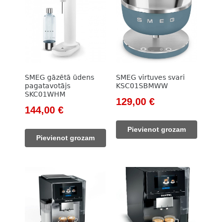
SMEG gāzētā ūdens
SMEG virtuves svari
pagatavotājs
KSC01SBMWW
SKC01WHM
Original
Current
129,00
€
Original
Current
144,00
€
price
price
price
price
was:
is:
Pievienot grozam
was:
is:
148,00 €.
129,00 €.
Pievienot grozam
164,00 €.
144,00 €.