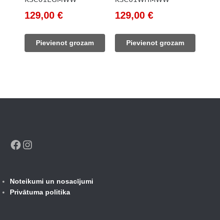
Original
Current
Original
Current
129,00
€
129,00
€
price
price
price
price
was:
is:
was:
is:
Pievienot grozam
Pievienot grozam
148,00 €.
129,00 €.
148,00 €.
129,00 €.
Facebook
Instagram
Noteikumi un nosacījumi
Privātuma politika