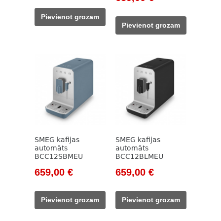
price
price
was:
is:
Pievienot grozam
was:
is:
785,00 €.
125,00 €.
Pievienot grozam
777,00 €.
659,00 €.
SMEG kafijas
SMEG kafijas
automāts
automāts
BCC12SBMEU
BCC12BLMEU
Original
Current
Original
Current
659,00
€
659,00
€
price
price
price
price
was:
is:
was:
is:
Pievienot grozam
Pievienot grozam
777,00 €.
659,00 €.
777,00 €.
659,00 €.