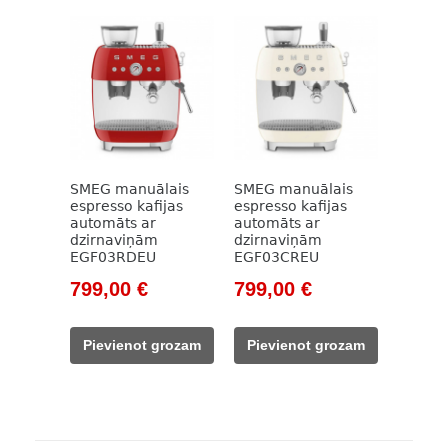
SMEG manuālais
SMEG manuālais
espresso kafijas
espresso kafijas
automāts ar
automāts ar
dzirnaviņām
dzirnaviņām
EGF03RDEU
EGF03CREU
Original
Current
Original
Current
799,00
€
799,00
€
price
price
price
price
was:
is:
was:
is:
Pievienot grozam
Pievienot grozam
911,00 €.
799,00 €.
911,00 €.
799,00 €.