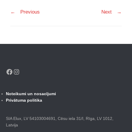
Post
←
Previous
Next
→
navigation
Facebook
Instagram
Noteikumi un nosacījumi
Privātuma politika
SIA Elux, LV 54103004691, Cēsu iela 31/I, Rīga, LV 1012,
Latvija