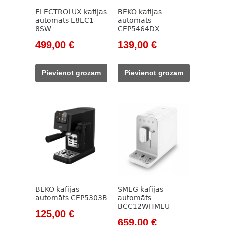
ELECTROLUX kafijas
BEKO kafijas
automāts E8EC1-
automāts
8SW
CEP5464DX
Original
Current
Original
Current
499,00
€
139,00
€
price
price
price
price
was:
is:
was:
is:
Pievienot grozam
Pievienot grozam
838,00 €.
499,00 €.
785,00 €.
139,00 €.
BEKO kafijas
SMEG kafijas
automāts CEP5303B
automāts
BCC12WHMEU
Original
Current
125,00
€
Original
Current
659,00
€
price
price