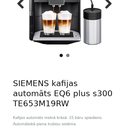
Previous
Next
SIEMENS kafijas
automāts EQ6 plus s300
TE653M19RW
Kafijas automāts melnā krāsā. 15 bāru spiediens.
Automātiskā piena trubiņu sistēma.