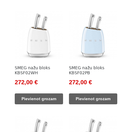
SMEG nažu bloks
SMEG nažu bloks
KBSF02WH
KBSF02PB
Original
Current
Original
Current
272,00
€
272,00
€
price
price
price
price
was:
is:
was:
is:
Pievienot grozam
Pievienot grozam
320,00 €.
272,00 €.
320,00 €.
272,00 €.