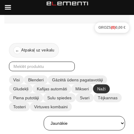
GROZS
(0)
0,00 €
Atpakaļ uz veikalu
←
Visi
Blenderi
Gāzētā ūdens pagatavotāji
Gludekļi
Kafijas automāti
Mikseri
Naži
Piena putotāji
Sulu spiedes
Svari
Tējkannas
Tosteri
Virtuves kombaini