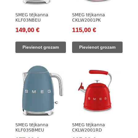
SMEG tējkanna
SMEG tējkanna
KLF03NBEU
CKLW2001PK
Original
Current
Original
Current
149,00
€
115,00
€
price
price
price
price
was:
is:
was:
is:
Pievienot grozam
Pievienot grozam
171,00 €.
149,00 €.
133,00 €.
115,00 €.
SMEG tējkanna
SMEG tējkanna
KLF03SBMEU
CKLW2001RD