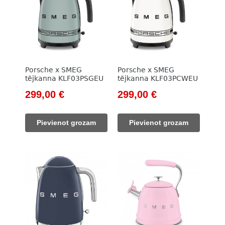
Porsche x SMEG
Porsche x SMEG
tējkanna KLF03PSGEU
tējkanna KLF03PCWEU
Original
Current
Original
Current
299,00
€
299,00
€
price
price
price
price
was:
is:
was:
is:
Pievienot grozam
Pievienot grozam
399,00 €.
299,00 €.
399,00 €.
299,00 €.