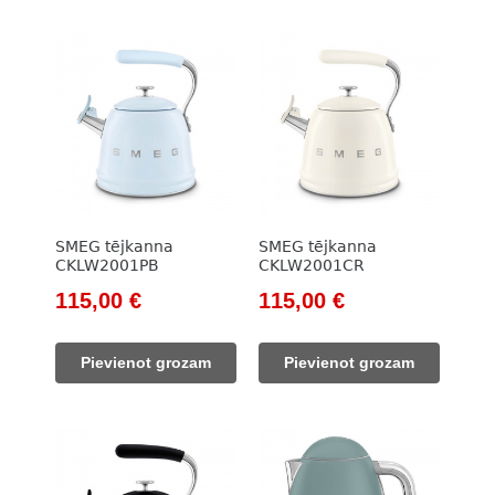
SMEG tējkanna
SMEG tējkanna
CKLW2001PB
CKLW2001CR
Original
Current
Original
Current
115,00
€
115,00
€
price
price
price
price
was:
is:
was:
is:
Pievienot grozam
Pievienot grozam
133,00 €.
115,00 €.
133,00 €.
115,00 €.