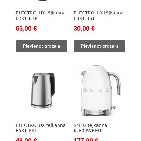
ELECTROLUX tējkanna
ELECTROLUX tējkanna
E7K1-6BP
E3K1-3ST
Original
Current
Original
Current
66,00
€
30,00
€
price
price
price
price
was:
is:
was:
is:
Pievienot grozam
Pievienot grozam
133,00 €.
66,00 €.
62,00 €.
30,00 €.
ELECTROLUX tējkanna
SMEG tējkanna
E5K1-6ST
KLF04WHEU
Original
Current
Original
Current
46,00
€
177,00
€