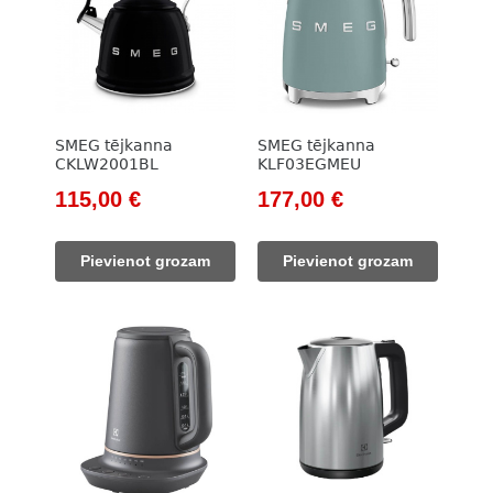
SMEG tējkanna
SMEG tējkanna
CKLW2001BL
KLF03EGMEU
Original
Current
Original
Current
115,00
€
177,00
€
price
price
price
price
was:
is:
was:
is:
Pievienot grozam
Pievienot grozam
133,00 €.
115,00 €.
203,00 €.
177,00 €.