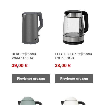
BEKO tējkanna
ELECTROLUX tējkanna
WKM7322DX
E4GK1-4GB
Original
Current
Original
Current
39,00
€
33,00
€
price
price
price
price
was:
is:
was:
is:
Pievienot grozam
Pievienot grozam
785,00 €.
39,00 €.
70,00 €.
33,00 €.