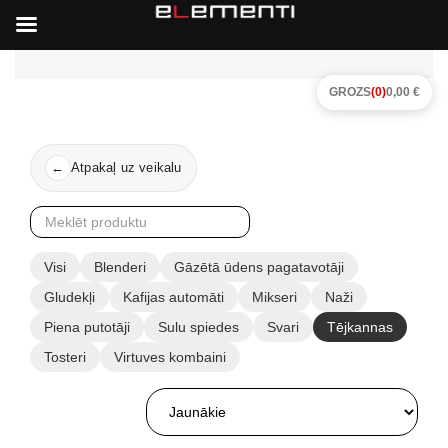
GROZS
(0)
0,00 €
Atpakaļ uz veikalu
←
Visi
Blenderi
Gāzētā ūdens pagatavotāji
Gludekļi
Kafijas automāti
Mikseri
Naži
Piena putotāji
Sulu spiedes
Svari
Tējkannas
Tosteri
Virtuves kombaini