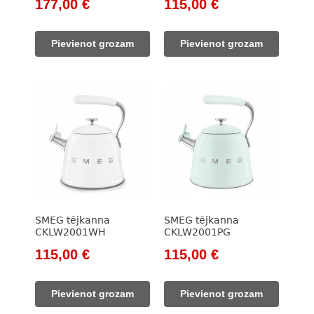
Original
Current
Original
Current
177,00
€
115,00
€
price
price
price
price
was:
is:
was:
is:
Pievienot grozam
Pievienot grozam
203,00 €.
177,00 €.
133,00 €.
115,00 €.
SMEG tējkanna
SMEG tējkanna
CKLW2001WH
CKLW2001PG
Original
Current
Original
Current
115,00
€
115,00
€
price
price
price
price
was:
is:
was:
is:
Pievienot grozam
Pievienot grozam
133,00 €.
115,00 €.
133,00 €.
115,00 €.