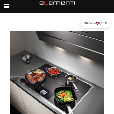
GROZS
(0)
0,00 €