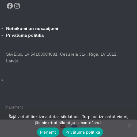
Facebook
Instagram
Noteikumi un nosacījumi
Privātuma politika
SIA Elux, LV 54103004691, Cēsu iela 31/I, Rīga, LV 1012,
Latvija
© Elementi
Šajā vietnē tiek izmantotas sīkdatnes. Turpinot izmantot vietni,
jūs piekrītat sīkdatņu izmantošanai.
Pieņemt
Privātuma politika