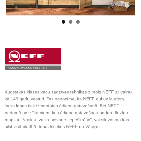
Augstākās klases vācu sadzīves tehnikas zīmols NEFF ar vairāk
kā 149 gadu vēsturi. Tas nenozīmē, ka NEFF guļ uz lauriem,
lauru lapas tiek izmantotas ēdiena gatavošanā. Bet NEFF
padomā par sīkumiem, kas ēdiena gatavošanu padara līdzīgu
maģijai. Papildu tvaika pievade cepeškrāsnī, vai sildvirsma kas
silst visā platībā. Iepazīstieties NEFF no Vācijas!