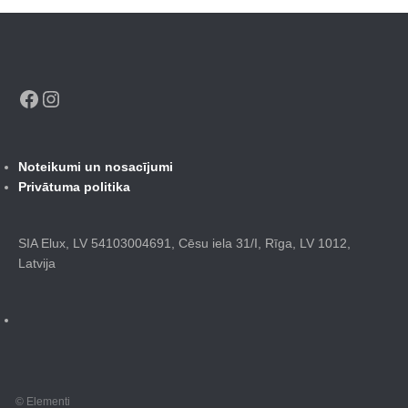
Facebook
Instagram
Noteikumi un nosacījumi
Privātuma politika
SIA Elux, LV 54103004691, Cēsu iela 31/I, Rīga, LV 1012,
Latvija
© Elementi