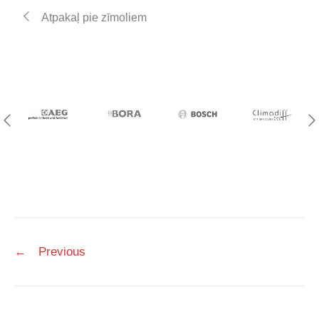
Atpakaļ pie zīmoliem
Post
←
Previous
navigation