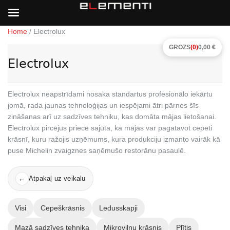
Home
/ Electrolux
GROZS
(0)
0,00 €
Electrolux
Electrolux neapstrīdami nosaka standartus profesionālo iekārtu
jomā, rada jaunas tehnoloģijas un iespējami ātri pārnes šīs
zināšanas arī uz sadzīves tehniku, kas domāta mājas lietošanai.
Electrolux pircējus priecē sajūta, ka mājās var pagatavot cepeti
krāsnī, kuru ražojis uzņēmums, kura produkciju izmanto vairāk kā
puse Michelin zvaigznes saņēmušo restorānu pasaulē.
Atpakaļ uz veikalu
←
Visi
Cepeškrāsnis
Ledusskapji
Mazā sadzīves tehnika
Mikroviļņu krāsnis
Plītis