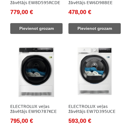
žāvētājs EW8D595RCDE
žāvētājs EW6D98BEE
Original
Current
Original
Current
779,00
€
478,00
€
price
price
price
price
was:
is:
was:
is:
Pievienot grozam
Pievienot grozam
1
779,00 €.
689,00 €.
478,00 €.
050,00 €.
ELECTROLUX veļas
ELECTROLUX veļas
žāvētājs EW9D787KCE
žāvētājs EW7D395UCE
Original
Current
Original
Current
795,00
€
593,00
€
price
price
price
price