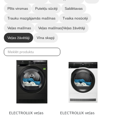
Plīts virsmas
Putekļu sūcēji
Saldētavas
Trauku mazgājamās mašīnas
Tvaika nosūcēji
Veļas mašīnas
Veļas mašīnas|Veļas žāvētāji
Veļas žāvētāji
Vīna skapji
ELECTROLUX veļas
ELECTROLUX veļas