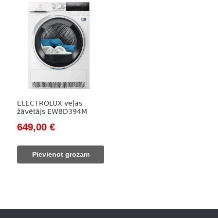
ELECTROLUX veļas
žāvētājs EW8D394M
Original
Current
649,00
€
price
price
was:
is:
Pievienot grozam
981,00 €.
649,00 €.