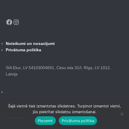
Facebook
Instagram
Noteikumi un nosacījumi
Privātuma politika
SIA Elux, LV 54103004691, Cēsu iela 31/I, Rīga, LV 1012,
Latvija
Šajā vietnē tiek izmantotas sīkdatnes. Turpinot izmantot vietni,
jūs piekrītat sīkdatņu izmantošanai.
© Elementi
Pieņemt
Privātuma politika