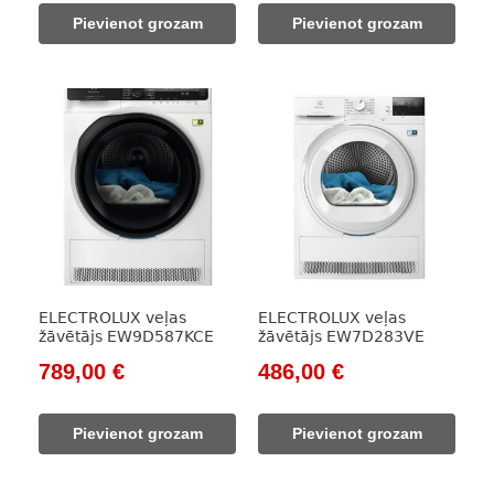
was:
is:
was:
is:
Pievienot grozam
Pievienot grozam
1
795,00 €.
854,00 €.
593,00 €.
147,00 €.
ELECTROLUX veļas
ELECTROLUX veļas
žāvētājs EW9D587KCE
žāvētājs EW7D283VE
Original
Current
Original
Current
789,00
€
486,00
€
price
price
price
price
was:
is:
was:
is:
Pievienot grozam
Pievienot grozam
1
789,00 €.
699,00 €.
486,00 €.
129,00 €.