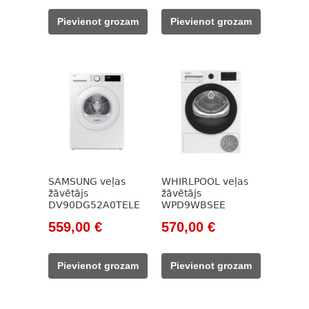
was:
is:
was:
is:
Pievienot grozam
Pievienot grozam
715,00 €.
507,00 €.
851,00 €.
539,00 €.
SAMSUNG veļas
WHIRLPOOL veļas
žāvētājs
žāvētājs
DV90DG52A0TELE
WPD9WBSEE
Original
Current
Original
Current
559,00
€
570,00
€
price
price
price
price
was:
is:
was:
is:
Pievienot grozam
Pievienot grozam
763,00 €.
559,00 €.
692,00 €.
570,00 €.