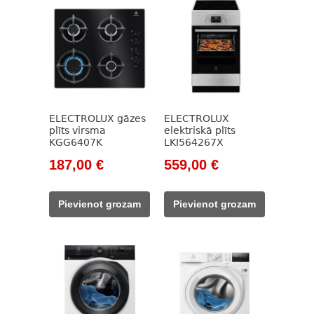
ELECTROLUX gāzes
ELECTROLUX
plīts virsma
elektriskā plīts
KGG6407K
LKI564267X
Original
Current
Original
Current
187,00
€
559,00
€
price
price
price
price
was:
is:
was:
is:
Pievienot grozam
Pievienot grozam
266,00 €.
187,00 €.
806,00 €.
559,00 €.