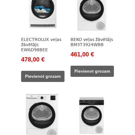
ELECTROLUX veļas
BEKO veļas žāvētājs
žāvētājs
BM3T3924WBB
EW6D98BEE
Original
Current
461,00
€
Original
Current
478,00
€
price
price
price
price
was:
is:
Pievienot grozam
was:
is:
785,00 €.
461,00 €.
Pievienot grozam
689,00 €.
478,00 €.