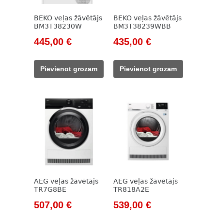
BEKO veļas žāvētājs
BEKO veļas žāvētājs
BM3T38230W
BM3T38239WBB
Original
Current
Original
Current
445,00
€
435,00
€
price
price
price
price
was:
is:
was:
is:
Pievienot grozam
Pievienot grozam
785,00 €.
445,00 €.
785,00 €.
435,00 €.
AEG veļas žāvētājs
AEG veļas žāvētājs
TR7G8BE
TR818A2E
Original
Current
Original
Current
507,00
€
539,00
€
price
price
price
price