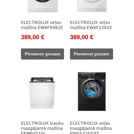
ELECTROLUX veļas
ELECTROLUX veļas
mašīna EW6F9482E
mašīna EW6F2281E
Original
Current
Original
Current
389,00
€
389,00
€
price
price
price
price
was:
is:
was:
is:
Pievienot grozam
Pievienot grozam
524,00 €.
389,00 €.
560,00 €.
389,00 €.
ELECTROLUX trauku
ELECTROLUX veļas
mazgājamā mašīna
mazgājamā mašīna
EEM69310L
EWS6326DXE