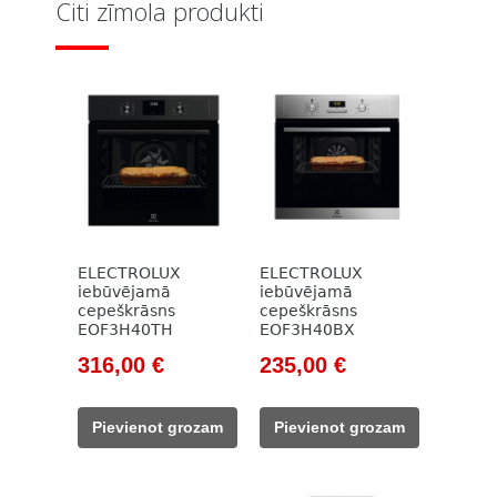
Citi zīmola produkti
ELECTROLUX
ELECTROLUX
iebūvējamā
iebūvējamā
cepeškrāsns
cepeškrāsns
EOF3H40TH
EOF3H40BX
Original
Current
Original
Current
316,00
€
235,00
€
price
price
price
price
was:
is:
was:
is:
Pievienot grozam
Pievienot grozam
432,00 €.
316,00 €.
338,00 €.
235,00 €.