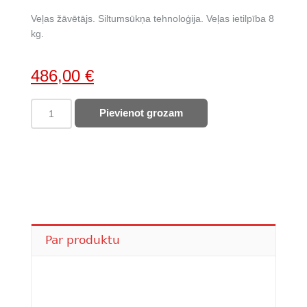
Veļas žāvētājs. Siltumsūkņa tehnoloģija. Veļas ietilpība 8
kg.
Original
Current
486,00
€
price
price
ELECTROLUX
Pievienot grozam
was:
is:
veļas
699,00 €.
486,00 €.
žāvētājs
EW7D283VE
quantity
Par produktu