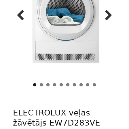
Previous
Next
ELECTROLUX veļas
žāvētājs EW7D283VE