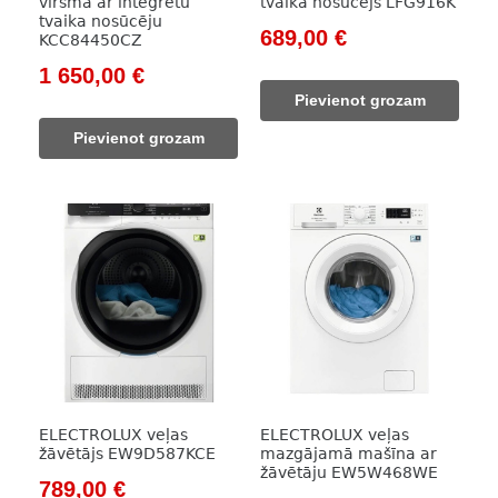
virsma ar integrētu
tvaika nosūcējs LFG916K
tvaika nosūcēju
Original
Current
689,00
€
KCC84450CZ
price
price
Original
Current
1 650,00
€
was:
is:
price
price
Pievienot grozam
981,00 €.
689,00 €.
was:
is:
Pievienot grozam
2
1
196,00 €.
650,00 €.
ELECTROLUX veļas
ELECTROLUX veļas
žāvētājs EW9D587KCE
mazgājamā mašīna ar
žāvētāju EW5W468WE
Original
Current
789,00
€