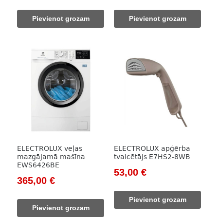
price
price
price
price
was:
is:
was:
is:
Pievienot grozam
Pievienot grozam
1
912,00 €.
313,00 €.
279,00 €.
151,00 €.
ELECTROLUX veļas
ELECTROLUX apģērba
mazgājamā mašīna
tvaicētājs E7HS2-8WB
EWS6426BE
Original
Current
53,00
€
Original
Current
365,00
€
price
price
price
price
was:
is:
Pievienot grozam
was:
is:
76,00 €.
53,00 €.
Pievienot grozam
471,00 €.
365,00 €.