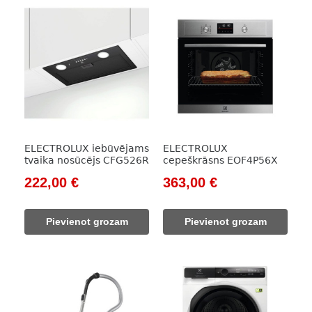
ELECTROLUX iebūvējams
ELECTROLUX
tvaika nosūcējs CFG526R
cepeškrāsns EOF4P56X
Original
Current
Original
Current
222,00
€
363,00
€
price
price
price
price
was:
is:
was:
is:
Pievienot grozam
Pievienot grozam
308,00 €.
222,00 €.
522,00 €.
363,00 €.