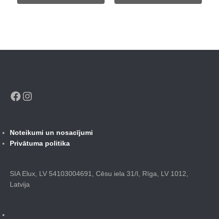
699,00 €.
486,00 €.
724,00 €.
555,00 €.
Facebook
Instagram
Noteikumi un nosacījumi
Privātuma politika
SIA Elux, LV 54103004691, Cēsu iela 31/I, Rīga, LV 1012,
Latvija