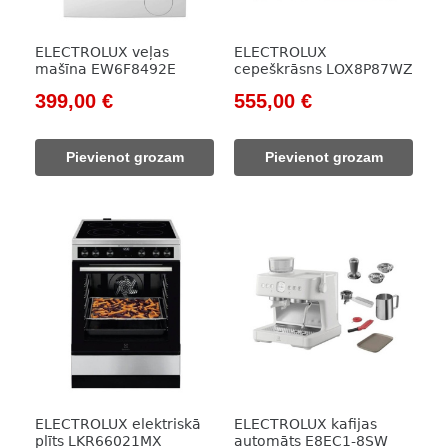
ELECTROLUX veļas
ELECTROLUX
mašīna EW6F8492E
cepeškrāsns LOX8P87WZ
Original
Current
Original
Current
399,00
€
555,00
€
price
price
price
price
was:
is:
was:
is:
Pievienot grozam
Pievienot grozam
543,00 €.
399,00 €.
709,00 €.
555,00 €.
ELECTROLUX elektriskā
ELECTROLUX kafijas
plīts LKR66021MX
automāts E8EC1-8SW