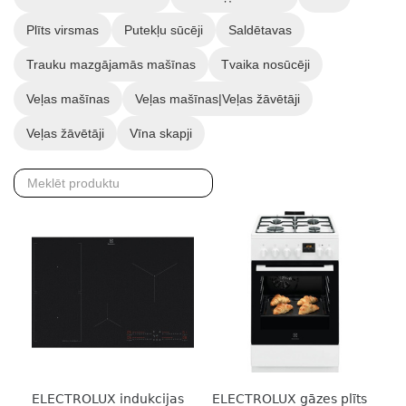
Plīts virsmas
Putekļu sūcēji
Saldētavas
Trauku mazgājamās mašīnas
Tvaika nosūcēji
Veļas mašīnas
Veļas mašīnas|Veļas žāvētāji
Veļas žāvētāji
Vīna skapji
ELECTROLUX indukcijas
ELECTROLUX gāzes plīts