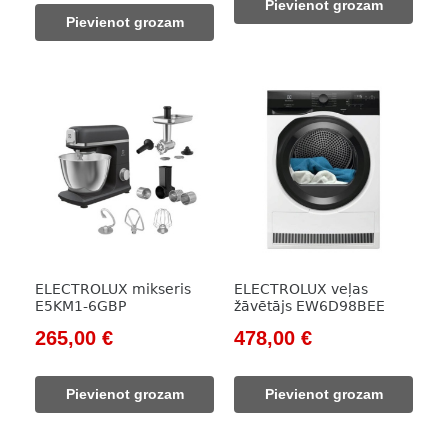
Pievienot grozam
was:
is:
1
779,00 €.
Pievienot grozam
525,00 €.
389,00 €.
050,00 €.
ELECTROLUX mikseris
ELECTROLUX veļas
E5KM1-6GBP
žāvētājs EW6D98BEE
Original
Current
Original
Current
265,00
€
478,00
€
price
price
price
price
was:
is:
was:
is:
Pievienot grozam
Pievienot grozam
365,00 €.
265,00 €.
689,00 €.
478,00 €.