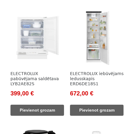
ELECTROLUX
ELECTROLUX iebūvējams
pabūvējama saldētava
ledusskapis
LYB2AE82S
ERD6DE18S1
Original
Current
Original
Current
399,00
€
672,00
€
price
price
price
price
was:
is:
was:
is:
Pievienot grozam
Pievienot grozam
525,00 €.
399,00 €.
903,00 €.
672,00 €.