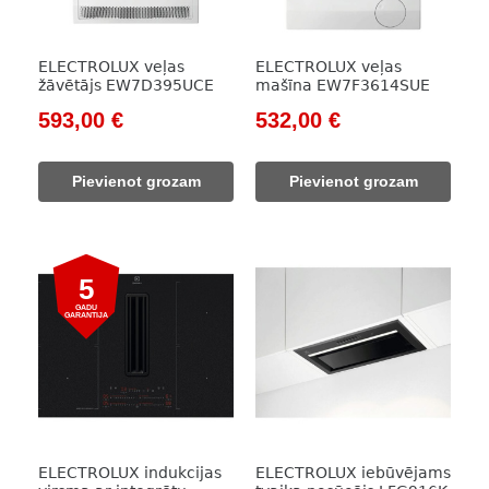
ELECTROLUX veļas
ELECTROLUX veļas
žāvētājs EW7D395UCE
mašīna EW7F3614SUE
Original
Current
Original
Current
593,00
€
532,00
€
price
price
price
price
was:
is:
was:
is:
Pievienot grozam
Pievienot grozam
854,00 €.
593,00 €.
766,00 €.
532,00 €.
5
GADU
GARANTIJA
ELECTROLUX indukcijas
ELECTROLUX iebūvējams