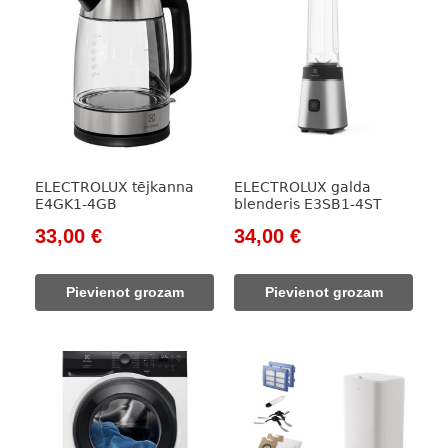
ELECTROLUX tējkanna
ELECTROLUX galda
E4GK1-4GB
blenderis E3SB1-4ST
Original
Current
Original
Current
33,00
€
34,00
€
price
price
price
price
was:
is:
was:
is:
Pievienot grozam
Pievienot grozam
70,00 €.
33,00 €.
63,00 €.
34,00 €.