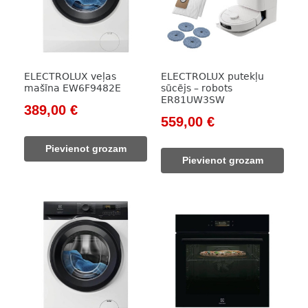
ELECTROLUX veļas
ELECTROLUX putekļu
mašīna EW6F9482E
sūcējs – robots
ER81UW3SW
Original
Current
389,00
€
Original
Current
559,00
€
price
price
price
price
was:
is:
Pievienot grozam
was:
is:
524,00 €.
389,00 €.
Pievienot grozam
726,00 €.
559,00 €.