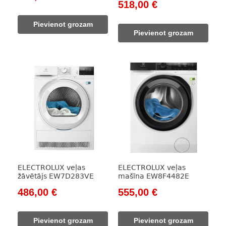
Original
Current
518,00
€
price
price
price
price
was:
is:
Pievienot grozam
was:
is:
1
789,00 €.
Pievienot grozam
746,00 €.
518,00 €.
129,00 €.
ELECTROLUX veļas
ELECTROLUX veļas
žāvētājs EW7D283VE
mašīna EW8F4482E
Original
Current
Original
Current
486,00
€
555,00
€
price
price
price
price
was:
is:
was:
is:
Pievienot grozam
Pievienot grozam