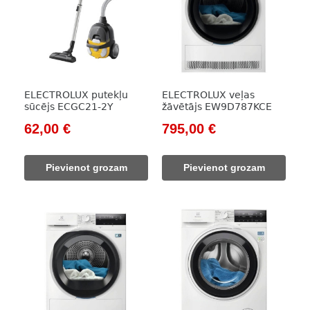
ELECTROLUX putekļu
ELECTROLUX veļas
sūcējs ECGC21-2Y
žāvētājs EW9D787KCE
Original
Current
Original
Current
62,00
€
795,00
€
price
price
price
price
was:
is:
was:
is:
Pievienot grozam
Pievienot grozam
97,00 €.
62,00 €.
1
795,00 €.
147,00 €.