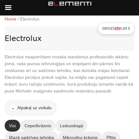
Home
/ Electrolux
GROZS
(0)
0,00 €
Electrolux
Electrolux neapstrīdami nosaka standartus profesionālo iekārtu
jomā, rada jaunas tehnoloģijas un iespējami ātri pārnes šīs
zināšanas arī uz sadzīves tehniku, kas domāta mājas lietošanai.
Electrolux pircējus priecē sajūta, ka mājās var pagatavot cepeti
krāsnī, kuru ražojis uzņēmums, kura produkciju izmanto vairāk kā
puse Michelin zvaigznes saņēmušo restorānu pasaulē.
Atpakaļ uz veikalu
←
Visi
Cepeškrāsnis
Ledusskapji
Mazā sadzīves tehnika
Mikroviļņu krāsnis
Plītis