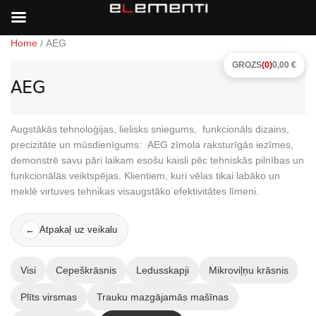
Home
/ AEG
GROZS
(0)
0,00 €
AEG
Augstākās tehnoloģijas, lielisks sniegums, funkcionāls dizains,
precizitāte un mūsdienīgums: AEG zīmola raksturīgās iezīmes,
demonstrē savu pāri laikam esošu kaisli pēc tehniskās pilnības un
funkcionālās veiktspējas. Klientiem, kuri vēlas tikai labāko un
meklē virtuves tehnikas visaugstāko efektivitātes līmeni.
Atpakaļ uz veikalu
←
Visi
Cepeškrāsnis
Ledusskapji
Mikroviļņu krāsnis
Plīts virsmas
Trauku mazgājamās mašīnas