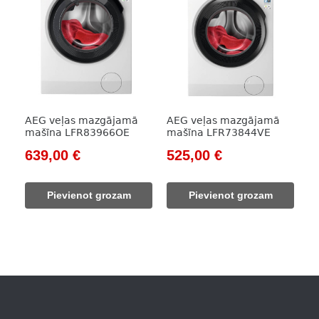
AEG veļas mazgājamā
AEG veļas mazgājamā
mašīna LFR83966OE
mašīna LFR73844VE
Original
Current
Original
Current
639,00
€
525,00
€
price
price
price
price
was:
is:
was:
is:
Pievienot grozam
Pievienot grozam
993,00 €.
639,00 €.
853,00 €.
525,00 €.