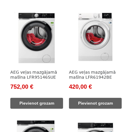
AEG veļas mazgājamā
AEG veļas mazgājamā
mašīna LFR95146SUE
mašīna LFR61942BE
Original
Current
Original
Current
752,00
€
420,00
€
price
price
price
price
was:
is:
was:
is:
Pievienot grozam
Pievienot grozam
1
752,00 €.
649,00 €.
420,00 €.
080,00 €.