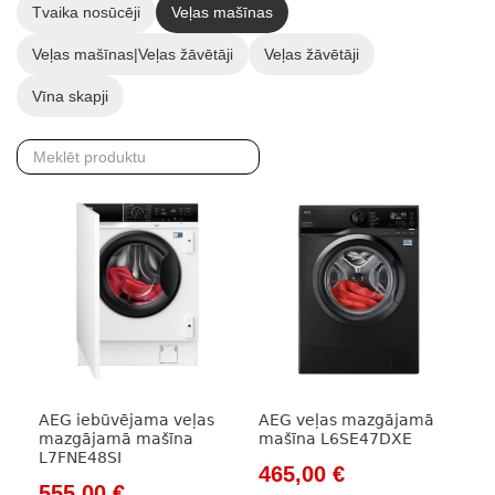
Tvaika nosūcēji
Veļas mašīnas
Veļas mašīnas|Veļas žāvētāji
Veļas žāvētāji
Vīna skapji
AEG iebūvējama veļas
AEG veļas mazgājamā
mazgājamā mašīna
mašīna L6SE47DXE
L7FNE48SI
Original
Current
465,00
€
Original
Current
555,00
€