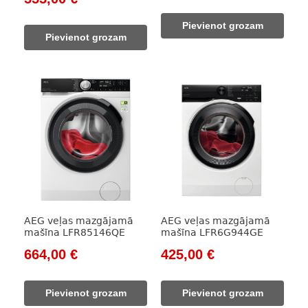
price
price
price
price
was:
is:
Pievienot grozam
was:
is:
589,00 €.
465,00 €.
Pievienot grozam
735,00 €.
555,00 €.
AEG veļas mazgājamā
AEG veļas mazgājamā
mašīna LFR85146QE
mašīna LFR6G944GE
Original
Current
Original
Current
664,00
€
425,00
€
price
price
price
price
was:
is:
was:
is:
Pievienot grozam
Pievienot grozam
961,00 €.
664,00 €.
569,00 €.
425,00 €.