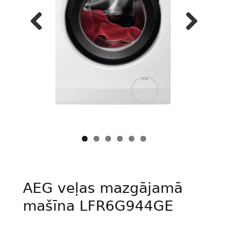
Previous
Next
AEG veļas mazgājamā
mašīna LFR6G944GE