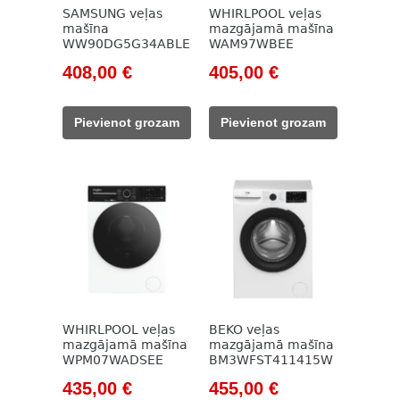
SAMSUNG veļas
WHIRLPOOL veļas
mašīna
mazgājamā mašīna
WW90DG5G34ABLE
WAM97WBEE
Original
Current
Original
Current
408,00
€
405,00
€
price
price
price
price
was:
is:
was:
is:
Pievienot grozam
Pievienot grozam
596,00 €.
408,00 €.
515,00 €.
405,00 €.
WHIRLPOOL veļas
BEKO veļas
mazgājamā mašīna
mazgājamā mašīna
WPM07WADSEE
BM3WFST411415W
Original
Current
Original
Current
435,00
€
455,00
€