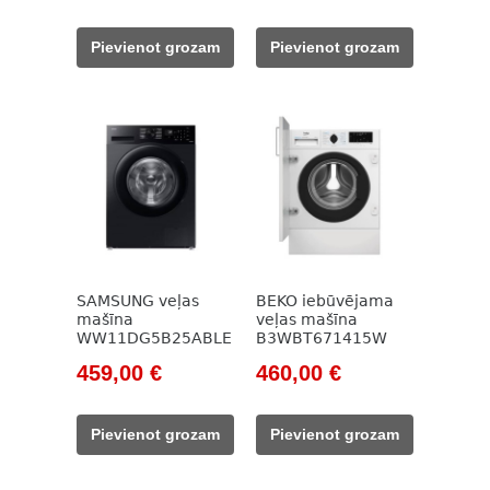
price
price
price
price
was:
is:
was:
is:
Pievienot grozam
Pievienot grozam
554,00 €.
435,00 €.
785,00 €.
455,00 €.
SAMSUNG veļas
BEKO iebūvējama
mašīna
veļas mašīna
WW11DG5B25ABLE
B3WBT671415W
Original
Current
Original
Current
459,00
€
460,00
€
price
price
price
price
was:
is:
was:
is:
Pievienot grozam
Pievienot grozam
694,00 €.
459,00 €.
785,00 €.
460,00 €.