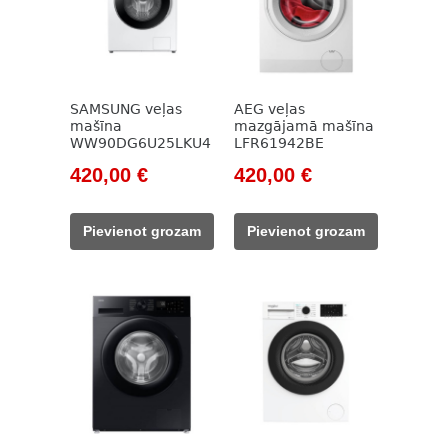
SAMSUNG veļas
AEG veļas
mašīna
mazgājamā mašīna
WW90DG6U25LKU4
LFR61942BE
Original
Current
Original
Current
420,00
€
420,00
€
price
price
price
price
was:
is:
was:
is:
Pievienot grozam
Pievienot grozam
610,00 €.
420,00 €.
649,00 €.
420,00 €.