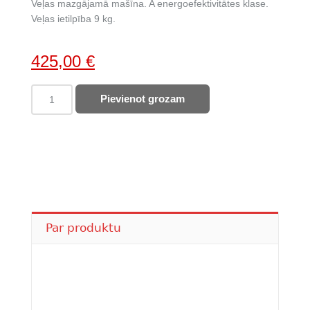
Veļas mazgājamā mašīna. A energoefektivitātes klase.
Veļas ietilpība 9 kg.
Original
Current
425,00
€
price
price
AEG
Pievienot grozam
was:
is:
veļas
569,00 €.
425,00 €.
mazgājamā
mašīna
LFR6G944GE
quantity
Par produktu