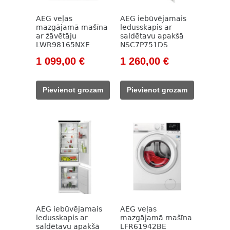
AEG veļas
AEG iebūvējamais
mazgājamā mašīna
ledusskapis ar
ar žāvētāju
saldētavu apakšā
LWR98165NXE
NSC7P751DS
Original
Current
Original
Current
1 099,00
€
1 260,00
€
price
price
price
price
was:
is:
was:
is:
Pievienot grozam
Pievienot grozam
1
1
1
1
382,00 €.
099,00 €.
533,00 €.
260,00 €.
AEG iebūvējamais
AEG veļas
ledusskapis ar
mazgājamā mašīna
saldētavu apakšā
LFR61942BE