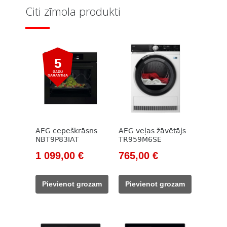
Citi zīmola produkti
5
GADU
GARANTIJA
AEG cepeškrāsns
AEG veļas žāvētājs
NBT9P83IAT
TR959M6SE
Original
Current
Original
Current
1 099,00
€
765,00
€
price
price
price
price
was:
is:
was:
is:
Pievienot grozam
Pievienot grozam
1
1
1
765,00 €.
315,00 €.
099,00 €.
166,00 €.