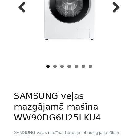
Previous
Next
SAMSUNG veļas
mazgājamā mašīna
WW90DG6U25LKU4
SAMSUNG veļas mašīna. Burbuļu tehnoloģija labākam