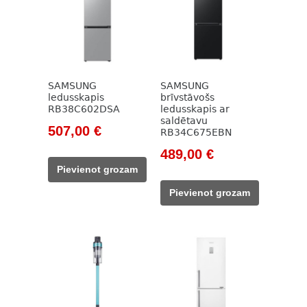
SAMSUNG
SAMSUNG
ledusskapis
brīvstāvošs
RB38C602DSA
ledusskapis ar
saldētavu
Original
Current
507,00
€
RB34C675EBN
price
price
Original
Current
489,00
€
was:
is:
price
price
Pievienot grozam
686,00 €.
507,00 €.
was:
is:
Pievienot grozam
689,00 €.
489,00 €.