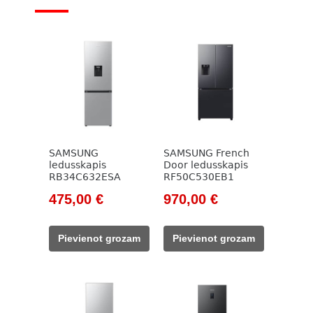
SAMSUNG
SAMSUNG French
ledusskapis
Door ledusskapis
RB34C632ESA
RF50C530EB1
Original
Current
Original
Current
475,00
€
970,00
€
price
price
price
price
was:
is:
was:
is:
Pievienot grozam
Pievienot grozam
585,00 €.
475,00 €.
1
970,00 €.
294,00 €.