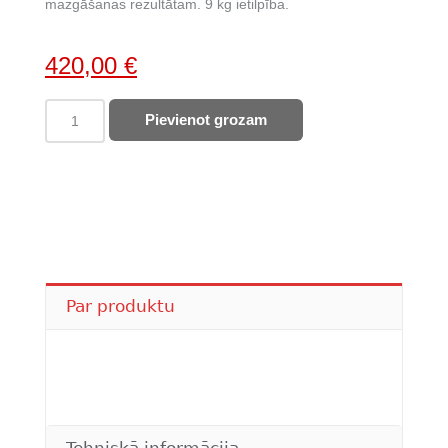
mazgāšanas rezultātam. 9 kg ietilpība.
Original
Current
420,00
€
price
price
SAMSUNG
Pievienot grozam
was:
is:
veļas
610,00 €.
420,00 €.
mašīna
WW90DG6U25LKU4
quantity
Par produktu