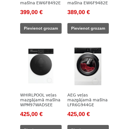
mašīna EW6F8492E
mašīna EW6F9482E
Original
Current
Original
Current
399,00
€
389,00
€
price
price
price
price
was:
is:
was:
is:
Pievienot grozam
Pievienot grozam
543,00 €.
399,00 €.
524,00 €.
389,00 €.
WHIRLPOOL veļas
AEG veļas
mazgājamā mašīna
mazgājamā mašīna
WPM97WADSEE
LFR6G944GE
Original
Current
Original
Current
425,00
€
425,00
€
price
price
price
price
was:
is:
was:
is: