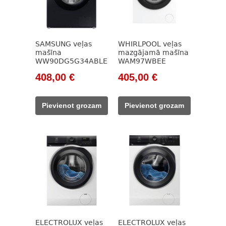
SAMSUNG veļas
WHIRLPOOL veļas
mašīna
mazgājamā mašīna
WW90DG5G34ABLE
WAM97WBEE
Original
Current
Original
Current
408,00
€
405,00
€
price
price
price
price
was:
is:
was:
is:
Pievienot grozam
Pievienot grozam
596,00 €.
408,00 €.
515,00 €.
405,00 €.
ELECTROLUX veļas
ELECTROLUX veļas