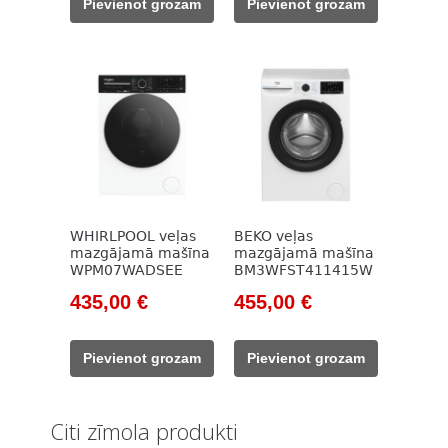
Pievienot grozam
Pievienot grozam
528,00 €.
425,00 €.
569,00 €.
425,00 €.
WHIRLPOOL veļas
BEKO veļas
mazgājamā mašīna
mazgājamā mašīna
WPM07WADSEE
BM3WFST411415W
Original
Current
Original
Current
435,00
€
455,00
€
price
price
price
price
was:
is:
was:
is:
Pievienot grozam
Pievienot grozam
554,00 €.
435,00 €.
785,00 €.
455,00 €.
Citi zīmola produkti