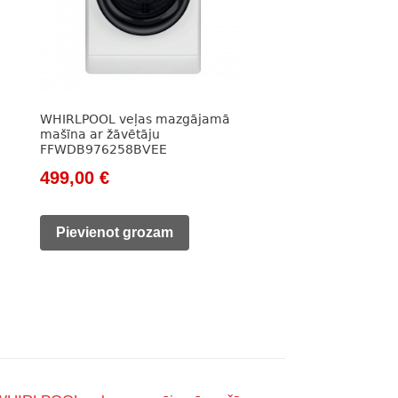
WHIRLPOOL veļas mazgājamā
mašīna ar žāvētāju
FFWDB976258BVEE
Original
Current
499,00
€
price
price
was:
is:
Pievienot grozam
616,00 €.
499,00 €.