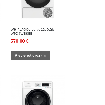
WHIRLPOOL veļas žāvētājs
WPD9WBSEE
Original
Current
570,00
€
price
price
was:
is:
Pievienot grozam
692,00 €.
570,00 €.