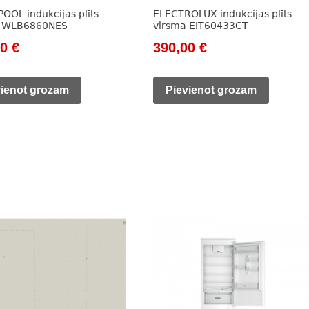
OOL indukcijas plīts
ELECTROLUX indukcijas plīts
a WLB6860NES
virsma EIT60433CT
nal
Current
Original
Current
00
€
390,00
€
price
price
price
is:
was:
is:
vienot grozam
Pievienot grozam
0 €.
385,00 €.
562,00 €.
390,00 €.