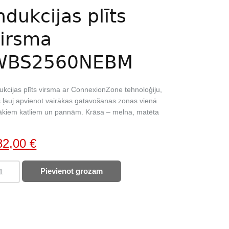
ndukcijas plīts
irsma
WBS2560NEBM
ukcijas plīts virsma ar ConnexionZone tehnoloģiju,
 ļauj apvienot vairākas gatavošanas zonas vienā
lākiem katliem un pannām. Krāsa – melna, matēta
iginal
Current
82,00
€
ice
price
IRLPOOL
Pievienot grozam
as:
is:
ukcijas
58,00 €.
382,00 €.
s
sma
S2560NEBM
ntity