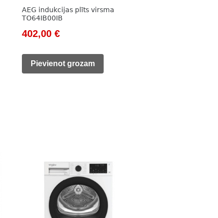
AEG indukcijas plīts virsma
TO64IB00IB
Original
Current
402,00
€
price
price
was:
is:
Pievienot grozam
580,00 €.
402,00 €.