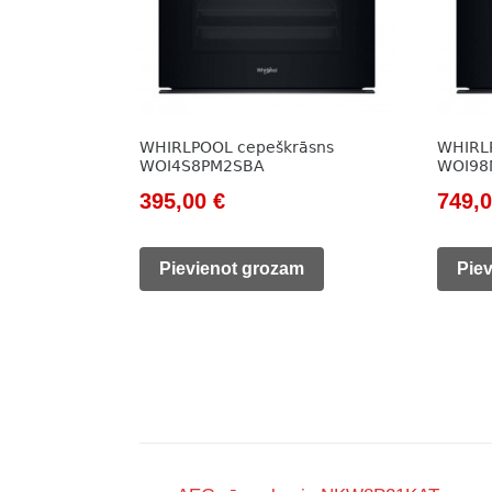
WHIRLPOOL cepeškrāsns
WHIRL
WOI4S8PM2SBA
WOI98
Original
Current
Origi
395,00
€
749,
price
price
price
was:
is:
was:
Pievienot grozam
Pie
515,00 €.
395,00 €.
895,0
Post