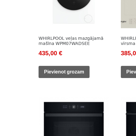
WHIRLPOOL veļas mazgājamā
WHIRLP
mašīna WPM07WADSEE
virsm
Original
Current
Origi
435,00
€
385,
price
price
price
was:
is:
was:
Pievienot grozam
Pie
554,00 €.
435,00 €.
500,0