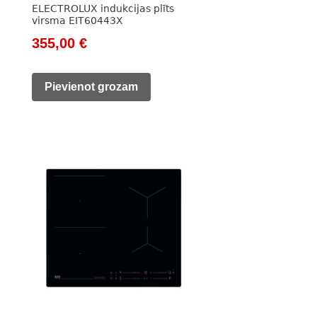
ELECTROLUX indukcijas plīts
virsma EIT60443X
Original
Current
355,00
€
price
price
was:
is:
Pievienot grozam
576,00 €.
355,00 €.