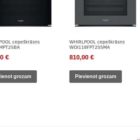
POOL cepeškrāsns
WHIRLPOOL cepeškrāsns
MPT2SBA
WOI118FPT2SSMA
nal
Current
Original
Current
00
€
810,00
€
price
price
price
is:
was:
is:
vienot grozam
Pievienot grozam
0 €.
749,00 €.
998,00 €.
810,00 €.