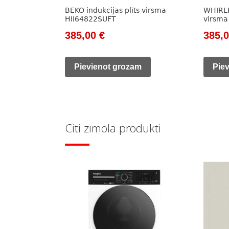
BEKO indukcijas plīts virsma
WHIRLP
HII64822SUFT
virsm
Original
Current
Origi
385,00
€
385,
price
price
price
was:
is:
was:
Pievienot grozam
Pie
890,00 €.
385,00 €.
500,0
Citi zīmola produkti