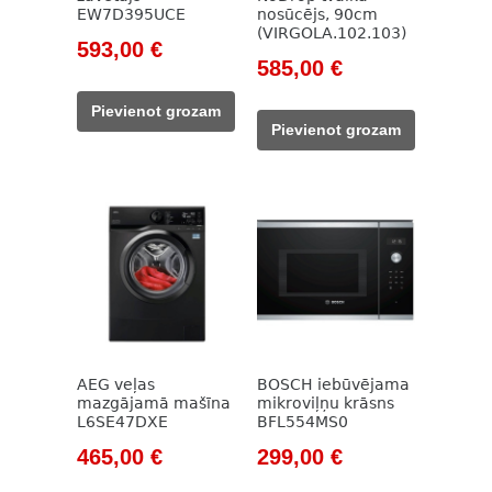
EW7D395UCE
nosūcējs, 90cm
(VIRGOLA.102.103)
Original
Current
593,00
€
Original
Current
585,00
€
price
price
price
price
was:
is:
Pievienot grozam
was:
is:
854,00 €.
593,00 €.
Pievienot grozam
949,00 €.
585,00 €.
AEG veļas
BOSCH iebūvējama
mazgājamā mašīna
mikroviļņu krāsns
L6SE47DXE
BFL554MS0
Original
Current
Original
Current
465,00
€
299,00
€
price
price
price
price