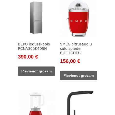
BEKO ledusskapis
SMEG citrusaugļu
RCNA305K40SN
sulu spiede
CJF11RDEU
Original
Current
390,00
€
Original
Current
156,00
€
price
price
price
price
was:
is:
Pievienot grozam
was:
is:
785,00 €.
390,00 €.
Pievienot grozam
178,00 €.
156,00 €.