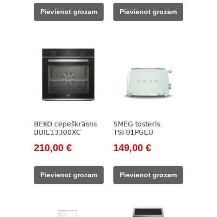
was:
is:
was:
is:
Pievienot grozam
Pievienot grozam
589,00 €.
465,00 €.
390,00 €.
299,00 €.
BEKO cepeškrāsns
SMEG tosteris
BBIE13300XC
TSF01PGEU
Original
Current
Original
Current
210,00
€
149,00
€
price
price
price
price
was:
is:
was:
is:
Pievienot grozam
Pievienot grozam
785,00 €.
210,00 €.
171,00 €.
149,00 €.