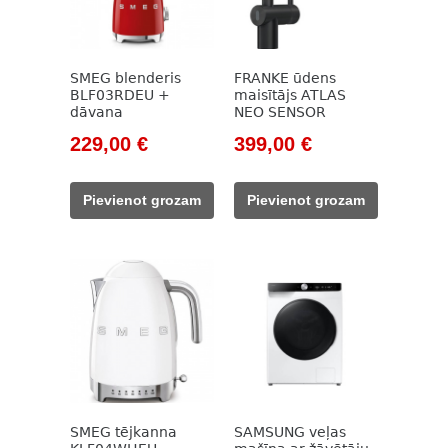
SMEG blenderis
FRANKE ūdens
BLF03RDEU +
maisītājs ATLAS
dāvana
NEO SENSOR
Original
Current
Original
Current
229,00
€
399,00
€
price
price
price
price
was:
is:
was:
is:
Pievienot grozam
Pievienot grozam
262,00 €.
229,00 €.
558,00 €.
399,00 €.
SMEG tējkanna
SAMSUNG veļas