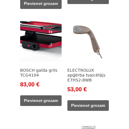
was:
is:
594,00 €.
405,00 €.
Pievienot grozam
785,00 €.
199,00 €.
BOSCH galda grils
ELECTROLUX
TCG4104
apģērba tvaicētājs
E7HS2-8WB
Original
Current
83,00
€
Original
Current
53,00
€
price
price
price
price
was:
is:
Pievienot grozam
was:
is:
111,00 €.
83,00 €.
Pievienot grozam
76,00 €.
53,00 €.