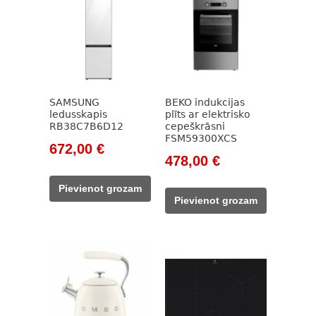
SAMSUNG
BEKO indukcijas
ledusskapis
plīts ar elektrisko
RB38C7B6D12
cepeškrāsni
FSM59300XCS
Original
Current
672,00
€
Original
Current
478,00
€
price
price
price
price
was:
is:
Pievienot grozam
was:
is:
949,00 €.
672,00 €.
Pievienot grozam
890,00 €.
478,00 €.