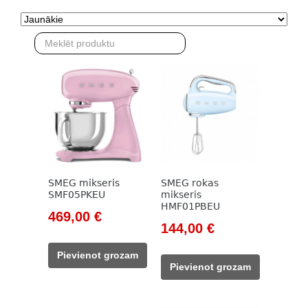
SMEG mikseris
SMEG rokas
SMF05PKEU
mikseris
HMF01PBEU
Original
Current
469,00
€
Original
Current
144,00
€
price
price
price
price
was:
is:
Pievienot grozam
was:
is:
533,00 €.
469,00 €.
Pievienot grozam
165,00 €.
144,00 €.