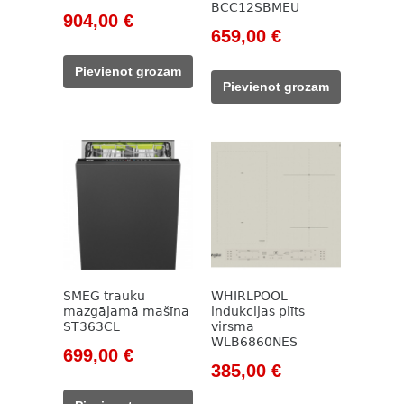
BCC12SBMEU
Original
Current
904,00
€
Original
Current
659,00
€
price
price
price
price
was:
is:
Pievienot grozam
was:
is:
1
904,00 €.
Pievienot grozam
777,00 €.
659,00 €.
400,00 €.
SMEG trauku
WHIRLPOOL
mazgājamā mašīna
indukcijas plīts
ST363CL
virsma
WLB6860NES
Original
Current
699,00
€
Original
Current
385,00
€
price
price
price
price
was:
is: