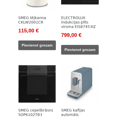
SMEG tējkanna
ELECTROLUX
CKLW2001CR
indukcijas plīts
virsma EIS87453IZ
Original
Current
115,00
€
Original
Current
799,00
€
price
price
price
price
was:
is:
Pievienot grozam
was:
is:
133,00 €.
115,00 €.
Pievienot grozam
1
799,00 €.
048,00 €.
SMEG cepeškrāsns
SMEG kafijas
SOP6102TB3
automāts