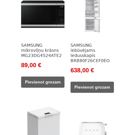
SAMSUNG
SAMSUNG
mikroviļņu krāsns
iebūvējams
MG23DG4524ATE2
ledusskapis
BRB80F26CEF0EO
Original
Current
89,00
€
Original
Current
638,00
€
price
price
price
price
was:
is:
Pievienot grozam
was:
is:
149,00 €.
89,00 €.
Pievienot grozam
993,00 €.
638,00 €.