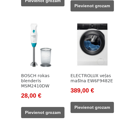
Pievienot grozam
was:
is:
1
699,00 €.
Pievienot grozam
500,00 €.
385,00 €.
209,00 €.
BOSCH rokas
ELECTROLUX veļas
blenderis
mašīna EW6F9482E
MSM2410DW
Original
Current
389,00
€
Original
Current
28,00
€
price
price
price
price
was:
is:
Pievienot grozam
was:
is:
524,00 €.
389,00 €.
Pievienot grozam
40,00 €.
28,00 €.