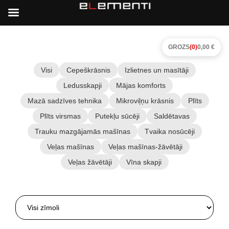
GROZS
(0)
0,00 €
Visi
Cepeškrāsnis
Izlietnes un masītāji
Ledusskapji
Mājas komforts
Mazā sadzīves tehnika
Mikroviļņu krāsnis
Plīts
Plīts virsmas
Putekļu sūcēji
Saldētavas
Trauku mazgājamās mašīnas
Tvaika nosūcēji
Veļas mašīnas
Veļas mašīnas-žāvētāji
Veļas žāvētāji
Vīna skapji