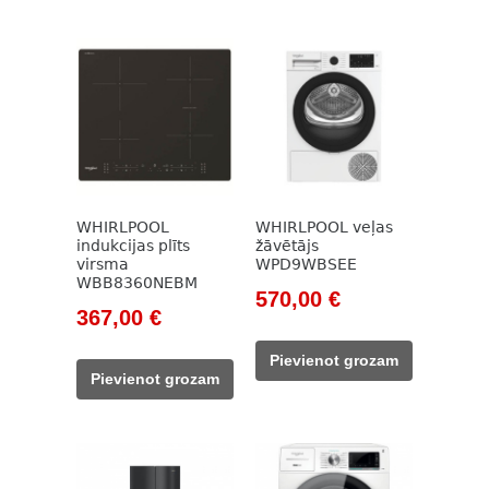
WHIRLPOOL
WHIRLPOOL veļas
indukcijas plīts
žāvētājs
virsma
WPD9WBSEE
WBB8360NEBM
Original
Current
570,00
€
Original
Current
367,00
€
price
price
price
price
was:
is:
Pievienot grozam
was:
is:
692,00 €.
570,00 €.
Pievienot grozam
462,00 €.
367,00 €.