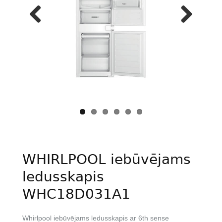
Previous
Next
WHIRLPOOL iebūvējams
ledusskapis
WHC18D031A1
Whirlpool iebūvējams ledusskapis ar 6th sense