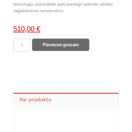
tehnoloģiju automātiski spēj sasniegt optimālu iekšējo
saglabāšanas temperatūru.
Original
Current
510,00
€
price
price
WHIRLPOOL
Pievienot grozam
was:
is:
iebūvējams
653,00 €.
510,00 €.
ledusskapis
WHC18D031A1
quantity
Par produktu