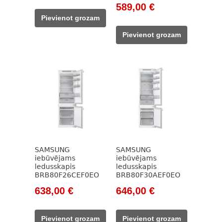
price
price
Original
Current
589,00
€
was:
is:
price
price
Pievienot grozam
785,00 €.
555,00 €.
was:
is:
Pievienot grozam
825,00 €.
589,00 €.
SAMSUNG
SAMSUNG
iebūvējams
iebūvējams
ledusskapis
ledusskapis
BRB80F26CEF0EO
BRB80F30AEF0EO
Original
Current
Original
Current
638,00
€
646,00
€
price
price
price
price
was:
is:
was:
is:
Pievienot grozam
Pievienot grozam