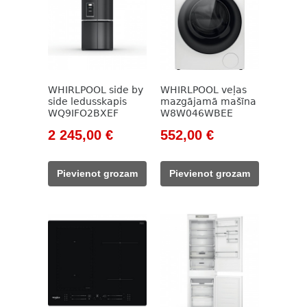
WHIRLPOOL side by
WHIRLPOOL veļas
side ledusskapis
mazgājamā mašīna
WQ9IFO2BXEF
W8W046WBEE
Original
Current
Original
Current
2 245,00
€
552,00
€
price
price
price
price
was:
is:
was:
is:
Pievienot grozam
Pievienot grozam
2
2
757,00 €.
552,00 €.
861,00 €.
245,00 €.