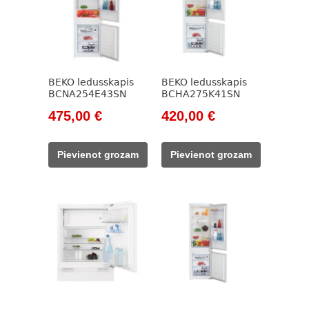
BEKO ledusskapis
BEKO ledusskapis
BCNA254E43SN
BCHA275K41SN
Original
Current
Original
Current
475,00
€
420,00
€
price
price
price
price
was:
is:
was:
is:
Pievienot grozam
Pievienot grozam
785,00 €.
475,00 €.
785,00 €.
420,00 €.