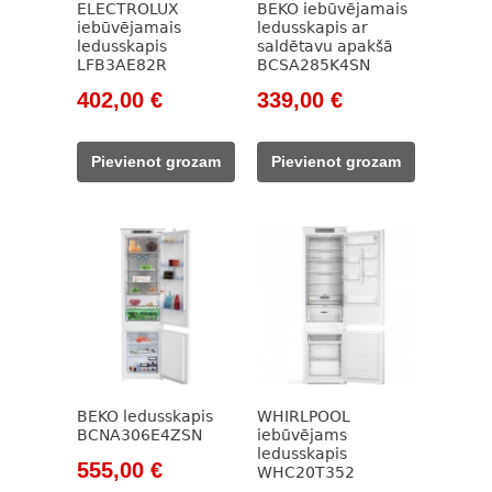
ELECTROLUX
BEKO iebūvējamais
iebūvējamais
ledusskapis ar
ledusskapis
saldētavu apakšā
LFB3AE82R
BCSA285K4SN
Original
Current
Original
Current
402,00
€
339,00
€
price
price
price
price
was:
is:
was:
is:
Pievienot grozam
Pievienot grozam
578,00 €.
402,00 €.
785,00 €.
339,00 €.
BEKO ledusskapis
WHIRLPOOL
BCNA306E4ZSN
iebūvējams
ledusskapis
Original
Current
555,00
€
WHC20T352