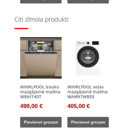
993,00 €.
638,00 €.
1
646,00 €.
065,00 €.
Citi zīmola produkti
WHIRLPOOL trauku
WHIRLPOOL veļas
mazgājamā mašīna
mazgājamā mašīna
W8IHT40T
WAM97WBEE
Original
Current
Original
Current
499,00
€
405,00
€
price
price
price
price
was:
is:
was:
is:
Pievienot grozam
Pievienot grozam
645,00 €.
499,00 €.
515,00 €.
405,00 €.