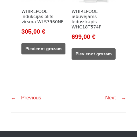
WHIRLPOOL
WHIRLPOOL
indukcijas plīts
iebūvējams
virsma WLS7960NE
ledusskapis
WHC18T574P
Original
Current
305,00
€
Original
Current
699,00
€
price
price
price
price
was:
is:
Pievienot grozam
was:
is:
402,00 €.
305,00 €.
Pievienot grozam
972,00 €.
699,00 €.
Post
←
Previous
Next
→
navigation