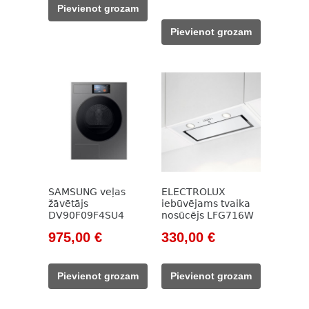
was:
is:
price
price
Pievienot grozam
1
850,00 €.
was:
is:
Pievienot grozam
400,00 €.
349,00 €.
261,00 €.
SAMSUNG veļas
ELECTROLUX
žāvētājs
iebūvējams tvaika
DV90F09F4SU4
nosūcējs LFG716W
Original
Current
Original
Current
975,00
€
330,00
€
price
price
price
price
was:
is:
was:
is:
Pievienot grozam
Pievienot grozam
1
975,00 €.
504,00 €.
330,00 €.
385,00 €.