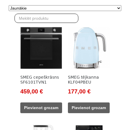
SMEG cepeškrāsns
SMEG tējkanna
SF6101TVN1
KLF04PBEU
Original
Current
Original
Current
459,00
€
177,00
€
price
price
price
price
was:
is:
was:
is:
Pievienot grozam
Pievienot grozam
908,00 €.
459,00 €.
203,00 €.
177,00 €.