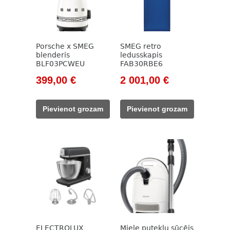
Porsche x SMEG
SMEG retro
blenderis
ledusskapis
BLF03PCWEU
FAB30RBE6
Original
Current
Original
Current
399,00
€
2 001,00
€
price
price
price
price
was:
is:
was:
is:
Pievienot grozam
Pievienot grozam
499,00 €.
399,00 €.
2
2
355,00 €.
001,00 €.
ELECTROLUX
Miele putekļu sūcējs