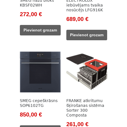
SMEG nažu bloks
ELECTROLUX
KBSF02WH
iebūvējams tvaika
nosūcējs LFG916K
Original
Current
272,00
€
Original
Current
689,00
€
price
price
price
price
was:
is:
Pievienot grozam
was:
is:
320,00 €.
272,00 €.
Pievienot grozam
981,00 €.
689,00 €.
SMEG cepeškrāsns
FRANKE atkritumu
SOP6102TG
šķirošanas sistēma
Sorter 300
Original
Current
850,00
€
Composta
price
price
Original
Current
261,00
€