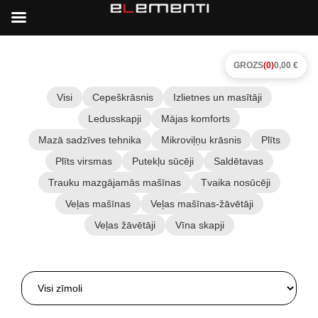
GROZS
(0)
0,00 €
Visi
Cepeškrāsnis
Izlietnes un masītāji
Ledusskapji
Mājas komforts
Mazā sadzīves tehnika
Mikroviļņu krāsnis
Plīts
Plīts virsmas
Putekļu sūcēji
Saldētavas
Trauku mazgājamās mašīnas
Tvaika nosūcēji
Veļas mašīnas
Veļas mašīnas-žāvētāji
Veļas žāvētāji
Vīna skapji