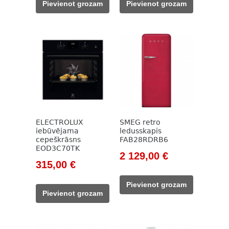
Pievienot grozam
Pievienot grozam
229,00 €.
179,00 €.
533,00 €.
469,00 €.
ELECTROLUX
SMEG retro
iebūvējama
ledusskapis
cepeškrāsns
FAB28RDRB6
EOD3C70TK
Original
Current
2 129,00
€
Original
Current
315,00
€
price
price
price
price
was:
is:
Pievienot grozam
was:
is:
2
2
Pievienot grozam
515,00 €.
315,00 €.
420,00 €.
129,00 €.