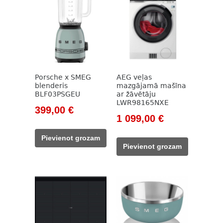
Porsche x SMEG
AEG veļas
blenderis
mazgājamā mašīna
BLF03PSGEU
ar žāvētāju
LWR98165NXE
Original
Current
399,00
€
Original
Current
1 099,00
€
price
price
price
price
was:
is:
Pievienot grozam
was:
is:
499,00 €.
399,00 €.
Pievienot grozam
1
1
382,00 €.
099,00 €.