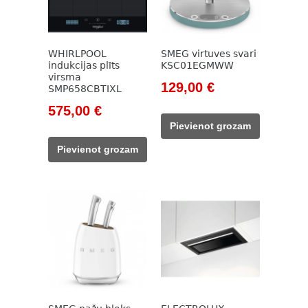
WHIRLPOOL
SMEG virtuves svari
indukcijas plīts
KSC01EGMWW
virsma
Original
Current
129,00
€
SMP658CBTIXL
price
price
Original
Current
575,00
€
was:
is:
price
price
Pievienot grozam
148,00 €.
129,00 €.
was:
is:
Pievienot grozam
755,00 €.
575,00 €.