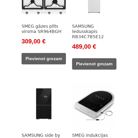
SMEG gāzes plīts
SAMSUNG
virsma SR964BGH
ledusskapis
RB34C7B5E12
Original
Current
309,00
€
Original
Current
489,00
€
price
price
price
price
was:
is:
Pievienot grozam
was:
is:
594,00 €.
309,00 €.
Pievienot grozam
755,00 €.
489,00 €.
SAMSUNG side by
SMEG indukcijas