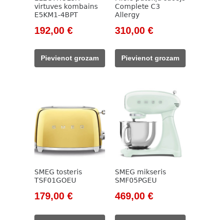
virtuves kombains
Complete C3
E5KM1-4BPT
Allergy
Original
Current
Original
Current
192,00
€
310,00
€
price
price
price
price
was:
is:
was:
is:
Pievienot grozam
Pievienot grozam
415,00 €.
192,00 €.
369,00 €.
310,00 €.
SMEG tosteris
SMEG mikseris
TSF01GOEU
SMF05PGEU
Original
Current
Original
Current
179,00
€
469,00
€
price
price
price
price
was:
is:
was:
is: