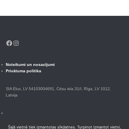
Facebook
Instagram
Noteikumi un nosacījumi
Privātuma politika
SIA Elux, LV 54103004691, Cēsu iela 31/I, Rīga, LV 1012,
Latvija
Šajā vietnē tiek izmantotas sīkdatnes. Turpinot izmantot vietni,