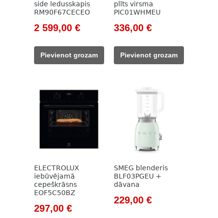
side ledusskapis
plīts virsma
RM90F67CECEO
PIC01WHMEU
Original
Current
Original
Current
2 599,00
€
336,00
€
price
price
price
price
was:
is:
was:
is:
Pievienot grozam
Pievienot grozam
3
2
382,00 €.
336,00 €.
599,00 €.
599,00 €.
ELECTROLUX
SMEG blenderis
iebūvējamā
BLF03PGEU +
cepeškrāsns
dāvana
EOF5C50BZ
Original
Current
229,00
€
Original
Current
297,00
€
price
price