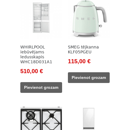
WHIRLPOOL
SMEG tējkanna
iebūvējams
KLF05PGEU
ledusskapis
Original
Current
115,00
€
WHC18D031A1
price
price
Original
Current
510,00
€
was:
is:
price
price
Pievienot grozam
131,00 €.
115,00 €.
was:
is:
Pievienot grozam
653,00 €.
510,00 €.