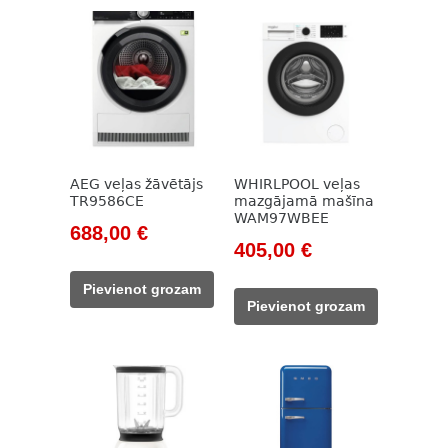
AEG veļas žāvētājs
WHIRLPOOL veļas
TR9586CE
mazgājamā mašīna
WAM97WBEE
Original
Current
688,00
€
Original
Current
405,00
€
price
price
price
price
was:
is:
Pievienot grozam
was:
is:
928,00 €.
688,00 €.
Pievienot grozam
515,00 €.
405,00 €.