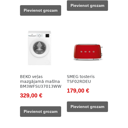
price
price
was:
is:
Pievienot grozam
was:
is:
262,00 €.
229,00 €.
Pievienot grozam
438,00 €.
297,00 €.
BEKO veļas
SMEG tosteris
mazgājamā mašīna
TSF02RDEU
BM3WFSU37013WW
Original
Current
179,00
€
Original
Current
329,00
€
price
price
price
price
was:
is:
Pievienot grozam
was:
is:
205,00 €.
179,00 €.
Pievienot grozam
785,00 €.
329,00 €.