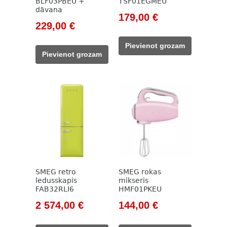
BLF03PBEU +
TSF01EGMEU
dāvana
Original
Current
179,00
€
Original
Current
229,00
€
price
price
price
price
was:
is:
Pievienot grozam
was:
is:
205,00 €.
179,00 €.
Pievienot grozam
262,00 €.
229,00 €.
SMEG retro
SMEG rokas
ledusskapis
mikseris
FAB32RLI6
HMF01PKEU
Original
Current
Original
Current
2 574,00
€
144,00
€
price
price
price
price