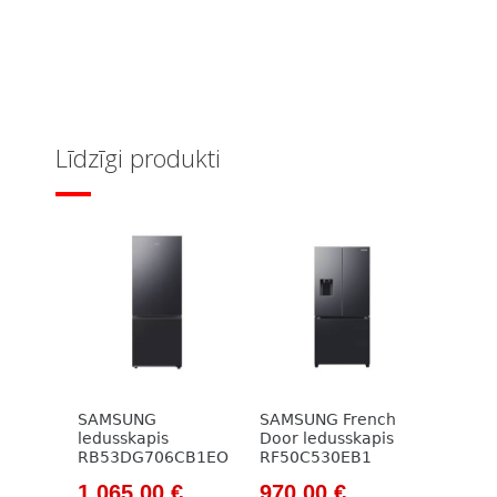
Līdzīgi produkti
SAMSUNG
SAMSUNG French
ledusskapis
Door ledusskapis
RB53DG706CB1EO
RF50C530EB1
Original
Current
Original
Current
1 065,00
€
970,00
€