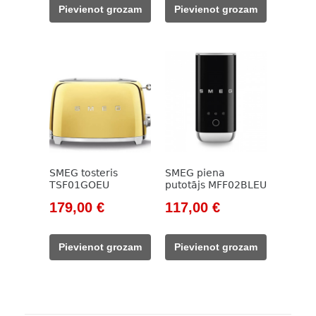
was:
is:
was:
is:
Pievienot grozam
Pievienot grozam
3
2
165,00 €.
144,00 €.
029,00 €.
574,00 €.
SMEG tosteris
SMEG piena
TSF01GOEU
putotājs MFF02BLEU
Original
Current
Original
Current
179,00
€
117,00
€
price
price
price
price
was:
is:
was:
is:
Pievienot grozam
Pievienot grozam
229,00 €.
179,00 €.
133,00 €.
117,00 €.