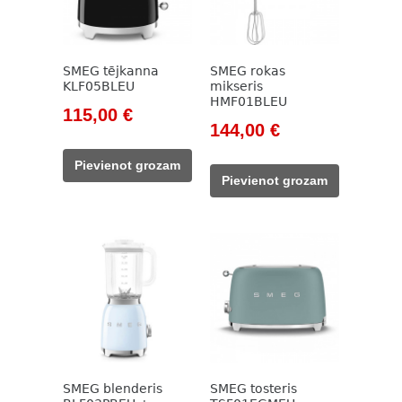
SMEG tējkanna
SMEG rokas
KLF05BLEU
mikseris
HMF01BLEU
Original
Current
115,00
€
Original
Current
144,00
€
price
price
price
price
was:
is:
Pievienot grozam
was:
is:
131,00 €.
115,00 €.
Pievienot grozam
165,00 €.
144,00 €.
SMEG blenderis
SMEG tosteris