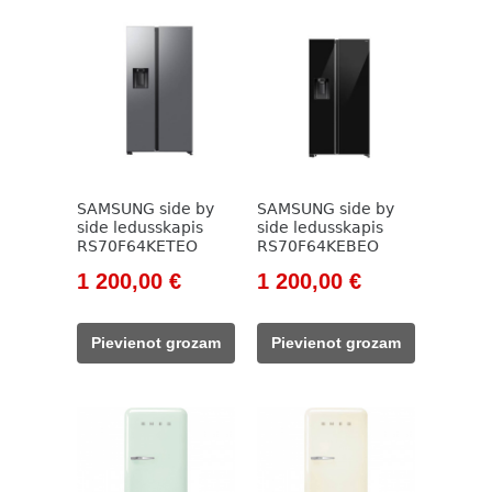
SAMSUNG side by
SAMSUNG side by
side ledusskapis
side ledusskapis
RS70F64KETEO
RS70F64KEBEO
Original
Current
Original
Current
1 200,00
€
1 200,00
€
price
price
price
price
was:
is:
was:
is:
Pievienot grozam
Pievienot grozam
1
1
1
1
509,00 €.
200,00 €.
809,00 €.
200,00 €.