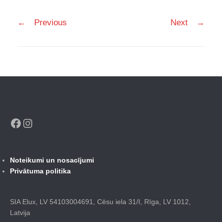
Post
←
Previous
Next
→
navigation
Facebook
Instagram
Noteikumi un nosacījumi
Privātuma politika
SIA Elux, LV 54103004691, Cēsu iela 31/I, Rīga, LV 1012,
Latvija