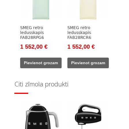
SMEG retro
SMEG retro
ledusskapis
ledusskapis
FAB28RPG6
FAB28RCR6
Original
Current
Original
Current
1 552,00
€
1 552,00
€
price
price
price
price
was:
is:
was:
is:
Pievienot grozam
Pievienot grozam
1
1
1
1
827,00 €.
552,00 €.
827,00 €.
552,00 €.
Citi zīmola produkti