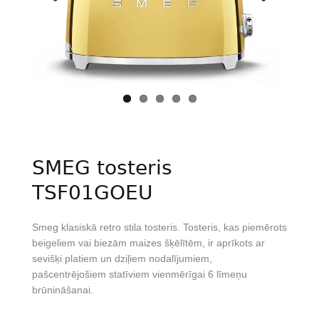
Previous
Next
SMEG tosteris
TSF01GOEU
Smeg klasiskā retro stila tosteris. Tosteris, kas piemērots
beigeliem vai biezām maizes šķēlītēm, ir aprīkots ar
sevišķi platiem un dziļiem nodalījumiem,
pašcentrējošiem statīviem vienmērīgai 6 līmeņu
brūnināšanai.