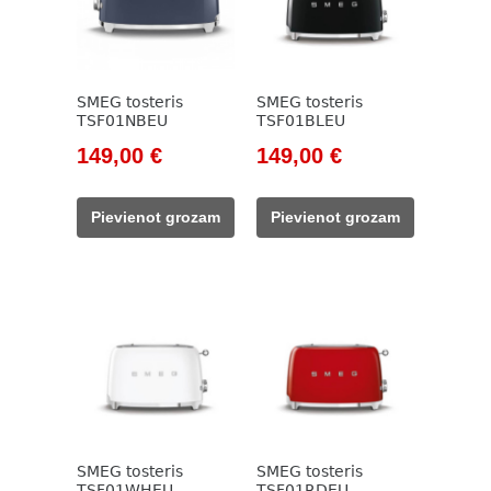
SMEG tosteris
SMEG tosteris
TSF01NBEU
TSF01BLEU
Original
Current
Original
Current
149,00
€
149,00
€
price
price
price
price
was:
is:
was:
is:
Pievienot grozam
Pievienot grozam
171,00 €.
149,00 €.
171,00 €.
149,00 €.
SMEG tosteris
SMEG tosteris
TSF01WHEU
TSF01RDEU