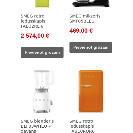
SMEG retro
SMEG mikseris
ledusskapis
SMF05BLEU
FAB32RLI6
Original
Current
469,00
€
Original
Current
2 574,00
€
price
price
price
price
was:
is:
Pievienot grozam
was:
is:
533,00 €.
469,00 €.
Pievienot grozam
3
2
029,00 €.
574,00 €.
SMEG blenderis
SMEG retro
BLF03WHEU +
ledusskapis
dāvana
FAB10ROR6