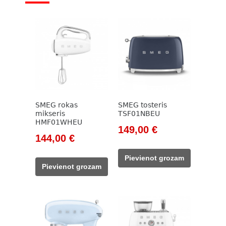
SMEG rokas
SMEG tosteris
mikseris
TSF01NBEU
HMF01WHEU
Original
Current
149,00
€
Original
Current
144,00
€
price
price
price
price
was:
is:
Pievienot grozam
was:
is:
171,00 €.
149,00 €.
Pievienot grozam
165,00 €.
144,00 €.