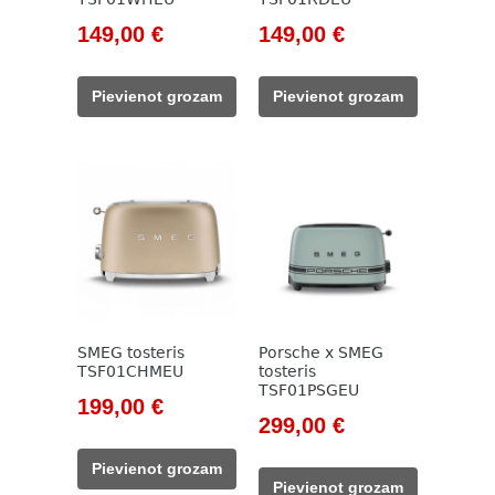
Original
Current
Original
Current
149,00
€
149,00
€
price
price
price
price
was:
is:
was:
is:
Pievienot grozam
Pievienot grozam
171,00 €.
149,00 €.
171,00 €.
149,00 €.
SMEG tosteris
Porsche x SMEG
TSF01CHMEU
tosteris
TSF01PSGEU
Original
Current
199,00
€
Original
Current
299,00
€
price
price
price
price
was:
is:
Pievienot grozam
was:
is:
229,00 €.
199,00 €.
Pievienot grozam