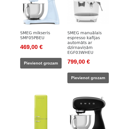
SMEG mikseris
SMEG manuālais
SMF05PBEU
espresso kafijas
automāts ar
Original
Current
469,00
€
dzirnaviņām
EGF03WHEU
price
price
was:
is:
Original
Current
799,00
€
Pievienot grozam
533,00 €.
469,00 €.
price
price
was:
is:
Pievienot grozam
911,00 €.
799,00 €.