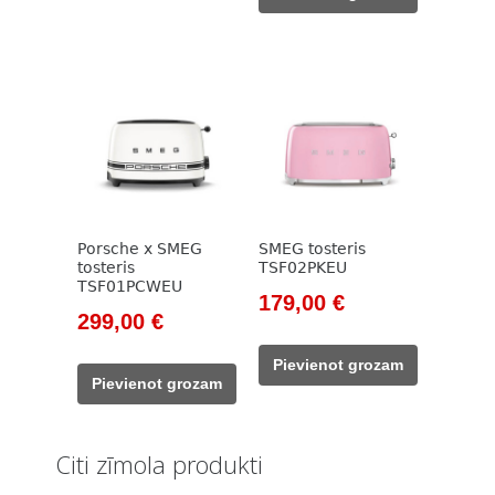
399,00 €.
299,00 €.
Porsche x SMEG
SMEG tosteris
tosteris
TSF02PKEU
TSF01PCWEU
Original
Current
179,00
€
Original
Current
299,00
€
price
price
price
price
was:
is:
Pievienot grozam
was:
is:
205,00 €.
179,00 €.
Pievienot grozam
399,00 €.
299,00 €.
Citi zīmola produkti