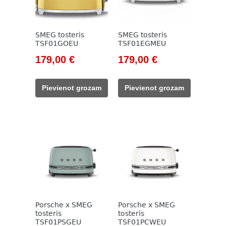
SMEG tosteris
SMEG tosteris
TSF01GOEU
TSF01EGMEU
Original
Current
Original
Current
179,00
€
179,00
€
price
price
price
price
was:
is:
was:
is:
Pievienot grozam
Pievienot grozam
229,00 €.
179,00 €.
205,00 €.
179,00 €.
Porsche x SMEG
Porsche x SMEG
tosteris
tosteris
TSF01PSGEU
TSF01PCWEU