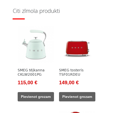
Citi zīmola produkti
SMEG tējkanna
SMEG tosteris
CKLW2001PG
TSF01RDEU
Original
Current
Original
Current
115,00
€
149,00
€
price
price
price
price
was:
is:
was:
is:
Pievienot grozam
Pievienot grozam
133,00 €.
115,00 €.
171,00 €.
149,00 €.