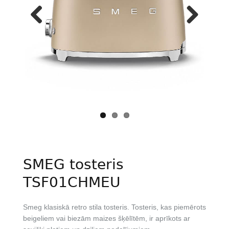
Previous
Next
SMEG tosteris
TSF01CHMEU
Smeg klasiskā retro stila tosteris. Tosteris, kas piemērots
beigeliem vai biezām maizes šķēlītēm, ir aprīkots ar