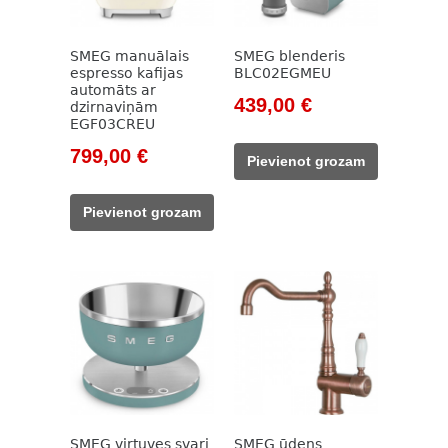
SMEG manuālais
SMEG blenderis
espresso kafijas
BLC02EGMEU
automāts ar
Original
Current
439,00
€
dzirnaviņām
EGF03CREU
price
price
was:
is:
Original
Current
799,00
€
Pievienot grozam
499,00 €.
439,00 €.
price
price
was:
is:
Pievienot grozam
911,00 €.
799,00 €.
SMEG virtuves svari
SMEG ūdens