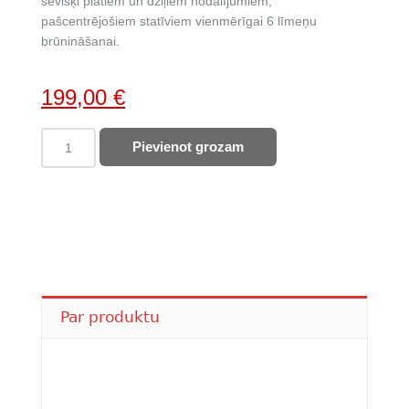
sevišķi platiem un dziļiem nodalījumiem,
pašcentrējošiem statīviem vienmērīgai 6 līmeņu
brūnināšanai.
Original
Current
199,00
€
price
price
SMEG
Pievienot grozam
was:
is:
tosteris
229,00 €.
199,00 €.
TSF01CHMEU
quantity
Par produktu