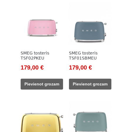
SMEG tosteris
SMEG tosteris
TSF02PKEU
TSF01SBMEU
Original
Current
Original
Current
179,00
€
179,00
€
price
price
price
price
was:
is:
was:
is:
Pievienot grozam
Pievienot grozam
205,00 €.
179,00 €.
205,00 €.
179,00 €.