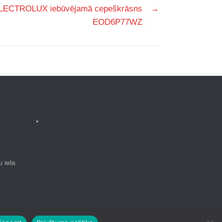
LECTROLUX iebūvējamā cepeškrāsns
→
EOD6P77WZ
 iela