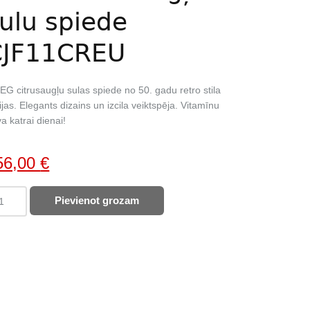
ulu spiede
CJF11CREU
G citrusaugļu sulas spiede no 50. gadu retro stila
ijas. Elegants dizains un izcila veiktspēja. Vitamīnu
a katrai dienai!
iginal
Current
56,00
€
ice
price
EG
Pievienot grozam
as:
is:
rusaugļu
78,00 €.
156,00 €.
u
ede
F11CREU
ntity