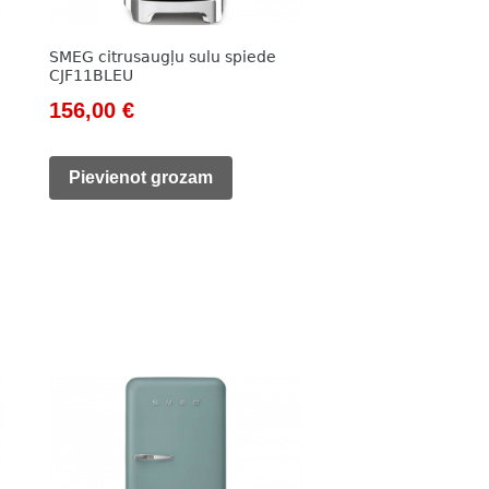
SMEG citrusaugļu sulu spiede
CJF11BLEU
Original
Current
156,00
€
price
price
was:
is:
Pievienot grozam
178,00 €.
156,00 €.