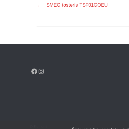
←
SMEG tosteris TSF01GOEU
navigation
Facebook
Instagram
© Elementi