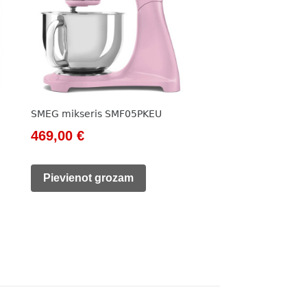
SMEG mikseris SMF05PKEU
Original
Current
469,00
€
price
price
was:
is:
Pievienot grozam
533,00 €.
469,00 €.