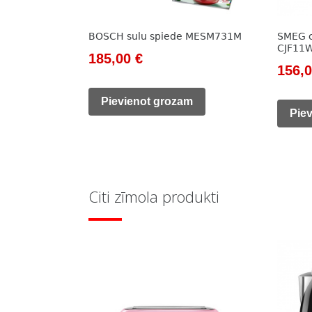
BOSCH sulu spiede MESM731M
SMEG c
CJF11
Original
Current
185,00
€
Origi
156,
price
price
price
was:
is:
Pievienot grozam
was:
Pie
262,00 €.
185,00 €.
178,0
Citi zīmola produkti