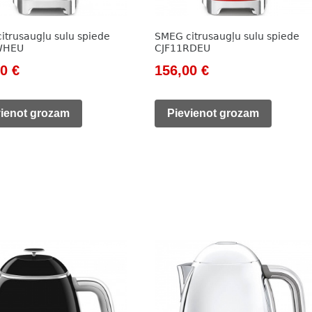
itrusaugļu sulu spiede
SMEG citrusaugļu sulu spiede
WHEU
CJF11RDEU
nal
Current
Original
Current
00
€
156,00
€
price
price
price
is:
was:
is:
vienot grozam
Pievienot grozam
0 €.
156,00 €.
178,00 €.
156,00 €.