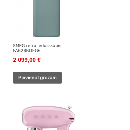
SMEG retro ledusskapis
FAB28RDEG6
Original
Current
2 099,00
€
price
price
was:
is:
Pievienot grozam
2
2
420,00 €.
099,00 €.