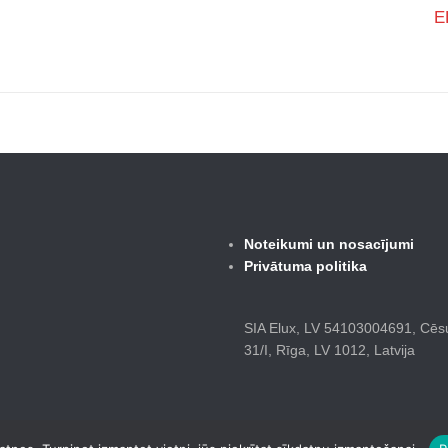
E
Noteikumi un nosacījumi
Privātuma politika
SIA Elux, LV 54103004691, Cēsu
31/I, Rīga, LV 1012, Latvija