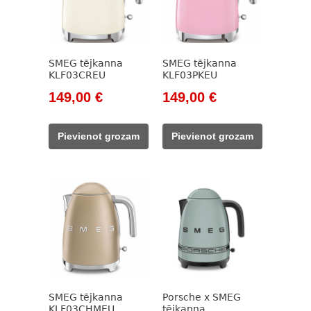
SMEG tējkanna
SMEG tējkanna
KLF03CREU
KLF03PKEU
Original
Current
Original
Current
149,00
€
149,00
€
price
price
price
price
was:
is:
was:
is:
Pievienot grozam
Pievienot grozam
171,00 €.
149,00 €.
171,00 €.
149,00 €.
SMEG tējkanna
Porsche x SMEG
KLF03CHMEU
tējkanna