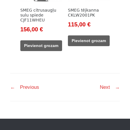
SMEG citrusaugļu
SMEG tējkanna
sulu spiede
CKLW2001PK
CJF11WHEU
Original
Current
115,00
€
Original
Current
156,00
€
price
price
price
price
was:
is:
Pievienot grozam
was:
is:
133,00 €.
115,00 €.
Pievienot grozam
178,00 €.
156,00 €.
Post
←
Previous
Next
→
navigation