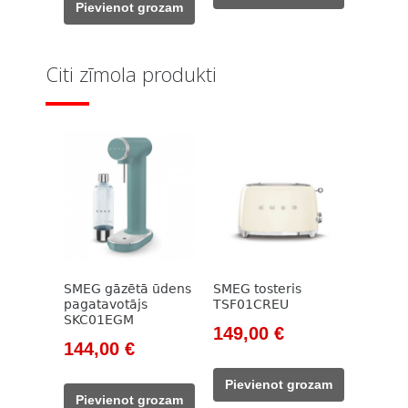
203,00 €.
177,00 €.
Pievienot grozam
399,00 €.
299,00 €.
Citi zīmola produkti
SMEG gāzētā ūdens
SMEG tosteris
pagatavotājs
TSF01CREU
SKC01EGM
Original
Current
149,00
€
Original
Current
144,00
€
price
price
price
price
was:
is:
Pievienot grozam
was:
is:
171,00 €.
149,00 €.
Pievienot grozam