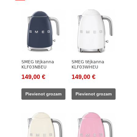
SMEG tējkanna
SMEG tējkanna
KLF03NBEU
KLF03WHEU
Original
Current
Original
Current
149,00
€
149,00
€
price
price
price
price
was:
is:
was:
is:
Pievienot grozam
Pievienot grozam
171,00 €.
149,00 €.
171,00 €.
149,00 €.