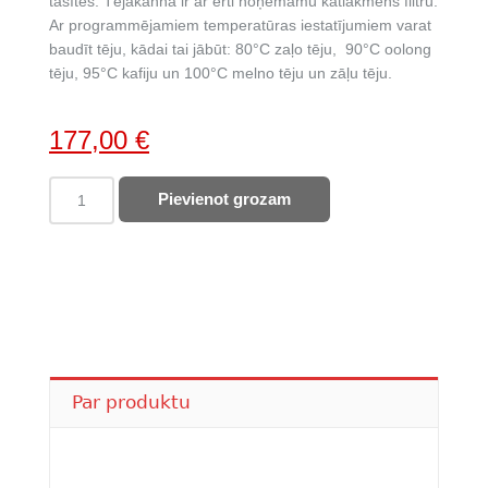
tasītēs. Tējakanna ir ar ērti noņemamu katlakmens filtru.
Ar programmējamiem temperatūras iestatījumiem varat
baudīt tēju, kādai tai jābūt: 80°C zaļo tēju, 90°C oolong
tēju, 95°C kafiju un 100°C melno tēju un zāļu tēju.
Original
Current
177,00
€
price
price
SMEG
Pievienot grozam
was:
is:
tējkanna
203,00 €.
177,00 €.
KLF04CREU
quantity
Par produktu