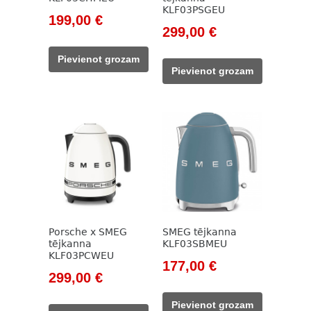
KLF03PSGEU
Original
Current
199,00
€
Original
Current
299,00
€
price
price
price
price
was:
is:
Pievienot grozam
was:
is:
229,00 €.
199,00 €.
Pievienot grozam
399,00 €.
299,00 €.
Porsche x SMEG
SMEG tējkanna
tējkanna
KLF03SBMEU
KLF03PCWEU
Original
Current
177,00
€
Original
Current
299,00
€
price
price
price
price
was:
is:
Pievienot grozam
was:
is: