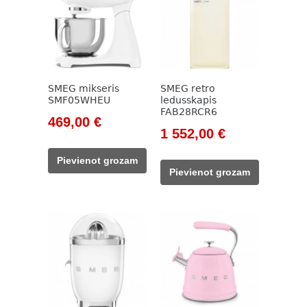
SMEG mikseris
SMEG retro
SMF05WHEU
ledusskapis
FAB28RCR6
Original
Current
469,00
€
Original
Current
1 552,00
€
price
price
price
price
was:
is:
Pievienot grozam
was:
is:
533,00 €.
469,00 €.
Pievienot grozam
1
1
827,00 €.
552,00 €.