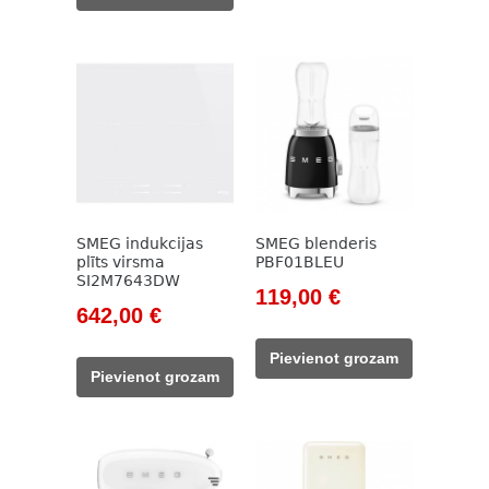
164,00 €.
144,00 €.
SMEG indukcijas
SMEG blenderis
plīts virsma
PBF01BLEU
SI2M7643DW
Original
Current
119,00
€
Original
Current
642,00
€
price
price
price
price
was:
is:
Pievienot grozam
was:
is:
138,00 €.
119,00 €.
Pievienot grozam
933,00 €.
642,00 €.