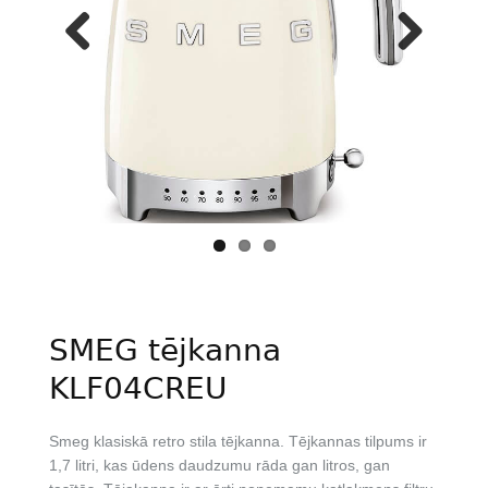
Previous
Next
SMEG tējkanna
KLF04CREU
Smeg klasiskā retro stila tējkanna. Tējkannas tilpums ir
1,7 litri, kas ūdens daudzumu rāda gan litros, gan