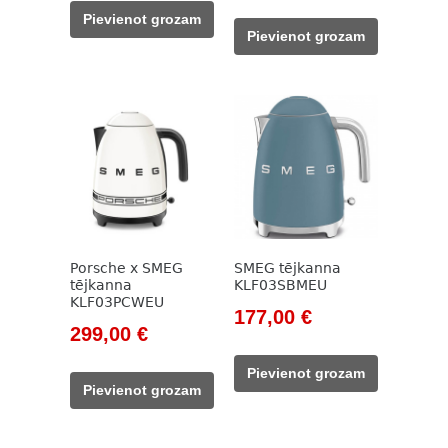
price
price
was:
is:
Pievienot grozam
was:
is:
229,00 €.
199,00 €.
Pievienot grozam
399,00 €.
299,00 €.
Porsche x SMEG
SMEG tējkanna
tējkanna
KLF03SBMEU
KLF03PCWEU
Original
Current
177,00
€
Original
Current
299,00
€
price
price
price
price
was:
is:
Pievienot grozam
was:
is:
203,00 €.
177,00 €.
Pievienot grozam
399,00 €.
299,00 €.