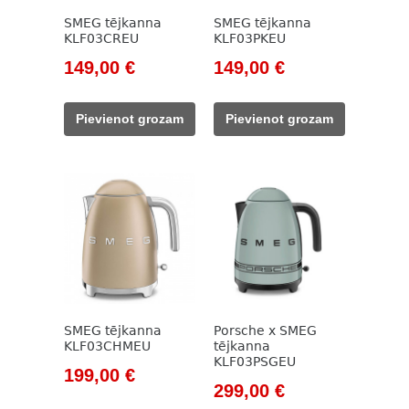
SMEG tējkanna
SMEG tējkanna
KLF03CREU
KLF03PKEU
Original
Current
Original
Current
149,00
€
149,00
€
price
price
price
price
was:
is:
was:
is:
Pievienot grozam
Pievienot grozam
171,00 €.
149,00 €.
171,00 €.
149,00 €.
SMEG tējkanna
Porsche x SMEG
KLF03CHMEU
tējkanna
KLF03PSGEU
Original
Current
199,00
€
Original
Current
299,00
€
price
price