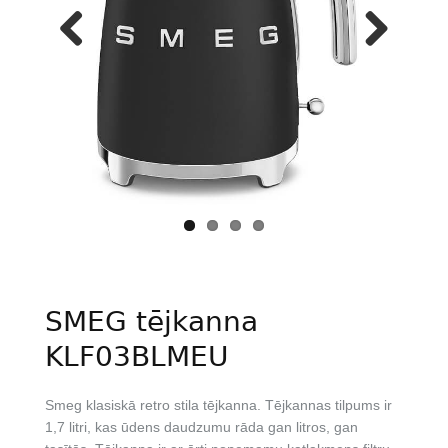
Previous
Next
SMEG tējkanna
KLF03BLMEU
Smeg klasiskā retro stila tējkanna. Tējkannas tilpums ir
1,7 litri, kas ūdens daudzumu rāda gan litros, gan