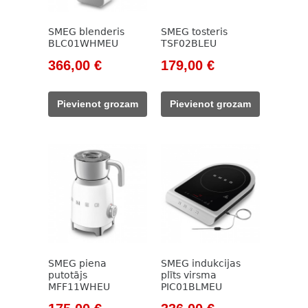
SMEG blenderis
SMEG tosteris
BLC01WHMEU
TSF02BLEU
Original
Current
Original
Current
366,00
€
179,00
€
price
price
price
price
was:
is:
was:
is:
Pievienot grozam
Pievienot grozam
416,00 €.
366,00 €.
205,00 €.
179,00 €.
SMEG piena
SMEG indukcijas
putotājs
plīts virsma
MFF11WHEU
PIC01BLMEU
Original
Current
Original
Current