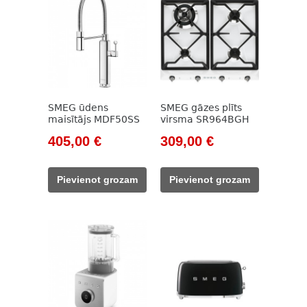
SMEG ūdens
SMEG gāzes plīts
maisītājs MDF50SS
virsma SR964BGH
Original
Current
Original
Current
405,00
€
309,00
€
price
price
price
price
was:
is:
was:
is:
Pievienot grozam
Pievienot grozam
594,00 €.
405,00 €.
594,00 €.
309,00 €.