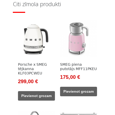
Citi zīmola produkti
Porsche x SMEG
SMEG piena
tējkanna
putotājs MFF11PKEU
KLF03PCWEU
Original
Current
175,00
€
Original
Current
299,00
€
price
price
price
price
was:
is:
Pievienot grozam
was:
is:
212,00 €.
175,00 €.
Pievienot grozam
399,00 €.
299,00 €.