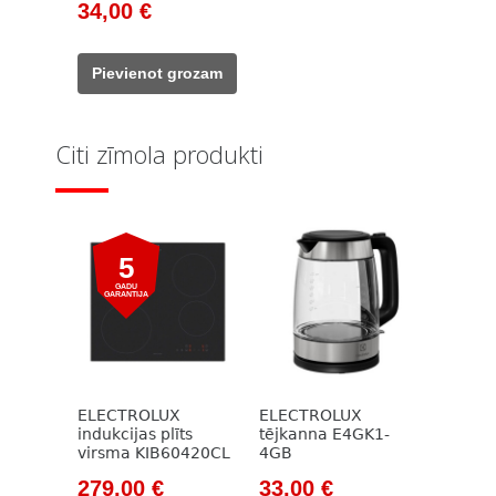
Original
Current
34,00
€
price
price
was:
is:
Pievienot grozam
785,00 €.
34,00 €.
Citi zīmola produkti
5
GADU
GARANTIJA
ELECTROLUX
ELECTROLUX
indukcijas plīts
tējkanna E4GK1-
virsma KIB60420CL
4GB
Original
Current
Original
Current
279,00
€
33,00
€