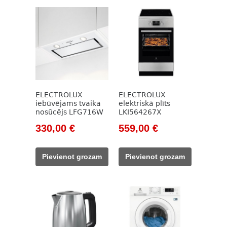
ELECTROLUX
ELECTROLUX
iebūvējams tvaika
elektriskā plīts
nosūcējs LFG716W
LKI564267X
Original
Current
Original
Current
330,00
€
559,00
€
price
price
price
price
was:
is:
was:
is:
Pievienot grozam
Pievienot grozam
504,00 €.
330,00 €.
806,00 €.
559,00 €.