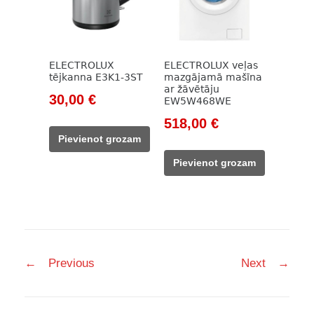
ELECTROLUX
ELECTROLUX veļas
tējkanna E3K1-3ST
mazgājamā mašīna
ar žāvētāju
Original
Current
30,00
€
EW5W468WE
price
price
Original
Current
518,00
€
was:
is:
price
price
Pievienot grozam
62,00 €.
30,00 €.
was:
is:
Pievienot grozam
746,00 €.
518,00 €.
Post
←
Previous
Next
→
navigation