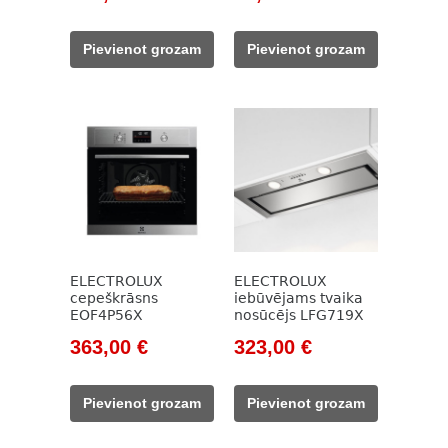
price
price
price
price
was:
is:
was:
is:
Pievienot grozam
Pievienot grozam
313,00 €.
279,00 €.
70,00 €.
33,00 €.
ELECTROLUX
ELECTROLUX
cepeškrāsns
iebūvējams tvaika
EOF4P56X
nosūcējs LFG719X
Original
Current
Original
Current
363,00
€
323,00
€
price
price
price
price
was:
is:
was:
is:
Pievienot grozam
Pievienot grozam
522,00 €.
363,00 €.
549,00 €.
323,00 €.