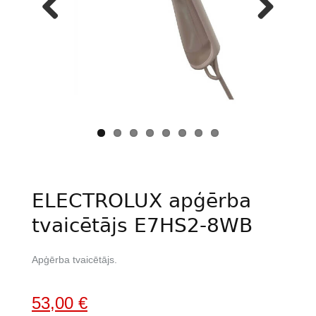
Previous
Next
ELECTROLUX apģērba
tvaicētājs E7HS2-8WB
Apģērba tvaicētājs.
Original
Current
53,00
€