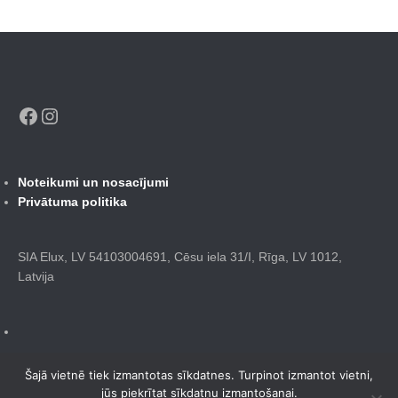
Facebook
Instagram
Noteikumi un nosacījumi
Privātuma politika
SIA Elux, LV 54103004691, Cēsu iela 31/I, Rīga, LV 1012,
Latvija
Šajā vietnē tiek izmantotas sīkdatnes. Turpinot izmantot vietni,
jūs piekrītat sīkdatņu izmantošanai.