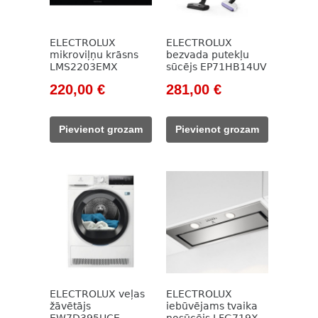
ELECTROLUX
ELECTROLUX
mikroviļņu krāsns
bezvada putekļu
LMS2203EMX
sūcējs EP71HB14UV
Original
Current
Original
Current
220,00
€
281,00
€
price
price
price
price
was:
is:
was:
is:
Pievienot grozam
Pievienot grozam
303,00 €.
220,00 €.
537,00 €.
281,00 €.
ELECTROLUX veļas
ELECTROLUX
žāvētājs
iebūvējams tvaika