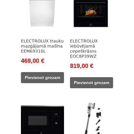
ELECTROLUX trauku
ELECTROLUX
mazgājamā mašīna
iebūvējamā
EEM69310L
cepeškrāsns
EOC8P39WZ
Original
Current
469,00
€
Original
Current
819,00
€
price
price
price
price
was:
is:
Pievienot grozam
was:
is:
692,00 €.
469,00 €.
Pievienot grozam
1
819,00 €.
216,00 €.