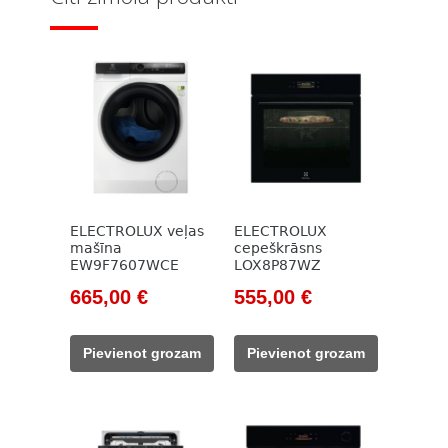
ELECTROLUX veļas
ELECTROLUX
mašīna
cepeškrāsns
EW9F7607WCE
LOX8P87WZ
Original
Current
Original
Current
665,00
€
555,00
€
price
price
price
price
was:
is:
was:
is:
Pievienot grozam
Pievienot grozam
992,00 €.
665,00 €.
709,00 €.
555,00 €.