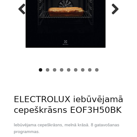
Previous
Next
ELECTROLUX iebūvējamā
cepeškrāsns EOF3H50BK
Iebūvējama cepeškrāsns, melnā krāsā. 8 gatavošanas
programmas.