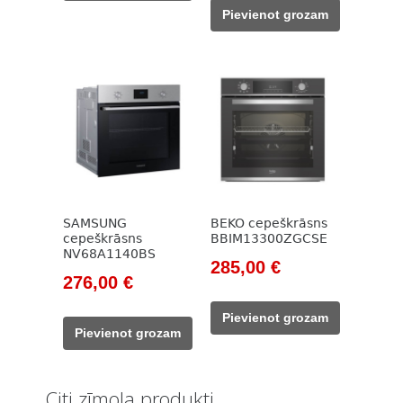
was:
is:
Pievienot grozam
375,00 €.
260,00 €.
SAMSUNG
BEKO cepeškrāsns
cepeškrāsns
BBIM13300ZGCSE
NV68A1140BS
Original
Current
285,00
€
Original
Current
276,00
€
price
price
price
price
was:
is:
Pievienot grozam
was:
is:
785,00 €.
285,00 €.
Pievienot grozam
449,00 €.
276,00 €.
Citi zīmola produkti