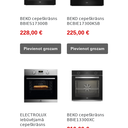
BEKO cepeškrāsns
BEKO cepeškrāsns
BBIES17300B
BCBIE17300KSB
Original
Current
Original
Current
228,00
€
225,00
€
price
price
price
price
was:
is:
was:
is:
Pievienot grozam
Pievienot grozam
785,00 €.
228,00 €.
785,00 €.
225,00 €.
ELECTROLUX
BEKO cepeškrāsns
iebūvējamā
BBIE13300XC
cepeškrāsns
Original
Current