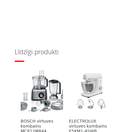
Līdzīgi produkti
BOSCH virtuves
ELECTROLUX
kombains
virtuves kombains
MC812M844
E5KM1-4SWB