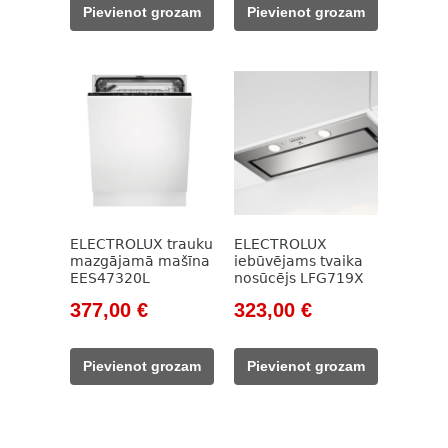
was:
is:
was:
is:
Pievienot grozam
Pievienot grozam
983,00 €.
683,00 €.
981,00 €.
689,00 €.
ELECTROLUX trauku
ELECTROLUX
mazgājamā mašīna
iebūvējams tvaika
EES47320L
nosūcējs LFG719X
Original
Current
Original
Current
377,00
€
323,00
€
price
price
price
price
was:
is:
was:
is:
Pievienot grozam
Pievienot grozam
542,00 €.
377,00 €.
549,00 €.
323,00 €.