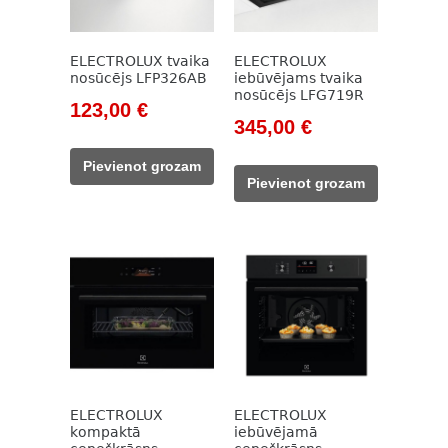
ELECTROLUX tvaika
ELECTROLUX
nosūcējs LFP326AB
iebūvējams tvaika
nosūcējs LFG719R
Original
Current
123,00
€
Original
Current
345,00
€
price
price
price
price
was:
is:
Pievienot grozam
was:
is:
186,00 €.
123,00 €.
Pievienot grozam
473,00 €.
345,00 €.
ELECTROLUX
ELECTROLUX
kompaktā
iebūvējamā