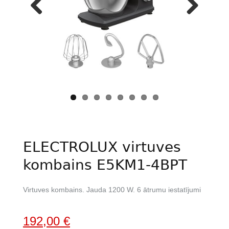
Previous
Next
ELECTROLUX virtuves
kombains E5KM1-4BPT
Virtuves kombains. Jauda 1200 W. 6 ātrumu iestatījumi
Original
Current
192,00
€