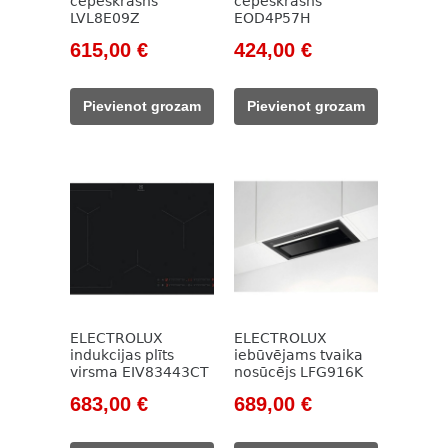
cepeškrāsns
cepeškrāsns
LVL8E09Z
EOD4P57H
Original
Current
Original
Current
615,00
€
424,00
€
price
price
price
price
was:
is:
was:
is:
Pievienot grozam
Pievienot grozam
885,00 €.
615,00 €.
636,00 €.
424,00 €.
ELECTROLUX
ELECTROLUX
indukcijas plīts
iebūvējams tvaika
virsma EIV83443CT
nosūcējs LFG916K
Original
Current
Original
Current
683,00
€
689,00
€
price
price
price
price