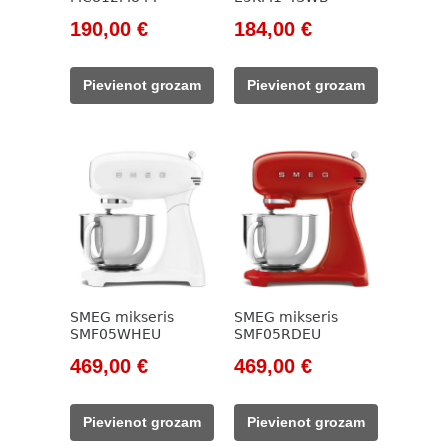
Original
Current
Original
Current
190,00
€
184,00
€
price
price
price
price
was:
is:
was:
is:
Pievienot grozam
Pievienot grozam
257,00 €.
190,00 €.
415,00 €.
184,00 €.
SMEG mikseris
SMEG mikseris
SMF05WHEU
SMF05RDEU
Original
Current
Original
Current
469,00
€
469,00
€
price
price
price
price
was:
is:
was:
is:
Pievienot grozam
Pievienot grozam
533,00 €.
469,00 €.
533,00 €.
469,00 €.