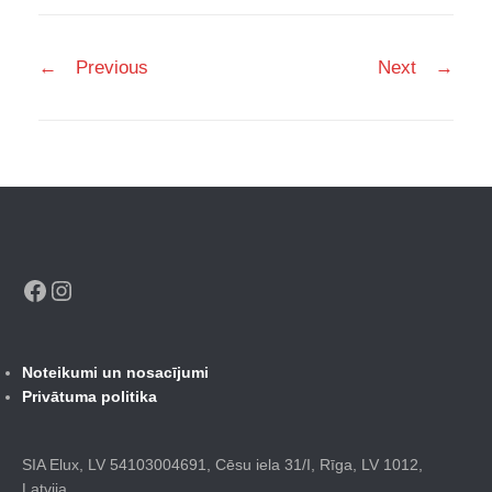
Post
←
Previous
Next
→
navigation
Facebook
Instagram
Noteikumi un nosacījumi
Privātuma politika
SIA Elux, LV 54103004691, Cēsu iela 31/I, Rīga, LV 1012,
Latvija