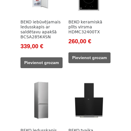
BEKO iebūvējamais
BEKO keramiskā
ledusskapis ar
plīts virsma
saldētavu apakšā
HDMC32400TX
BCSA285K4SN
Original
Current
260,00
€
Original
Current
339,00
€
price
price
price
price
was:
is:
Pievienot grozam
was:
is:
785,00 €.
260,00 €.
Pievienot grozam
785,00 €.
339,00 €.
BEKO ledusskapis
BEKO tvaika