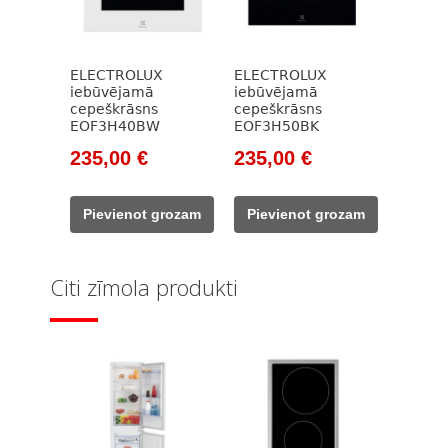
ELECTROLUX
ELECTROLUX
iebūvējamā
iebūvējamā
cepeškrāsns
cepeškrāsns
EOF3H40BW
EOF3H50BK
Original
Current
Original
Current
235,00
€
235,00
€
price
price
price
price
was:
is:
was:
is:
Pievienot grozam
Pievienot grozam
365,00 €.
235,00 €.
366,00 €.
235,00 €.
Citi zīmola produkti