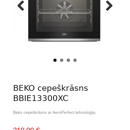
Previous
Next
BEKO cepeškrāsns
BBIE13300XC
Beko cepeškrāsns ar AeroPerfect tehnoloģiju.
Original
Current