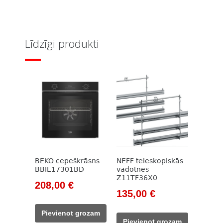
Līdzīgi produkti
BEKO cepeškrāsns
NEFF teleskopiskās
BBIE17301BD
vadotnes
Z11TF36X0
Original
Current
208,00
€
Original
Current
135,00
€
price
price
price
price
was:
is:
Pievienot grozam
was:
is:
785,00 €.
208,00 €.
Pievienot grozam