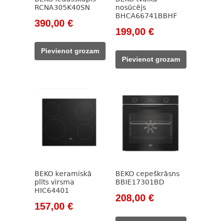
RCNA305K40SN
nosūcējs
BHCA66741BBHF
Original
Current
390,00
€
Original
Current
199,00
€
price
price
price
price
was:
is:
Pievienot grozam
was:
is:
785,00 €.
390,00 €.
Pievienot grozam
785,00 €.
199,00 €.
BEKO keramiskā
BEKO cepeškrāsns
plīts virsma
BBIE17301BD
HIC64401
Original
Current
208,00
€
Original
Current
157,00
€
price
price
price
price
was:
is: