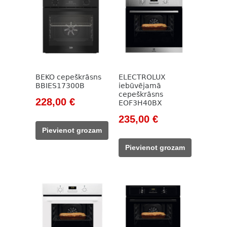
BEKO cepeškrāsns
ELECTROLUX
BBIES17300B
iebūvējamā
cepeškrāsns
Original
Current
228,00
€
EOF3H40BX
price
price
Original
Current
235,00
€
was:
is:
price
price
Pievienot grozam
785,00 €.
228,00 €.
was:
is:
Pievienot grozam
338,00 €.
235,00 €.