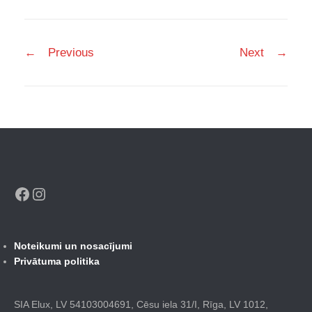
Post
←
Previous
Next
→
navigation
Facebook
Instagram
Noteikumi un nosacījumi
Privātuma politika
SIA Elux, LV 54103004691, Cēsu iela 31/I, Rīga, LV 1012,