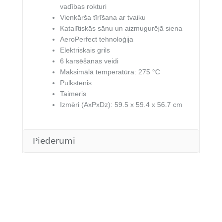
vadības rokturi
Vienkārša tīrīšana ar tvaiku
Katalītiskās sānu un aizmugurējā siena
AeroPerfect tehnoloģija
Elektriskais grils
6 karsēšanas veidi
Maksimālā temperatūra: 275 °C
Pulkstenis
Taimeris
Izmēri (AxPxDz): 59.5 x 59.4 x 56.7 cm
Piederumi