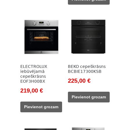
155,00 €.
135,00 €.
ELECTROLUX
BEKO cepeškrāsns
iebūvējamā
BCBIE17300KSB
cepeškrāsns
Original
Current
225,00
€
EOF3H00BX
price
price
Original
Current
219,00
€
was:
is:
price
price
Pievienot grozam
785,00 €.
225,00 €.
was:
is:
Pievienot grozam
318,00 €.
219,00 €.