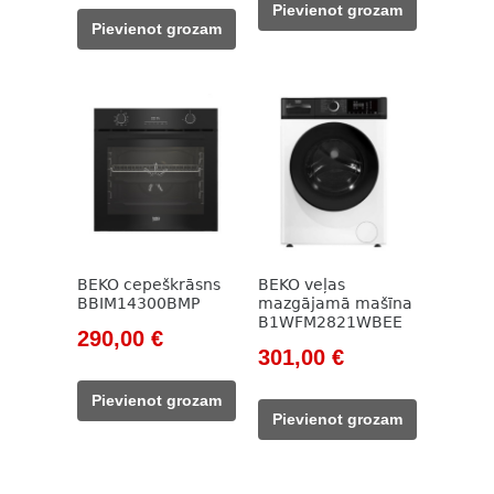
Pievienot grozam
was:
is:
785,00 €.
208,00 €.
Pievienot grozam
785,00 €.
157,00 €.
BEKO cepeškrāsns
BEKO veļas
BBIM14300BMP
mazgājamā mašīna
B1WFM2821WBEE
Original
Current
290,00
€
Original
Current
301,00
€
price
price
price
price
was:
is:
Pievienot grozam
was:
is:
785,00 €.
290,00 €.
Pievienot grozam
785,00 €.
301,00 €.