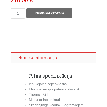
210,00
€
price
price
BEKO
Pievienot grozam
was:
is:
cepeškrāsns
785,00 €.
210,00 €.
BBIE13300XC
quantity
Tehniskā informācija
Pilna specifikācija
Iebūvējama cepeškrāsns
Elektroenerģijas patēriņa klase: A
Tilpums: 72 l
Melna ar inox rokturi
Skārienjutīga vadība + iegremdējami