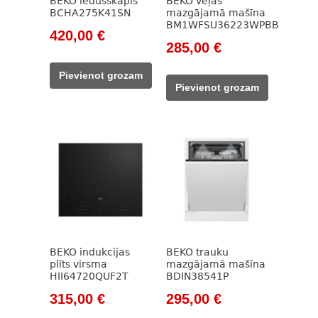
BEKO ledusskapis
BEKO veļas
BCHA275K41SN
mazgājamā mašīna
BM1WFSU36223WPBB
Original
Current
420,00
€
Original
Current
285,00
€
price
price
price
price
was:
is:
Pievienot grozam
was:
is:
785,00 €.
420,00 €.
Pievienot grozam
785,00 €.
285,00 €.
BEKO indukcijas
BEKO trauku
plīts virsma
mazgājamā mašīna
HII64720QUF2T
BDIN38541P
Original
Current
Original
Current
315,00
€
295,00
€
price
price
price
price