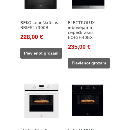
BEKO cepeškrāsns
ELECTROLUX
BBIES17300B
iebūvējamā
cepeškrāsns
Original
Current
228,00
€
EOF3H40BX
price
price
Original
Current
235,00
€
was:
is:
price
price
Pievienot grozam
785,00 €.
228,00 €.
was:
is:
Pievienot grozam
338,00 €.
235,00 €.