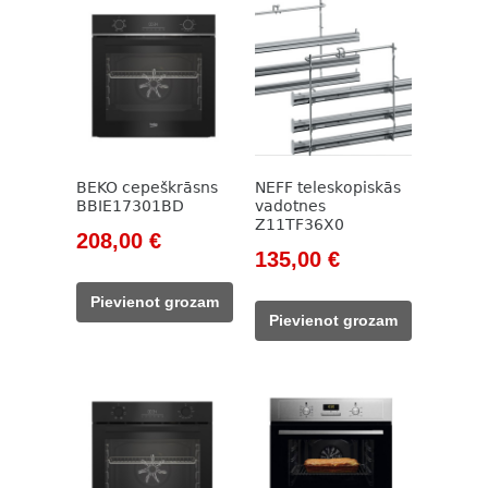
BEKO cepeškrāsns
NEFF teleskopiskās
BBIE17301BD
vadotnes
Z11TF36X0
Original
Current
208,00
€
Original
Current
135,00
€
price
price
price
price
was:
is:
Pievienot grozam
was:
is:
785,00 €.
208,00 €.
Pievienot grozam
155,00 €.
135,00 €.