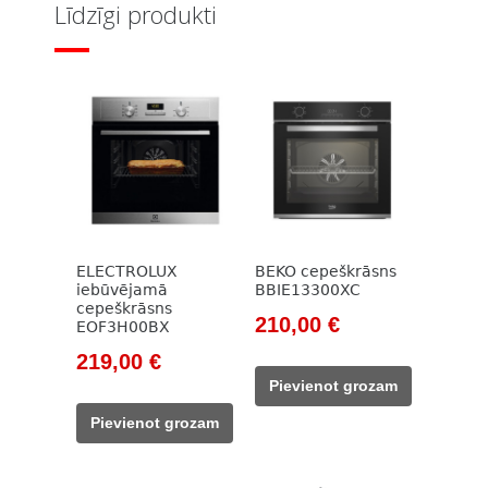
Līdzīgi produkti
ELECTROLUX
BEKO cepeškrāsns
iebūvējamā
BBIE13300XC
cepeškrāsns
Original
Current
210,00
€
EOF3H00BX
price
price
Original
Current
219,00
€
was:
is:
price
price
Pievienot grozam
785,00 €.
210,00 €.
was:
is:
Pievienot grozam
318,00 €.
219,00 €.