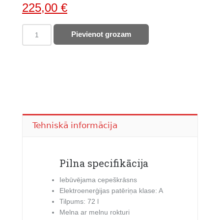
Original
Current
225,00
€
price
price
BEKO
Pievienot grozam
was:
is:
cepeškrāsns
785,00 €.
225,00 €.
BCBIE17300KSB
quantity
Tehniskā informācija
Pilna specifikācija
Iebūvējama cepeškrāsns
Elektroenerģijas patēriņa klase: A
Tilpums: 72 l
Melna ar melnu rokturi