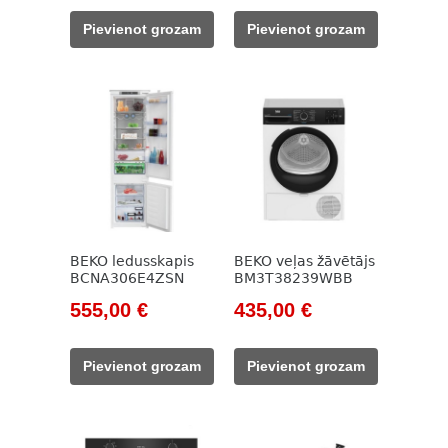
was:
is:
was:
is:
Pievienot grozam
Pievienot grozam
785,00 €.
315,00 €.
609,00 €.
295,00 €.
BEKO ledusskapis
BEKO veļas žāvētājs
BCNA306E4ZSN
BM3T38239WBB
Original
Current
Original
Current
555,00
€
435,00
€
price
price
price
price
was:
is:
was:
is:
Pievienot grozam
Pievienot grozam
785,00 €.
555,00 €.
785,00 €.
435,00 €.