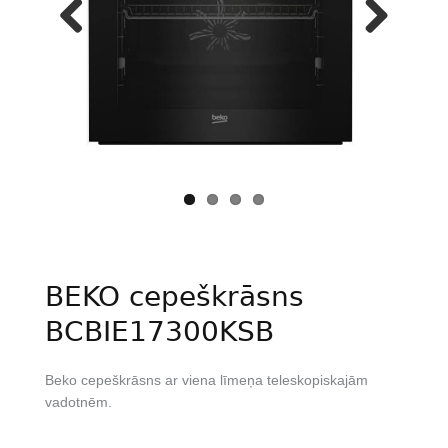
Previous
Next
BEKO cepeškrāsns
BCBIE17300KSB
Beko cepeškrāsns ar viena līmeņa teleskopiskajām
vadotnēm.