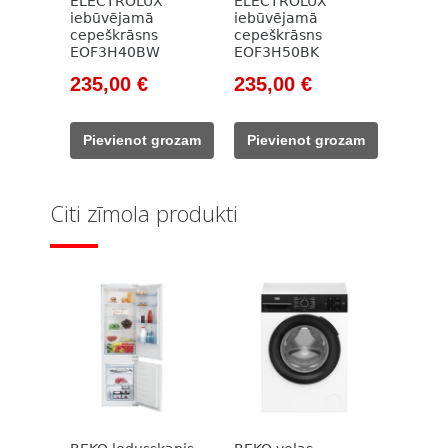
ELECTROLUX
ELECTROLUX
iebūvējamā
iebūvējamā
cepeškrāsns
cepeškrāsns
EOF3H40BW
EOF3H50BK
Original
Current
Original
Current
235,00
€
235,00
€
price
price
price
price
was:
is:
was:
is:
Pievienot grozam
Pievienot grozam
365,00 €.
235,00 €.
366,00 €.
235,00 €.
Citi zīmola produkti