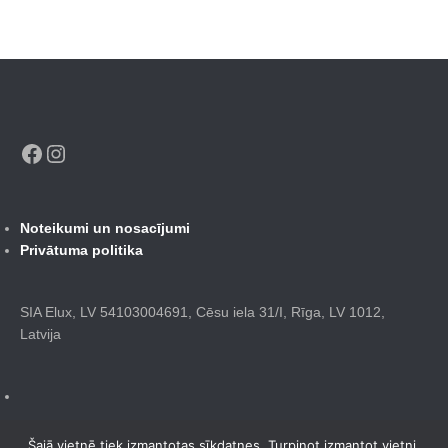
Facebook
Instagram
Noteikumi un nosacījumi
Privātuma politika
SIA Elux, LV 54103004691, Cēsu iela 31/I, Rīga, LV 1012,
Latvija
Šajā vietnē tiek izmantotas sīkdatnes. Turpinot izmantot vietni,