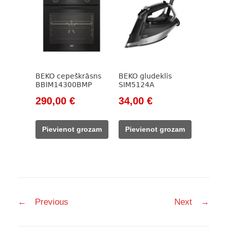
BEKO cepeškrāsns
BEKO gludeklis
BBIM14300BMP
SIM5124A
Original
Current
Original
Current
290,00
€
34,00
€
price
price
price
price
was:
is:
was:
is:
Pievienot grozam
Pievienot grozam
785,00 €.
290,00 €.
785,00 €.
34,00 €.
Post
←
Previous
Next
→
navigation