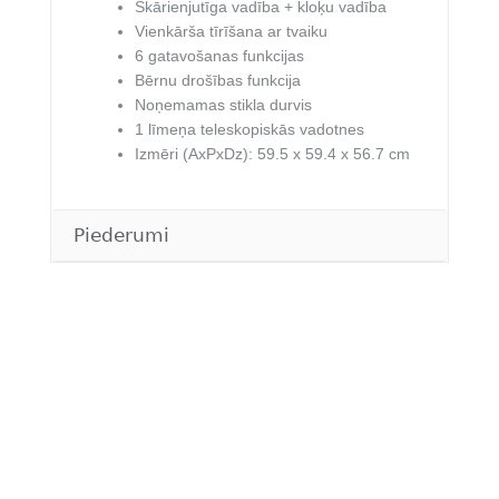
Skārienjutīga vadība + kloķu vadība
Vienkārša tīrīšana ar tvaiku
6 gatavošanas funkcijas
Bērnu drošības funkcija
Noņemamas stikla durvis
1 līmeņa teleskopiskās vadotnes
Izmēri (AxPxDz): 59.5 x 59.4 x 56.7 cm
Piederumi