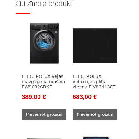
Citi zīmola produkti
ELECTROLUX veļas
ELECTROLUX
mazgājamā mašīna
indukcijas plīts
EWS6326DXE
virsma EIV83443CT
Original
Current
Original
Current
389,00
€
683,00
€
price
price
price
price
was:
is:
was:
is:
Pievienot grozam
Pievienot grozam
525,00 €.
389,00 €.
983,00 €.
683,00 €.