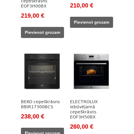
cepeškrāsns
Original
Current
210,00
€
EOF3H00BX
price
price
Original
Current
219,00
€
was:
is:
price
price
Pievienot grozam
785,00 €.
210,00 €.
was:
is:
Pievienot grozam
318,00 €.
219,00 €.
BEKO cepeškrāsns
ELECTROLUX
BBIR17300BCS
iebūvējamā
cepeškrāsns
Original
Current
238,00
€
EOF3H50BX
price
price
Original
Current
260,00
€
was:
is:
price
price
Pievienot grozam