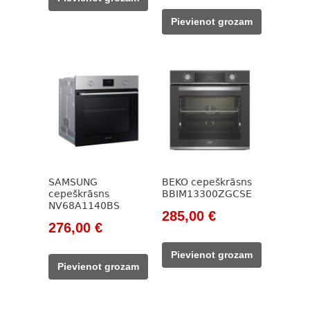
785,00 €.
238,00 €.
was:
is:
Pievienot grozam
375,00 €.
260,00 €.
SAMSUNG
BEKO cepeškrāsns
cepeškrāsns
BBIM13300ZGCSE
NV68A1140BS
Original
Current
285,00
€
Original
Current
276,00
€
price
price
price
price
was:
is:
Pievienot grozam
was:
is:
785,00 €.
285,00 €.
Pievienot grozam
449,00 €.
276,00 €.