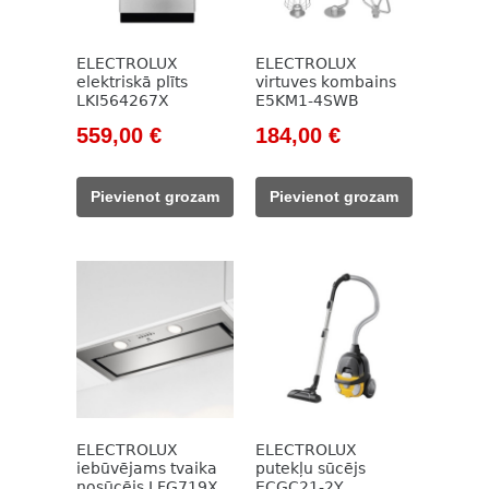
ELECTROLUX
ELECTROLUX
elektriskā plīts
virtuves kombains
LKI564267X
E5KM1-4SWB
Original
Current
Original
Current
559,00
€
184,00
€
price
price
price
price
was:
is:
was:
is:
Pievienot grozam
Pievienot grozam
806,00 €.
559,00 €.
415,00 €.
184,00 €.
ELECTROLUX
ELECTROLUX
iebūvējams tvaika
putekļu sūcējs
nosūcējs LFG719X
ECGC21-2Y