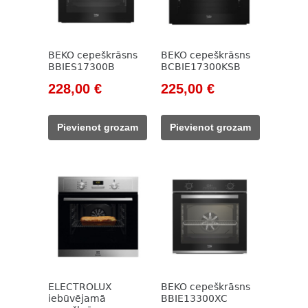
BEKO cepeškrāsns
BEKO cepeškrāsns
BBIES17300B
BCBIE17300KSB
Original
Current
Original
Current
228,00
€
225,00
€
price
price
price
price
was:
is:
was:
is:
Pievienot grozam
Pievienot grozam
785,00 €.
228,00 €.
785,00 €.
225,00 €.
ELECTROLUX
BEKO cepeškrāsns
iebūvējamā
BBIE13300XC