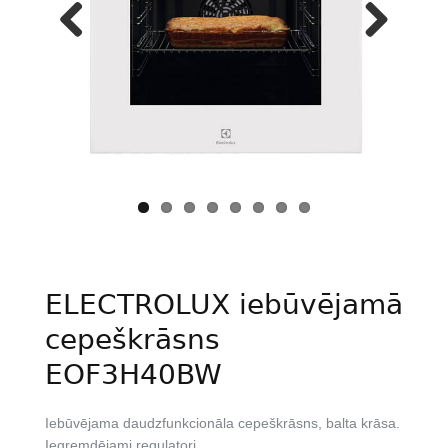
Previous
Next
ELECTROLUX iebūvējamā
cepeškrāsns
EOF3H40BW
Iebūvējama daudzfunkcionāla cepeškrāsns, balta krāsa.
Iegremdējami regulatori.