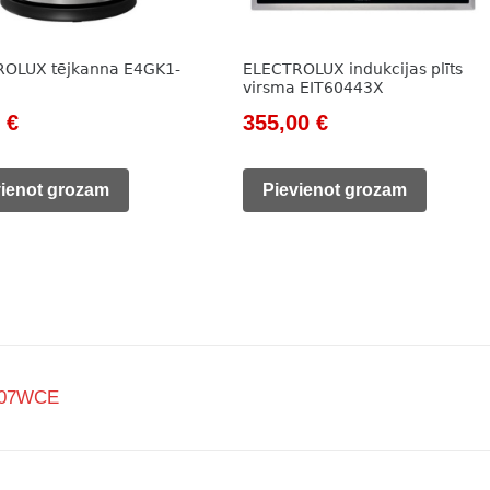
ROLUX tējkanna E4GK1-
ELECTROLUX indukcijas plīts
virsma EIT60443X
nal
Current
Original
Current
0
€
355,00
€
price
price
price
is:
was:
is:
vienot grozam
Pievienot grozam
 €.
33,00 €.
576,00 €.
355,00 €.
607WCE