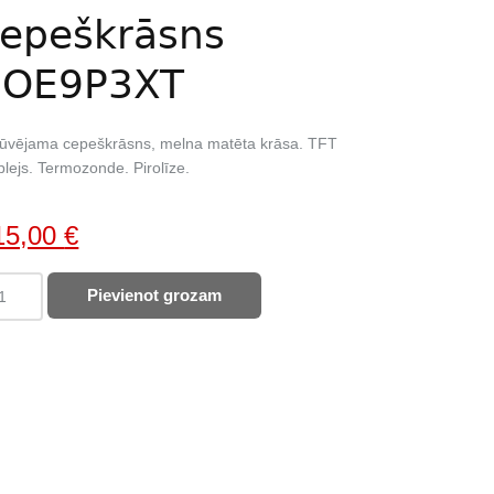
epeškrāsns
EOE9P3XT
būvējama cepeškrāsns, melna matēta krāsa. TFT
plejs. Termozonde. Pirolīze.
iginal
Current
15,00
€
ice
price
ECTROLUX
Pievienot grozam
as:
is:
peškrāsns
615,00 €.
E9P3XT
ntity
21,00 €.