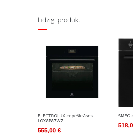
Līdzīgi produkti
ELECTROLUX cepeškrāsns
SMEG 
LOX8P87WZ
Origi
518,
Original
Current
555,00
€