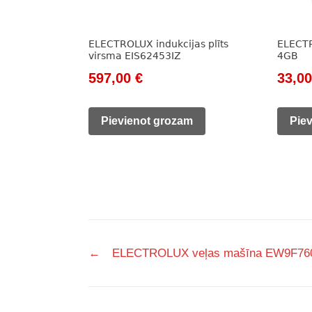
ELECTROLUX indukcijas plīts
ELECT
virsma EIS62453IZ
4GB
Original
Current
Origi
597,00
€
33,0
price
price
price
was:
is:
was:
Pievienot grozam
Pie
824,00 €.
597,00 €.
70,00
Post
←
ELECTROLUX veļas mašīna EW9F7
navigation