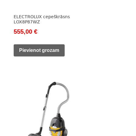
ELECTROLUX cepeškrāsns
LOX8P87WZ
Original
Current
555,00
€
price
price
was:
is:
Pievienot grozam
709,00 €.
555,00 €.