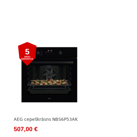
5
GADU
GARANTIJA
AEG cepeškrāsns NBS6P53AK
Original
Current
507,00
€