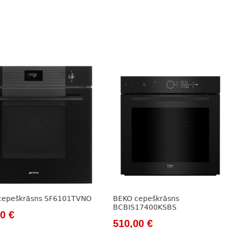
cepeškrāsns SF6101TVNO
BEKO cepeškrāsns
BCBIS17400KSBS
nal
Current
00
€
Original
Current
510,00
€