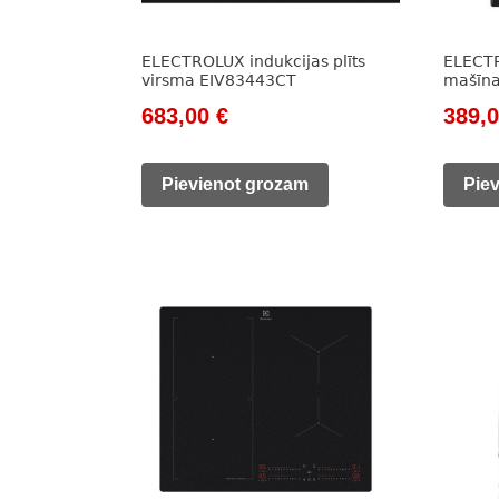
ELECTROLUX indukcijas plīts
ELECT
virsma EIV83443CT
mašīn
Original
Current
Origi
683,00
€
389,
price
price
price
was:
is:
was:
Pievienot grozam
Pie
983,00 €.
683,00 €.
525,0