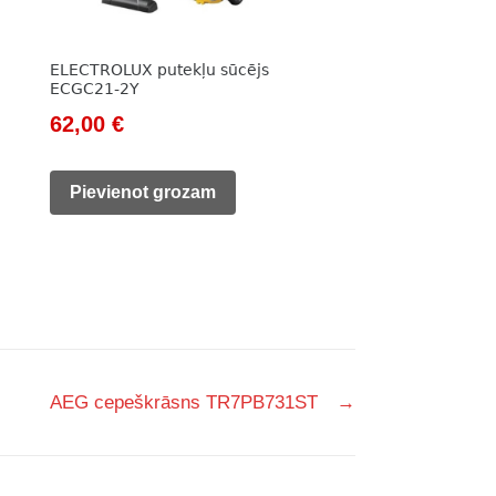
ELECTROLUX putekļu sūcējs
ECGC21-2Y
Original
Current
62,00
€
price
price
was:
is:
Pievienot grozam
97,00 €.
62,00 €.
AEG cepeškrāsns TR7PB731ST
→