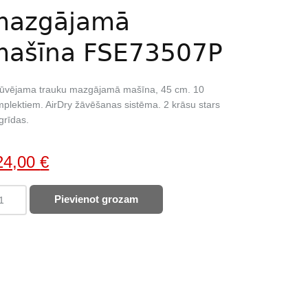
mazgājamā
mašīna FSE73507P
būvējama trauku mazgājamā mašīna, 45 cm. 10
plektiem. AirDry žāvēšanas sistēma. 2 krāsu stars
grīdas.
iginal
Current
24,00
€
ice
price
G
Pievienot grozam
as:
is:
uku
1,00 €.
424,00 €.
zgājamā
šīna
E73507P
ntity