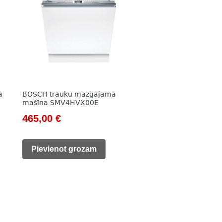
ā
BOSCH trauku mazgājamā
mašīna SMV4HVX00E
Original
Current
465,00
€
price
price
was:
is:
Pievienot grozam
609,00 €.
465,00 €.