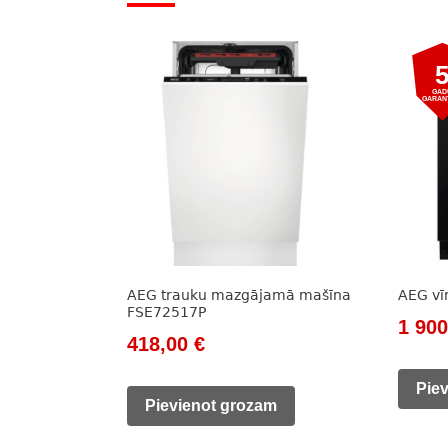
GAD
GARAN
AEG trauku mazgājamā mašīna
AEG v
FSE72517P
Origi
1 90
Original
Current
418,00
€
price
price
price
was:
Pie
was:
is:
Pievienot grozam
2
645,00 €.
418,00 €.