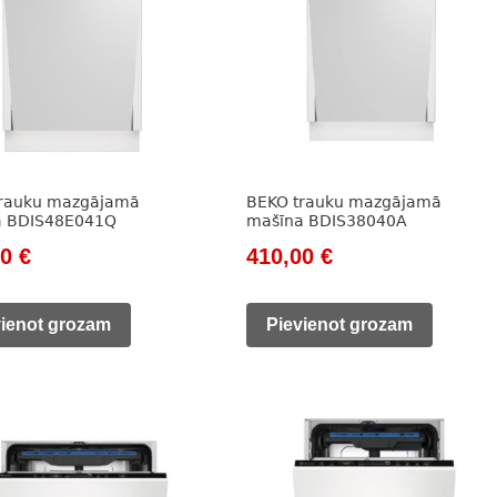
trauku mazgājamā
BEKO trauku mazgājamā
a BDIS48E041Q
mašīna BDIS38040A
nal
Current
Original
Current
00
€
410,00
€
price
price
price
is:
was:
is:
vienot grozam
Pievienot grozam
0 €.
415,00 €.
609,00 €.
410,00 €.