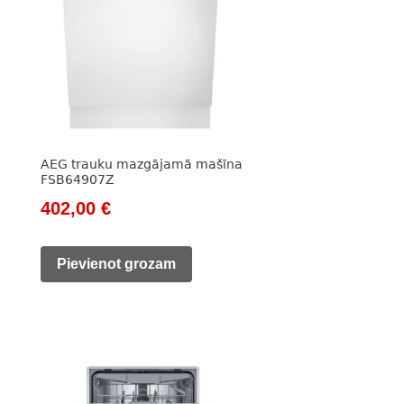
AEG trauku mazgājamā mašīna
FSB64907Z
Original
Current
402,00
€
price
price
was:
is:
Pievienot grozam
580,00 €.
402,00 €.