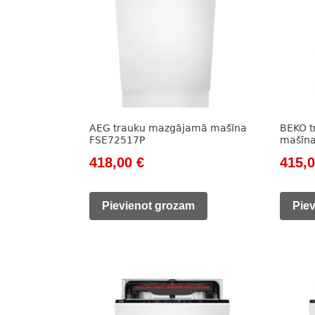
AEG trauku mazgājamā mašīna
BEKO 
FSE72517P
mašīn
Original
Current
Origi
418,00
€
415,
price
price
price
was:
is:
was:
Pievienot grozam
Pie
645,00 €.
418,00 €.
609,0