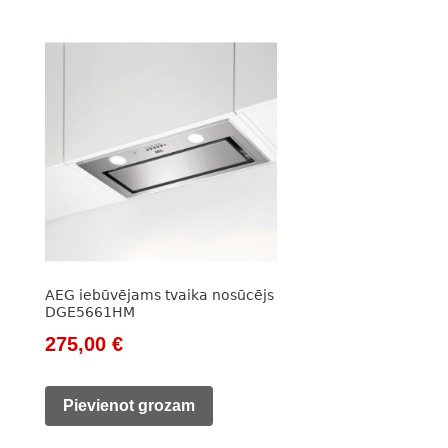
AEG iebūvējams tvaika nosūcējs
DGE5661HM
Original
Current
275,00
€
price
price
was:
is:
Pievienot grozam
394,00 €.
275,00 €.