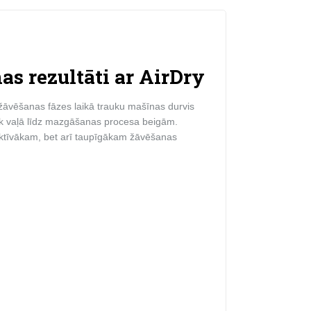
as rezultāti ar AirDry
 žāvēšanas fāzes laikā trauku mašīnas durvis
iek vaļā līdz mazgāšanas procesa beigām.
ektīvākam, bet arī taupīgākam žāvēšanas