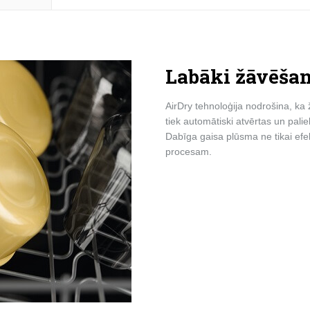
Labāki žāvēšan
AirDry tehnoloģija nodrošina, ka
tiek automātiski atvērtas un pal
Dabīga gaisa plūsma ne tikai ef
procesam.