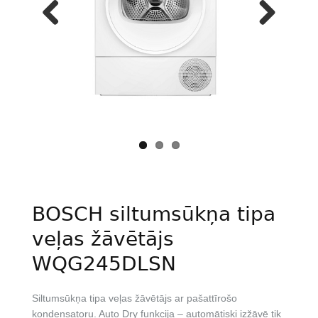
Previous
Next
BOSCH siltumsūkņa tipa
veļas žāvētājs
WQG245DLSN
Siltumsūkņa tipa veļas žāvētājs ar pašattīrošo
kondensatoru. Auto Dry funkcija – automātiski izžāvē tik