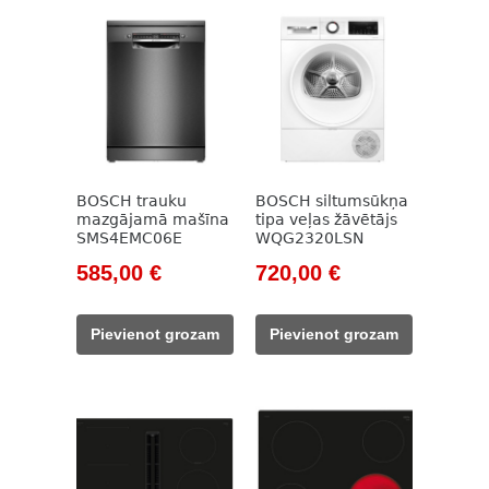
BOSCH trauku
BOSCH siltumsūkņa
mazgājamā mašīna
tipa veļas žāvētājs
SMS4EMC06E
WQG2320LSN
Original
Current
Original
Current
585,00
€
720,00
€
price
price
price
price
was:
is:
was:
is:
Pievienot grozam
Pievienot grozam
749,00 €.
585,00 €.
944,00 €.
720,00 €.