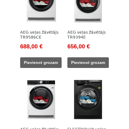
AEG veļas žāvētājs
AEG veļas žāvētājs
TR9586CE
TR9394E
Original
Current
Original
Current
688,00
€
656,00
€
price
price
price
price
was:
is:
was:
is:
Pievienot grozam
Pievienot grozam
928,00 €.
688,00 €.
943,00 €.
656,00 €.