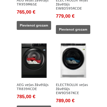
AEG veļas žāvētājs
ELECTROLUX veļas
TR959M6SE
žāvētājs
EW8D595RCDE
Original
Current
765,00
€
Original
Current
779,00
€
price
price
price
price
was:
is:
Pievienot grozam
was:
is:
1
765,00 €.
Pievienot grozam
1
779,00 €.
166,00 €.
050,00 €.
AEG veļas žāvētājs
ELECTROLUX veļas
TR8394CDE
žāvētājs
EW9D587KCE
Original
Current
785,00
€
Original
Current
789,00
€
price
price
price
price