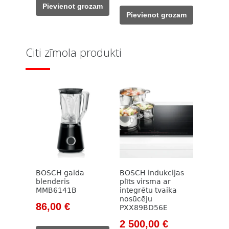
was:
is:
Pievienot grozam
was:
is:
1
785,00 €.
Pievienot grozam
1
789,00 €.
015,00 €.
129,00 €.
Citi zīmola produkti
BOSCH galda
BOSCH indukcijas
blenderis
plīts virsma ar
MMB6141B
integrētu tvaika
nosūcēju
Original
Current
86,00
€
PXX89BD56E
price
price
Original
Current
2 500,00
€