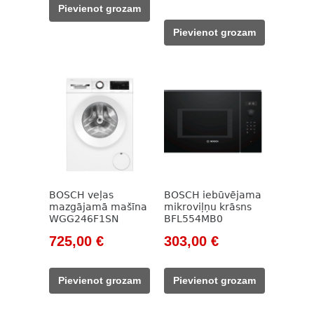
was:
is:
price
price
Pievienot grozam
115,00 €.
86,00 €.
was:
is:
Pievienot grozam
2
2
869,00 €.
500,00 €.
BOSCH veļas
BOSCH iebūvējama
mazgājamā mašīna
mikroviļņu krāsns
WGG246F1SN
BFL554MB0
Original
Current
Original
Current
725,00
€
303,00
€
price
price
price
price
was:
is:
was:
is:
Pievienot grozam
Pievienot grozam
949,00 €.
725,00 €.
390,00 €.
303,00 €.