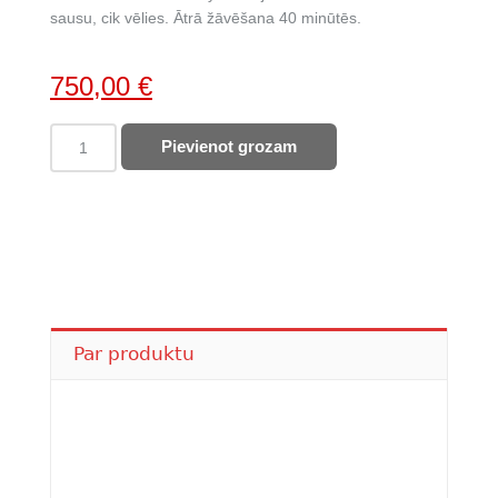
sausu, cik vēlies. Ātrā žāvēšana 40 minūtēs.
Original
Current
750,00
€
price
price
BOSCH
Pievienot grozam
was:
is:
siltumsūkņa
991,00 €.
750,00 €.
tipa
veļas
žāvētājs
WQG245DLSN
quantity
Par produktu