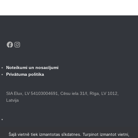
Facebook
Instagram
Noteikumi un nosacījumi
Privātuma politika
SIA Elux, LV 54103004691, Cēsu iela 31/I, Rīga, LV 1012,
Latvija
Šajā vietnē tiek izmantotas sīkdatnes. Turpinot izmantot vietni,