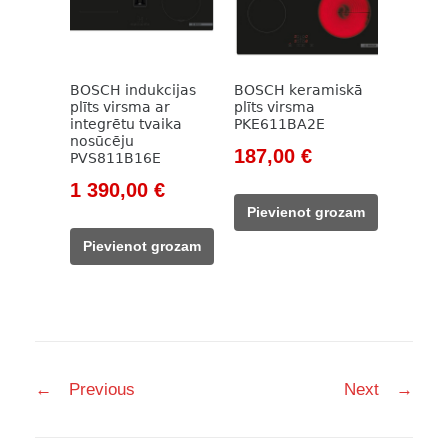
BOSCH indukcijas
BOSCH keramiskā
plīts virsma ar
plīts virsma
integrētu tvaika
PKE611BA2E
nosūcēju
Original
Current
187,00
€
PVS811B16E
price
price
Original
Current
1 390,00
€
was:
is:
price
price
Pievienot grozam
261,00 €.
187,00 €.
was:
is:
Pievienot grozam
1
1
844,00 €.
390,00 €.
Post
←
Previous
Next
→
navigation