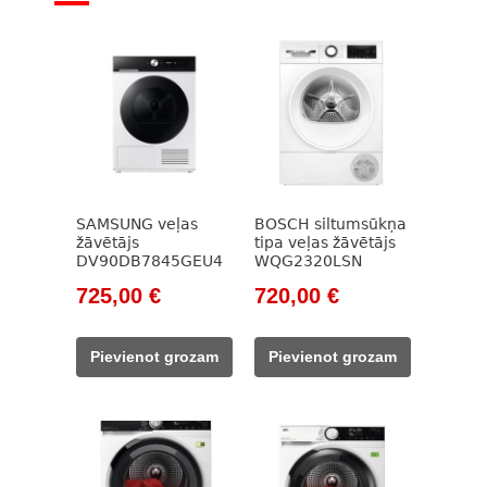
SAMSUNG veļas
BOSCH siltumsūkņa
žāvētājs
tipa veļas žāvētājs
DV90DB7845GEU4
WQG2320LSN
Original
Current
Original
Current
725,00
€
720,00
€
price
price
price
price
was:
is:
was:
is:
Pievienot grozam
Pievienot grozam
1
725,00 €.
944,00 €.
720,00 €.
020,00 €.