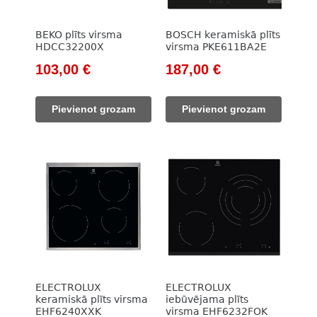
BEKO plīts virsma
BOSCH keramiskā plīts
HDCC32200X
virsma PKE611BA2E
Original
Current
Original
Current
103,00
€
187,00
€
price
price
price
price
was:
is:
was:
is:
Pievienot grozam
Pievienot grozam
785,00 €.
103,00 €.
261,00 €.
187,00 €.
ELECTROLUX
ELECTROLUX
keramiskā plīts virsma
iebūvējama plīts
EHF6240XXK
virsma EHF6232FOK