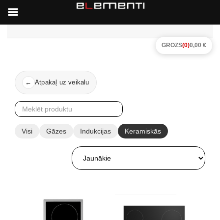
GROZS
(0)
0,00 €
Atpakaļ uz veikalu
←
Visi
Gāzes
Indukcijas
Keramiskās