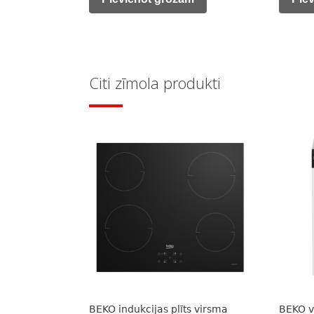
was:
is:
was:
785,00 €.
355,00 €.
523,0
Citi zīmola produkti
BEKO indukcijas plīts virsma
BEKO v