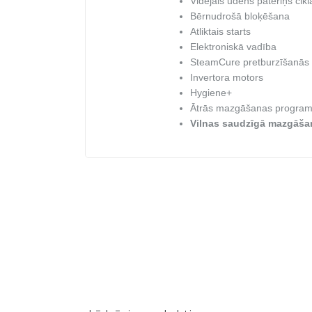
Vidējais ūdens patēriņš ciklā 
Bērnudrošā bloķēšana
Atliktais starts
Elektroniskā vadība
SteamCure pretburzīšanās 
Invertora motors
Hygiene+
Ātrās mazgāšanas progra
Vilnas saudzīgā mazgāša