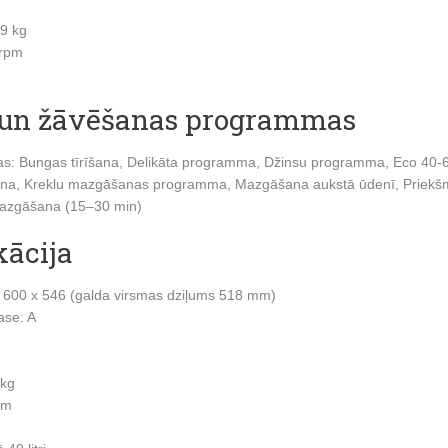
9 kg
rpm
un žāvēšanas programmas
 Bungas tīrīšana, Delikāta programma, Džinsu programma, Eco 40-60
na, Kreklu mazgāšanas programma, Mazgāšana aukstā ūdenī, Priekšm
mazgāšana (15–30 min)
kācija
x 600 x 546 (galda virsmas dziļums 518 mm)
ase: A
 kg
pm