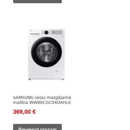
407,00 €.
325,00 €.
SAMSUNG veļas mazgājamā
mašīna WW80CGC04DAHLE
Original
Current
369,00
€
price
price
Pievienot grozam