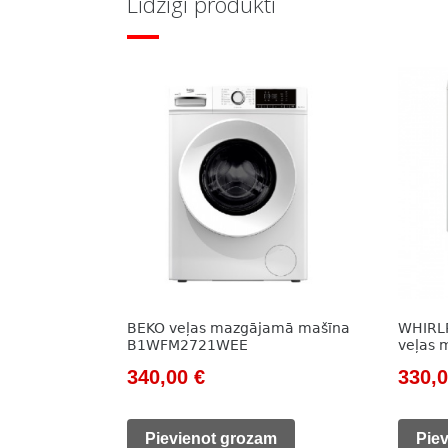
Līdzīgi produkti
BEKO veļas mazgājamā mašīna
WHIRLP
B1WFM2721WEE
veļas
Original
Current
Origi
340,00
€
330,
price
price
price
was:
is:
was:
Pievienot grozam
Pie