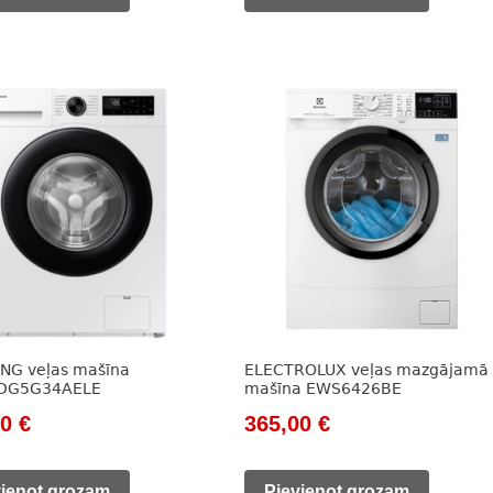
0 €.
330,00 €.
785,00 €.
329,00 €.
NG veļas mašīna
ELECTROLUX veļas mazgājamā
DG5G34AELE
mašīna EWS6426BE
nal
Current
Original
Current
00
€
365,00
€
price
price
price
vienot grozam
Pievienot grozam