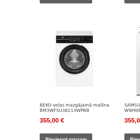
785,00 €.
340,00 €.
422,0
BEKO veļas mazgājamā mašīna
SAMSU
BM3WFSU38213WPBB
WW90
Original
Current
Origi
355,00
€
355,
price
price
price
Pievienot grozam
Pie