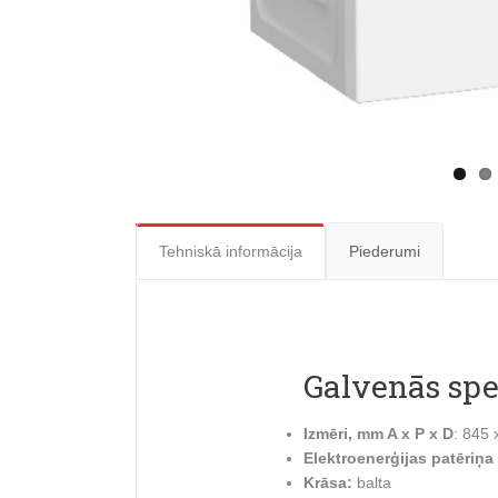
Tehniskā informācija
Piederumi
Galvenās spe
Izmēri, mm A x P x D
: 845 
Elektroenerģijas patēriņa
Krāsa:
balta