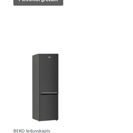
was:
is:
533,00 €.
369,00 €.
BEKO ledusskapis