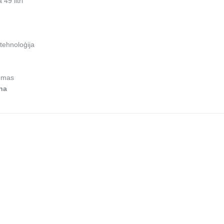
49 litri
tehnoloģija
mmas
na