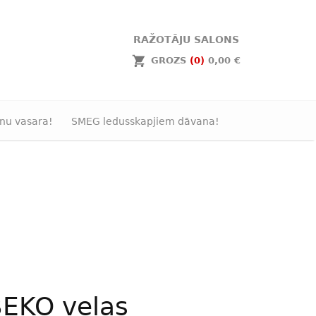
RAŽOTĀJU SALONS
GROZS
(0)
0,00 €
nu vasara!
SMEG ledusskapjiem dāvana!
EKO veļas