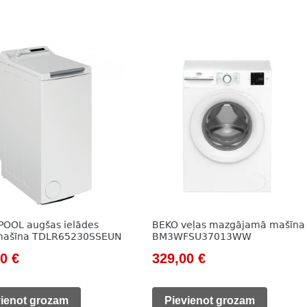
OOL augšas ielādes
BEKO veļas mazgājamā mašīna
 mašīna TDLR65230SSEUN
BM3WFSU37013WW
nal
Current
Original
Current
00
€
329,00
€
price
price
price
is:
was:
is:
vienot grozam
Pievienot grozam