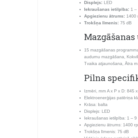
Displejs:
LED
Iekraušanas ietilpība:
1 – 
Apgiezienu ātrums:
1400 
Trokšņa līmenis:
75 dB
Mazgāšanas 
15 mazgāšanas programmas:
audumu mazgāšana, Kokvil
Tvaika atjaunošana, Ātra 
Pilna specifi
Izmēri, mm A x P x D: 845 
Elektroenerģijas patēriņa kl
Krāsa: balta
Displejs: LED
Iekraušanas ietilpība: 1 – 9
Apgiezienu ātrums: 1400 r
Trokšņa līmenis: 75 dB