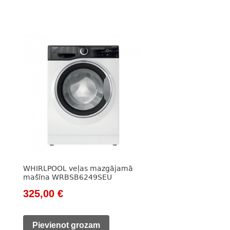
WHIRLPOOL veļas mazgājamā
mašīna WRBSB6249SEU
Original
Current
325,00
€
price
price
was:
is:
Pievienot grozam