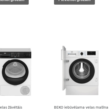
is:
was:
is:
0 €.
355,00 €.
471,00 €.
365,00 €.
eļas žāvētājs
BEKO iebūvējama veļas mašīna