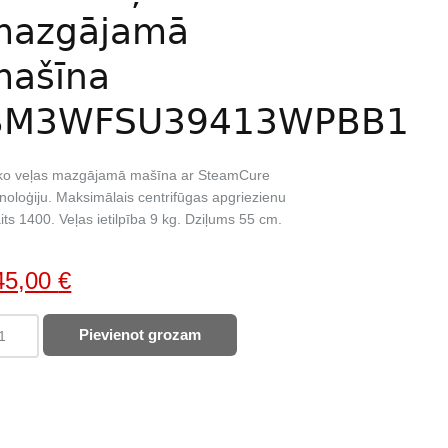
mazgājamā
mašīna
BM3WFSU39413WPBB1
ko veļas mazgājamā mašīna ar SteamCure
noloģiju. Maksimālais centrifūgas apgriezienu
its 1400. Veļas ietilpība 9 kg. Dziļums 55 cm.
iginal
Current
45,00
€
ice
price
KO
Pievienot grozam
as:
is:
as
85,00 €.
345,00 €.
zgājamā
šīna
3WFSU39413WPBB1
ntity